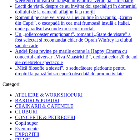
weekend din vară se trăiește în Pădurea Verde, la Timișoara!
Lecții de viață, despre ce au învățat doi specialiști în domeniul
doliului de la oamenii aflați în fața morții
Romanul pe care vei vrea să-l iei cu tine în vacanță: „Crima
din Capri”, o escapadă în cea mai frumoasă insulă a Italiei,
unde paradisul ascunde un secret mortal.
Un „rollercoaster emoționant”, romanul „Stare de visare” a
fost selectat și recomandat chiar de Oprah Winfrey la clubul
său de carte
André Rieu revine pe marile ecrane la Happy Cinema cu
concertul aniversar „Viva Maastricht!”, dedicat celor 20 de ani
ale celebrelor spectacole
„Mică filosofie a siestei”, o seducătoare pledoarie pentru
dreptul la pauză într-o epocă obsedată de productivitate
Categorii
ATELIERE & WORKSHOPURI
BARURI & PUBURI
CEAINARII & CAFENELE
CLUBURI
CONCERTE & PETRECERI
Copii super
Evenimente
EXPOZITII
FILME