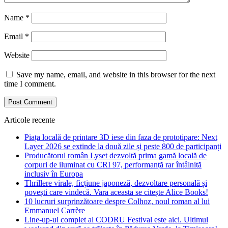
Name
*
Email
*
Website
Save my name, email, and website in this browser for the next
time I comment.
Articole recente
Piața locală de printare 3D iese din faza de prototipare: Next
Layer 2026 se extinde la două zile și peste 800 de participanți
Producătorul român Lyset dezvoltă prima gamă locală de
corpuri de iluminat cu CRI 97, performanță rar întâlnită
inclusiv în Europa
Thrillere virale, ficțiune japoneză, dezvoltare personală și
povești care vindecă. Vara aceasta se citește Alice Books!
10 lucruri surprinzătoare despre Colhoz, noul roman al lui
Emmanuel Carrère
Line-up-ul complet al CODRU Festival este aici. Ultimul