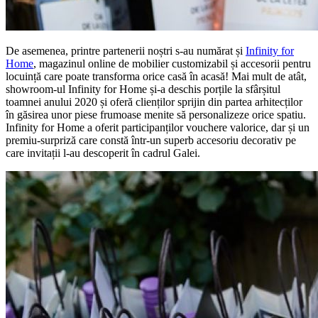
De asemenea, printre partenerii noștri s-au numărat și
Infinity for
Home
, magazinul online de mobilier customizabil și accesorii pentru
locuință care poate transforma orice casă în acasă! Mai mult de atât,
showroom-ul Infinity for Home și-a deschis porțile la sfârșitul
toamnei anului 2020 și oferă clienților sprijin din partea arhitecților
în găsirea unor piese frumoase menite să personalizeze orice spatiu.
Infinity for Home a oferit participanților vouchere valorice, dar și un
premiu-surpriză care constă într-un superb accesoriu decorativ pe
care invitații l-au descoperit în cadrul Galei.