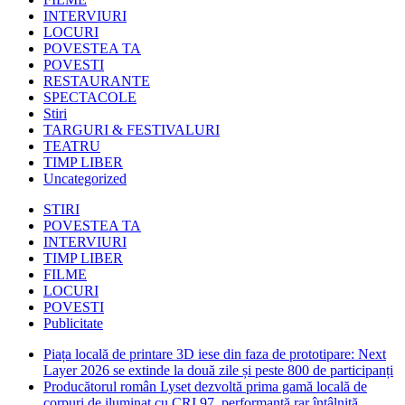
INTERVIURI
LOCURI
POVESTEA TA
POVESTI
RESTAURANTE
SPECTACOLE
Stiri
TARGURI & FESTIVALURI
TEATRU
TIMP LIBER
Uncategorized
STIRI
POVESTEA TA
INTERVIURI
TIMP LIBER
FILME
LOCURI
POVESTI
Publicitate
Piața locală de printare 3D iese din faza de prototipare: Next
Layer 2026 se extinde la două zile și peste 800 de participanți
Producătorul român Lyset dezvoltă prima gamă locală de
corpuri de iluminat cu CRI 97, performanță rar întâlnită