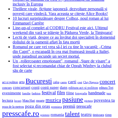
inclusiv în Europa
Thrillere virale, ficțiune japoneză, dezvoltare personală și
povești care vindecă. Vara aceasta se citește Alice Books!
10 lucruri surprinzătoare despre Colhoz, noul roman al lui
Emmanuel Carrère
Line-up-ul complet al CODRU Festival este aici. Ultimul
weekend din vară se trăiește în Pădurea Verde, la Timișoara!
Lecții de viață, despre ce au învățat doi specialiști în domeniul
doliului de la oamenii aflați în fața morții
Romanul pe care vei vrea să-l iei cu tine în vacanță: „Crima
din Capri”, o escapadă în cea mai frumoasă insulă a Italiei,
unde paradisul ascunde un secret mortal.
Un „rollercoaster emoționant”, romanul „Stare de visare” a
fost selectat și recomandat chiar de Oprah Winfrey la clubul
său de carte
Bucuresti
concert
carti
arta
act si politon
cafea
canto
ceai
Cluj-Napoca
concursuri
copii
copii super
dans
concurs
editura act si politon
editura Trei
festival
film
evenimente
handmade
filme
familie
fashion
fotografie
jazz
pasiune
muzica
povestea ta
lectura
Mata Hari
moarte
locuri
pictura
premii
poza din oras
presscafe
poza de la metrou
premiera
presscafe.ro
talent
teatru
romania
timisoara
timp
prieteni