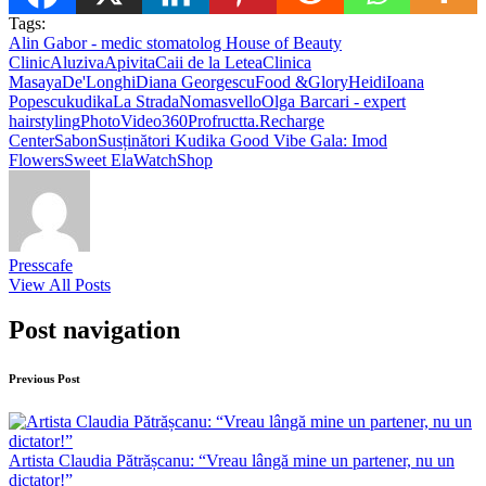
Tags:
Alin Gabor - medic stomatolog House of Beauty
Clinic
Aluziva
Apivita
Caii de la Letea
Clinica
Masaya
De'Longhi
Diana Georgescu
Food &Glory
Heidi
Ioana
Popescu
kudika
La Strada
Nomasvello
Olga Barcari - expert
hairstyling
PhotoVideo360
Profructta.
Recharge
Center
Sabon
Susținători Kudika Good Vibe Gala: Imod
Flowers
Sweet Ela
WatchShop
Presscafe
View All Posts
Post navigation
Previous Post
Artista Claudia Pătrășcanu: “Vreau lângă mine un partener, nu un
dictator!”