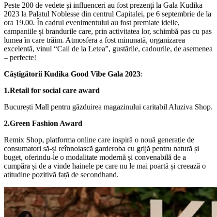
Peste 200 de vedete și influenceri au fost prezenți la Gala Kudika
2023 la Palatul Noblesse din centrul Capitalei, pe 6 septembrie de la
ora 19.00. În cadrul evenimentului au fost premiate ideile,
campaniile și brandurile care, prin activitatea lor, schimbă pas cu pas
lumea în care trăim. Atmosfera a fost minunată, organizarea
excelentă, vinul “Caii de la Letea”, gustările, cadourile, de asemenea
– perfecte!
Câștigătorii Kudika Good Vibe Gala 2023
:
1.Retail for social care award
București Mall pentru găzduirea magazinului caritabil Aluziva Shop.
2.Green Fashion Award
Remix Shop, platforma online care inspiră o nouă generație de
consumatori să-și reînnoiască garderoba cu grijă pentru natură și
buget, oferindu-le o modalitate modernă și convenabilă de a
cumpăra și de a vinde hainele pe care nu le mai poartă și creează o
atitudine pozitivă față de secondhand.