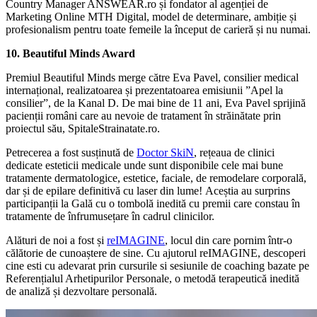
Country Manager ANSWEAR.ro și fondator al agenției de
Marketing Online MTH Digital, model de determinare, ambiție și
profesionalism pentru toate femeile la început de carieră și nu numai.
10. Beautiful Minds Award
Premiul Beautiful Minds merge către Eva Pavel, consilier medical
internațional, realizatoarea și prezentatoarea emisiunii ”Apel la
consilier”, de la Kanal D. De mai bine de 11 ani, Eva Pavel sprijină
pacienții români care au nevoie de tratament în străinătate prin
proiectul său, SpitaleStrainatate.ro.
Petrecerea a fost susținută de
Doctor SkiN
, rețeaua de clinici
dedicate esteticii medicale unde sunt disponibile cele mai bune
tratamente dermatologice, estetice, faciale, de remodelare corporală,
dar și de epilare definitivă cu laser din lume! Aceștia au surprins
participanții la Gală cu o tombolă inedită cu premii care constau în
tratamente de înfrumusețare în cadrul clinicilor.
Alături de noi a fost și
reIMAGINE
, locul din care pornim într-o
călătorie de cunoaștere de sine. Cu ajutorul reIMAGINE, descoperi
cine esti cu adevarat prin cursurile si sesiunile de coaching bazate pe
Referențialul Arhetipurilor Personale, o metodă terapeutică inedită
de analiză și dezvoltare personală.