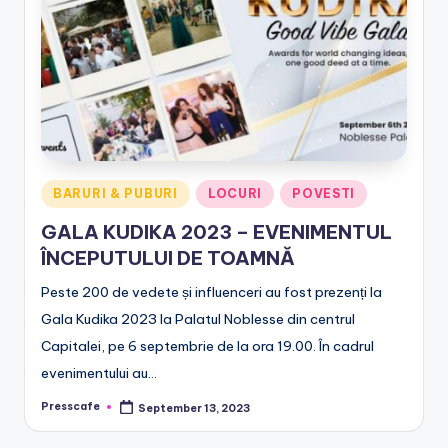
e
.
r
o
Posted
BARURI & PUBURI
LOCURI
POVESTI
in
GALA KUDIKA 2023 – EVENIMENTUL
ÎNCEPUTULUI DE TOAMNĂ
Peste 200 de vedete și influenceri au fost prezenți la
Gala Kudika 2023 la Palatul Noblesse din centrul
Capitalei, pe 6 septembrie de la ora 19.00. În cadrul
evenimentului au…
Presscafe
September 13, 2023
Posted
by