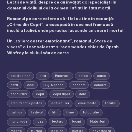
Lecții de viață, despre ce au învățat doi specialiști în
domeniul doliului de la oamenii aflați în fața morții
Romanul pe care vei vrea să-l iei cu tine în vacanță:
„Crima din Capri”, o escapadă în cea mai frumoasă
insulă a Italiei, unde paradisul ascunde un secret mortal.
Un „rollercoaster emoționant”, romanul „Stare de
visare” a fost selectat și recomandat chiar de Oprah
Winfrey la clubul său de carte
act si politon
arta
Bucuresti
cafea
canto
carti
ceai
Cluj-Napoca
concert
concurs
concursuri
copii
copii super
dans
editura act si politon
editura Trei
evenimente
familie
fashion
festival
film
filme
fotografie
handmade
jazz
lectura
locuri
Mata Hari
moarte
muzica
pasiune
pictura
povestea ta