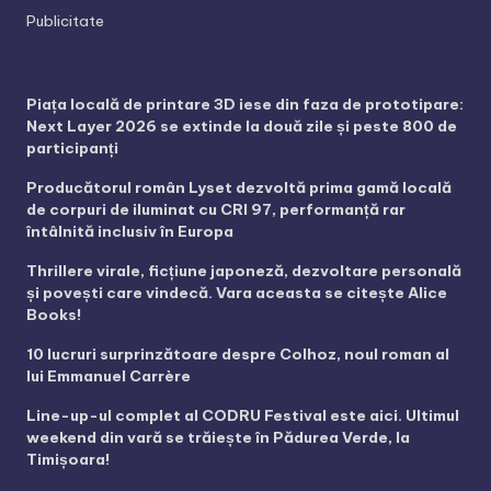
Publicitate
Piața locală de printare 3D iese din faza de prototipare:
Next Layer 2026 se extinde la două zile și peste 800 de
participanți
Producătorul român Lyset dezvoltă prima gamă locală
de corpuri de iluminat cu CRI 97, performanță rar
întâlnită inclusiv în Europa
Thrillere virale, ficțiune japoneză, dezvoltare personală
și povești care vindecă. Vara aceasta se citește Alice
Books!
10 lucruri surprinzătoare despre Colhoz, noul roman al
lui Emmanuel Carrère
Line-up-ul complet al CODRU Festival este aici. Ultimul
weekend din vară se trăiește în Pădurea Verde, la
Timișoara!