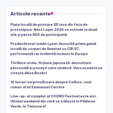
Articole recente
Piața locală de printare 3D iese din faza de
prototipare: Next Layer 2026 se extinde la două
zile și peste 800 de participanți
Producătorul român Lyset dezvoltă prima gamă
locală de corpuri de iluminat cu CRI 97,
performanță rar întâlnită inclusiv în Europa
Thrillere virale, ficțiune japoneză, dezvoltare
personală și povești care vindecă. Vara aceasta se
citește Alice Books!
10 lucruri surprinzătoare despre Colhoz, noul
roman al lui Emmanuel Carrère
Line-up-ul complet al CODRU Festival este aici.
Ultimul weekend din vară se trăiește în Pădurea
Verde, la Timișoara!