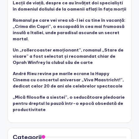
Lecții de viață, despre ce au învățat doi specialiști
în domeniul doliului de la oamenii aflați în fața morții
Romanul pe care vei vrea să-l iei cu tine în vacanță:
„Crima din Capri”, o escapadă în cea mai frumoasă
insulă a Italiei, unde paradisul ascunde un secret
mortal.
Un „rollercoaster emoționant”, romanul „Stare de
visare” a fost selectat și recomandat chiar de
Oprah Winfrey la clubul său de carte
André Rieu revine pe marile ecrane la Happy
Cinema cu concertul aniversar „Viva Maastricht!”,
dedicat celor 20 de ani ale celebrelor spectacole
„Mică filosofie a siestei”, o seducătoare pledoarie
pentru dreptul la pauză într-o epocă obsedată de
productivitate
Categorii