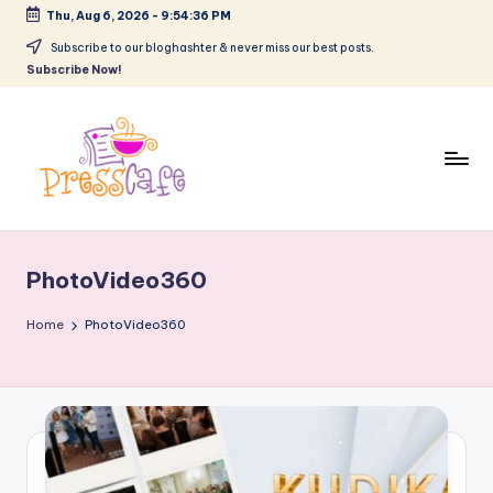
Thu, Aug 6, 2026
-
9:54:37 PM
Skip
Subscribe to our bloghashter & never miss our best posts.
Subscribe Now!
to
content
P
Cafeneau
r
experientelor
PhotoVideo360
urbane
e
s
Home
PhotoVideo360
s
c
a
f