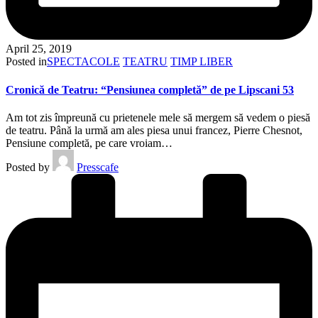
April 25, 2019
Posted in
SPECTACOLE
TEATRU
TIMP LIBER
Cronică de Teatru: “Pensiunea completă” de pe Lipscani 53
Am tot zis împreună cu prietenele mele să mergem să vedem o piesă
de teatru. Până la urmă am ales piesa unui francez, Pierre Chesnot,
Pensiune completă, pe care vroiam…
Posted by
Presscafe