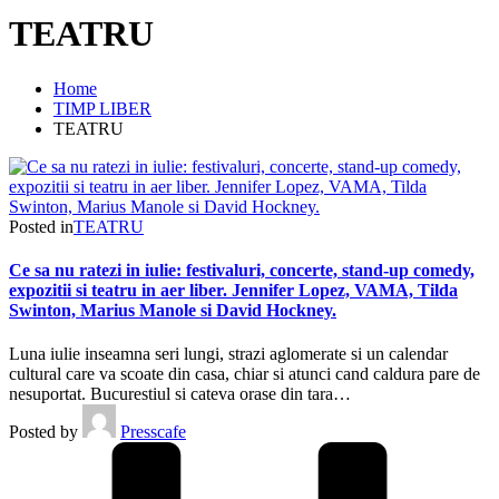
TEATRU
Home
TIMP LIBER
TEATRU
Posted in
TEATRU
Ce sa nu ratezi in iulie: festivaluri, concerte, stand-up comedy,
expozitii si teatru in aer liber. Jennifer Lopez, VAMA, Tilda
Swinton, Marius Manole si David Hockney.
Luna iulie inseamna seri lungi, strazi aglomerate si un calendar
cultural care va scoate din casa, chiar si atunci cand caldura pare de
nesuportat. Bucurestiul si cateva orase din tara…
Posted by
Presscafe