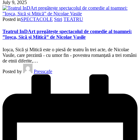
July 9, 2025
Posted in
SPECTACOLE
Stiri
TEATRU
Teatrul InDArt pregătește spectacolul de comedie al toamnei:
”Ioșca, Sică și Mitică” de Nicolae Vasile
Ioșca, Sică și Mitică este o piesă de teatru în trei acte, de Nicolae
Vasile, care prezintă - cu umor fin - povestea romanțată a trei români
de etnii diferite,…
Posted by
Presscafe