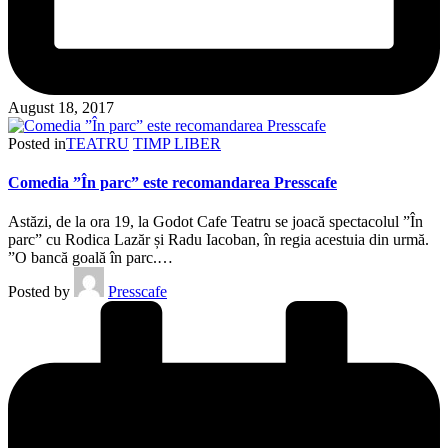
August 18, 2017
Posted in
TEATRU
TIMP LIBER
Comedia ”În parc” este recomandarea Presscafe
Astăzi, de la ora 19, la Godot Cafe Teatru se joacă spectacolul ”În
parc” cu Rodica Lazăr și Radu Iacoban, în regia acestuia din urmă.
”O bancă goală în parc.…
Posted by
Presscafe