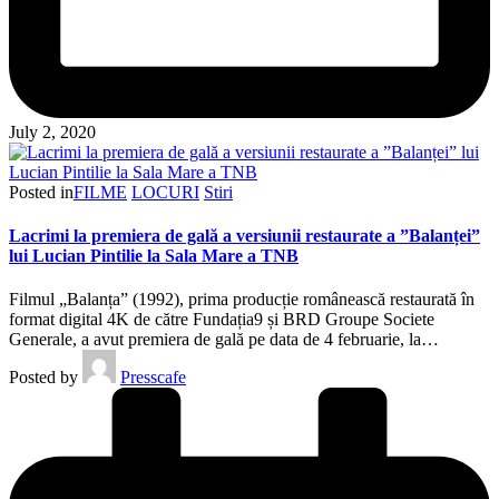
July 2, 2020
Posted in
FILME
LOCURI
Stiri
Lacrimi la premiera de gală a versiunii restaurate a ”Balanței”
lui Lucian Pintilie la Sala Mare a TNB
Filmul „Balanța” (1992), prima producție românească restaurată în
format digital 4K de către Fundația9 și BRD Groupe Societe
Generale, a avut premiera de gală pe data de 4 februarie, la…
Posted by
Presscafe