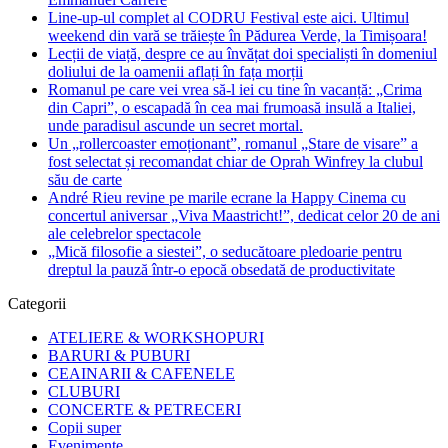
Line-up-ul complet al CODRU Festival este aici. Ultimul
weekend din vară se trăiește în Pădurea Verde, la Timișoara!
Lecții de viață, despre ce au învățat doi specialiști în domeniul
doliului de la oamenii aflați în fața morții
Romanul pe care vei vrea să-l iei cu tine în vacanță: „Crima
din Capri”, o escapadă în cea mai frumoasă insulă a Italiei,
unde paradisul ascunde un secret mortal.
Un „rollercoaster emoționant”, romanul „Stare de visare” a
fost selectat și recomandat chiar de Oprah Winfrey la clubul
său de carte
André Rieu revine pe marile ecrane la Happy Cinema cu
concertul aniversar „Viva Maastricht!”, dedicat celor 20 de ani
ale celebrelor spectacole
„Mică filosofie a siestei”, o seducătoare pledoarie pentru
dreptul la pauză într-o epocă obsedată de productivitate
Categorii
ATELIERE & WORKSHOPURI
BARURI & PUBURI
CEAINARII & CAFENELE
CLUBURI
CONCERTE & PETRECERI
Copii super
Evenimente