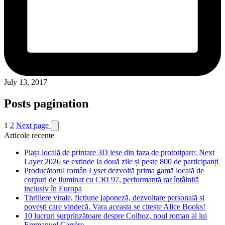
July 13, 2017
Posts pagination
1
2
Next page
Articole recente
Piața locală de printare 3D iese din faza de prototipare: Next
Layer 2026 se extinde la două zile și peste 800 de participanți
Producătorul român Lyset dezvoltă prima gamă locală de
corpuri de iluminat cu CRI 97, performanță rar întâlnită
inclusiv în Europa
Thrillere virale, ficțiune japoneză, dezvoltare personală și
povești care vindecă. Vara aceasta se citește Alice Books!
10 lucruri surprinzătoare despre Colhoz, noul roman al lui
Emmanuel Carrère