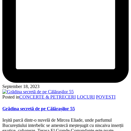
September 18, 2023
Posted in
CONCERTE & PETRECERI
LOCURI
POVESTI
Grădina secretă de pe Călărașilor 55
Ieșită parcă dintr-o nuvelă de Mircea Eliade, unde parfumul
Bucureștiului interbelic se amestecă meșteșugit cu niscaiva inserții
exotice, cubaneze, Terasa El Grande Comandante este poate