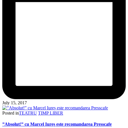
July 15, 2017
Posted in
TEATRU
TIMP LIBER
”Absolut!” cu Marcel Iureș este recomandarea Presscafe