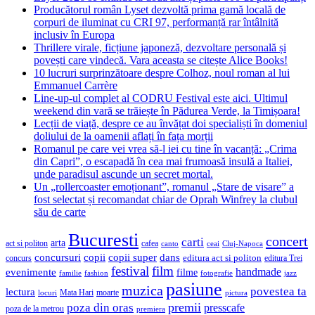
Producătorul român Lyset dezvoltă prima gamă locală de
corpuri de iluminat cu CRI 97, performanță rar întâlnită
inclusiv în Europa
Thrillere virale, ficțiune japoneză, dezvoltare personală și
povești care vindecă. Vara aceasta se citește Alice Books!
10 lucruri surprinzătoare despre Colhoz, noul roman al lui
Emmanuel Carrère
Line-up-ul complet al CODRU Festival este aici. Ultimul
weekend din vară se trăiește în Pădurea Verde, la Timișoara!
Lecții de viață, despre ce au învățat doi specialiști în domeniul
doliului de la oamenii aflați în fața morții
Romanul pe care vei vrea să-l iei cu tine în vacanță: „Crima
din Capri”, o escapadă în cea mai frumoasă insulă a Italiei,
unde paradisul ascunde un secret mortal.
Un „rollercoaster emoționant”, romanul „Stare de visare” a
fost selectat și recomandat chiar de Oprah Winfrey la clubul
său de carte
Bucuresti
concert
carti
arta
act si politon
cafea
canto
ceai
Cluj-Napoca
concursuri
copii
copii super
dans
concurs
editura act si politon
editura Trei
festival
film
evenimente
handmade
filme
familie
fashion
fotografie
jazz
pasiune
muzica
povestea ta
lectura
Mata Hari
moarte
locuri
pictura
premii
poza din oras
presscafe
poza de la metrou
premiera