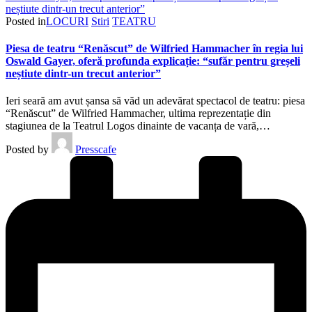
Posted in
LOCURI
Stiri
TEATRU
Piesa de teatru “Renăscut” de Wilfried Hammacher în regia lui
Oswald Gayer, oferă profunda explicație: “sufăr pentru greșeli
neștiute dintr-un trecut anterior”
Ieri seară am avut șansa să văd un adevărat spectacol de teatru: piesa
“Renăscut” de Wilfried Hammacher, ultima reprezentație din
stagiunea de la Teatrul Logos dinainte de vacanța de vară,…
Posted by
Presscafe