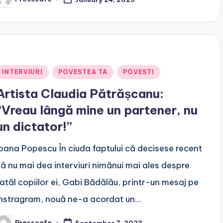
osted
y
Posted
INTERVIURI
POVESTEA TA
POVESTI
n
Artista Claudia Pătrășcanu:
“Vreau lângă mine un partener, nu
un dictator!”
Ioana Popescu În ciuda faptului că decisese recent
să nu mai dea interviuri nimănui mai ales despre
tatăl copiilor ei, Gabi Bădălău, printr-un mesaj pe
Instragram, nouă ne-a acordat un…
Presscafe
September 7, 2023