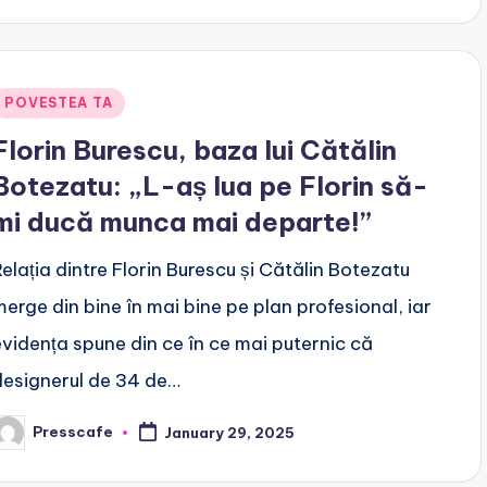
Posted
POVESTEA TA
n
Florin Burescu, baza lui Cătălin
Botezatu: „L-aș lua pe Florin să-
mi ducă munca mai departe!”
Relația dintre Florin Burescu și Cătălin Botezatu
merge din bine în mai bine pe plan profesional, iar
evidența spune din ce în ce mai puternic că
designerul de 34 de…
Presscafe
January 29, 2025
osted
y