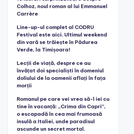
Colhoz, noul roman al lui Emmanuel
Carrère
Line-up-ul complet al CODRU
Festival este aici. Ultimul weekend
din vară se trăiește în Pădurea
Verde, la Timișoara!
Lecții de viață, despre ce au
învățat doi specialiști în domeniul
doliului de la oamenii aflați în fața
morții
Romanul pe care vei vrea să-l iei cu
tine în vacanță: „Crima din Capri”,
o escapadă în cea mai frumoasă
insulă a Italiei, unde paradisul
ascunde un secret mortal.