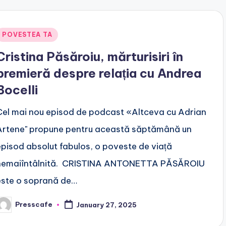
Posted
POVESTEA TA
n
Cristina Păsăroiu, mărturisiri în
premieră despre relația cu Andrea
Bocelli
Cel mai nou episod de podcast «Altceva cu Adrian
Artene" propune pentru această săptămână un
episod absolut fabulos, o poveste de viață
nemaiîntâlnită. CRISTINA ANTONETTA PĂSĂROIU
este o soprană de…
Presscafe
January 27, 2025
osted
y