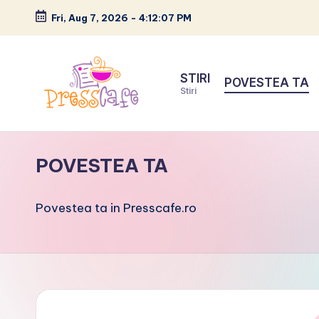
Fri, Aug 7, 2026
-
4:12:08 PM
Skip
to
STIRI
POVESTEA TA
content
Stiri
P
Cafeneau
r
experientelor
POVESTEA TA
urbane
e
Povestea ta in Presscafe.ro
s
s
c
a