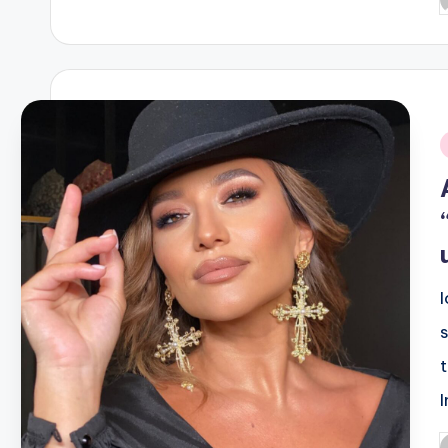
P
b
i