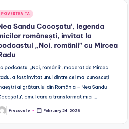
Posted
POVESTEA TA
n
Nea Sandu Cocoșatu’, legenda
micilor românești, invitat la
podcastul „Noi, românii” cu Mircea
Radu
La podcastul „Noi, românii", moderat de Mircea
Radu, a fost invitat unul dintre cei mai cunoscuți
maeștri ai grătarului din România – Nea Sandu
Cocoșatu', omul care a transformat micii…
Presscafe
February 24, 2025
osted
y