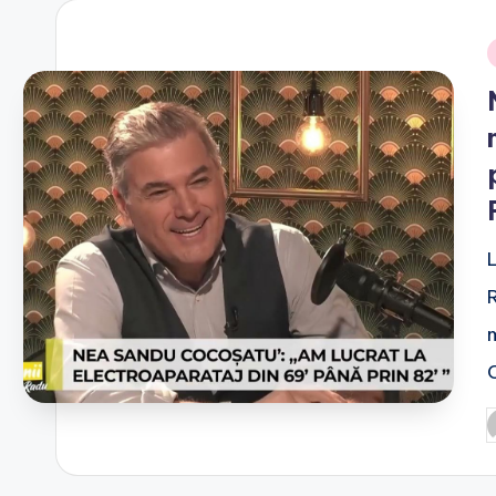
i
P
b