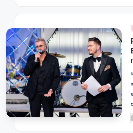
i
P
b