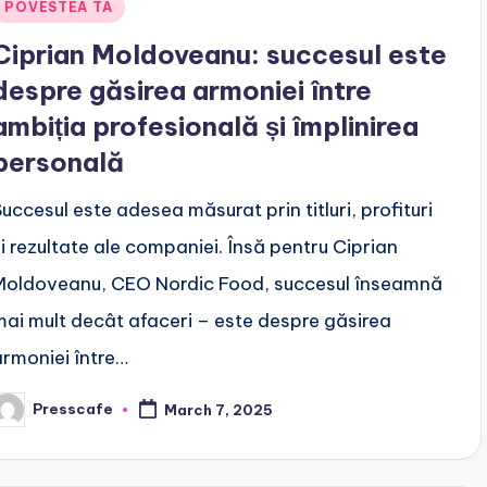
Posted
POVESTEA TA
n
Ciprian Moldoveanu: succesul este
despre găsirea armoniei între
ambiția profesională și împlinirea
personală
Succesul este adesea măsurat prin titluri, profituri
și rezultate ale companiei. Însă pentru Ciprian
Moldoveanu, CEO Nordic Food, succesul înseamnă
mai mult decât afaceri – este despre găsirea
armoniei între…
Presscafe
March 7, 2025
osted
y