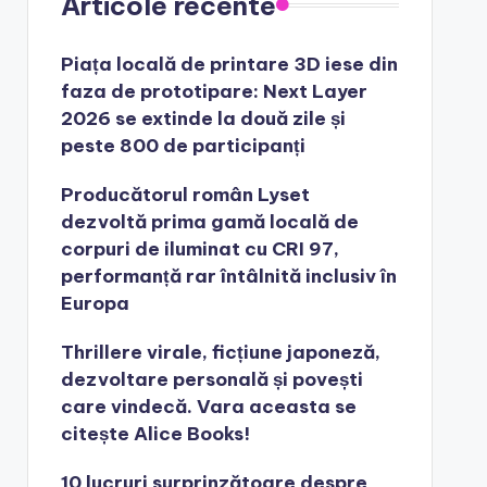
Articole recente
Piața locală de printare 3D iese din
faza de prototipare: Next Layer
2026 se extinde la două zile și
peste 800 de participanți
Producătorul român Lyset
dezvoltă prima gamă locală de
corpuri de iluminat cu CRI 97,
performanță rar întâlnită inclusiv în
Europa
Thrillere virale, ficțiune japoneză,
dezvoltare personală și povești
care vindecă. Vara aceasta se
citește Alice Books!
10 lucruri surprinzătoare despre