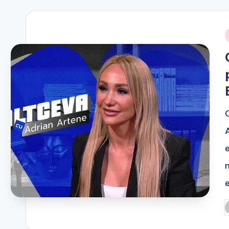
i
P
b