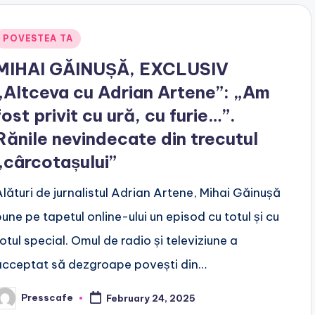
Posted
POVESTEA TA
n
MIHAI GĂINUȘĂ, EXCLUSIV
„Altceva cu Adrian Artene”: „Am
fost privit cu ură, cu furie…”.
Rănile nevindecate din trecutul
„cârcotașului”
Alături de jurnalistul Adrian Artene, Mihai Găinușă
pune pe tapetul online-ului un episod cu totul și cu
totul special. Omul de radio și televiziune a
acceptat să dezgroape povești din…
Presscafe
February 24, 2025
osted
y