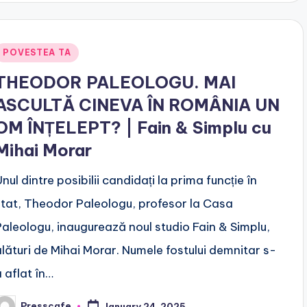
Posted
POVESTEA TA
n
THEODOR PALEOLOGU. MAI
ASCULTĂ CINEVA ÎN ROMÂNIA UN
OM ÎNȚELEPT? | Fain & Simplu cu
Mihai Morar
nul dintre posibilii candidați la prima funcție în
stat, Theodor Paleologu, profesor la Casa
Paleologu, inaugurează noul studio Fain & Simplu,
alături de Mihai Morar. Numele fostului demnitar s-
a aflat în…
Presscafe
January 24, 2025