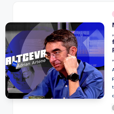
i
P
b