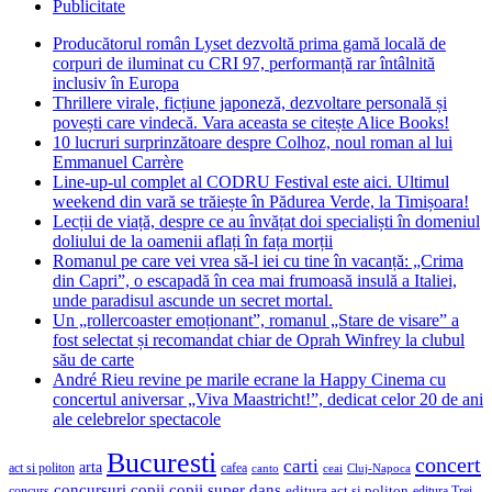
Publicitate
Producătorul român Lyset dezvoltă prima gamă locală de
corpuri de iluminat cu CRI 97, performanță rar întâlnită
inclusiv în Europa
Thrillere virale, ficțiune japoneză, dezvoltare personală și
povești care vindecă. Vara aceasta se citește Alice Books!
10 lucruri surprinzătoare despre Colhoz, noul roman al lui
Emmanuel Carrère
Line-up-ul complet al CODRU Festival este aici. Ultimul
weekend din vară se trăiește în Pădurea Verde, la Timișoara!
Lecții de viață, despre ce au învățat doi specialiști în domeniul
doliului de la oamenii aflați în fața morții
Romanul pe care vei vrea să-l iei cu tine în vacanță: „Crima
din Capri”, o escapadă în cea mai frumoasă insulă a Italiei,
unde paradisul ascunde un secret mortal.
Un „rollercoaster emoționant”, romanul „Stare de visare” a
fost selectat și recomandat chiar de Oprah Winfrey la clubul
său de carte
André Rieu revine pe marile ecrane la Happy Cinema cu
concertul aniversar „Viva Maastricht!”, dedicat celor 20 de ani
ale celebrelor spectacole
Bucuresti
concert
carti
arta
act si politon
cafea
canto
ceai
Cluj-Napoca
concursuri
copii
copii super
dans
concurs
editura act si politon
editura Trei