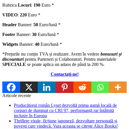
Rubrica
Locuri
:
190
Euro *
VIDEO
:
220
Euro *
Header
Banner:
50
Euro/lună *
Footer
Banner:
30
Euro/lună *
Widgets
Banner:
40
Euro/lună *
*Prețurile nu conțin TVA și realizare. Avem în vedere
bonusuri și
discounturi
pentru Parteneri și Colaboratori. Pentru materialele
SPECIALE
se poate aplica un adaos de până la 200 %.
Contactați-ne!
Articole recente
Producătorul român Lyset dezvoltă prima gamă locală de
corpuri de iluminat cu CRI 97, performanță rar întâlnită
inclusiv în Europa
Thrillere virale, ficțiune japoneză, dezvoltare personală și
povești care vindecă. Vara aceasta se citește Alice Books!