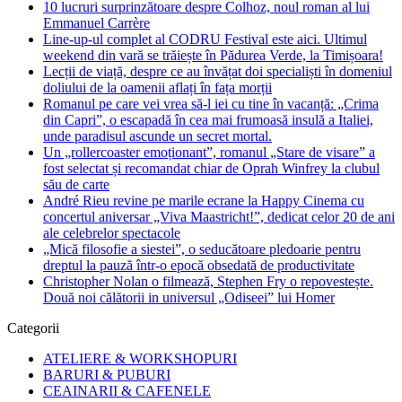
10 lucruri surprinzătoare despre Colhoz, noul roman al lui
Emmanuel Carrère
Line-up-ul complet al CODRU Festival este aici. Ultimul
weekend din vară se trăiește în Pădurea Verde, la Timișoara!
Lecții de viață, despre ce au învățat doi specialiști în domeniul
doliului de la oamenii aflați în fața morții
Romanul pe care vei vrea să-l iei cu tine în vacanță: „Crima
din Capri”, o escapadă în cea mai frumoasă insulă a Italiei,
unde paradisul ascunde un secret mortal.
Un „rollercoaster emoționant”, romanul „Stare de visare” a
fost selectat și recomandat chiar de Oprah Winfrey la clubul
său de carte
André Rieu revine pe marile ecrane la Happy Cinema cu
concertul aniversar „Viva Maastricht!”, dedicat celor 20 de ani
ale celebrelor spectacole
„Mică filosofie a siestei”, o seducătoare pledoarie pentru
dreptul la pauză într-o epocă obsedată de productivitate
Christopher Nolan o filmează, Stephen Fry o repovestește.
Două noi călătorii in universul „Odiseei” lui Homer
Categorii
ATELIERE & WORKSHOPURI
BARURI & PUBURI
CEAINARII & CAFENELE