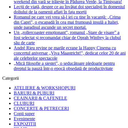
weekend din vară se trăiește în Pădurea Verde, la Timișoara!
Lecții de viață, despre ce au învățat doi specialiști în domeniul
doliului de la oamenii aflați în fața morții
Romanul pe care vei vrea să-l iei cu tine în vacanță: „Crima
din Capri”, o escapadă în cea mai frumoasă insulă a Italiei,
unde paradisul ascunde un secret mortal.
Un „rollercoaster emoționant”, romanul „Stare de visare” a
fost selectat și recomandat chiar de Oprah Winfrey la clubul
său de carte
André Rieu revine pe marile ecrane la Happy Cinema cu
concertul aniversar „Viva Maastricht!”, dedicat celor 20 de ani
ale celebrelor spectacole
„Mică filosofie a siestei”, o seducătoare pledoarie pentru
dreptul la pauză într-o epocă obsedată de productivitate
Categorii
ATELIERE & WORKSHOPURI
BARURI & PUBURI
CEAINARII & CAFENELE
CLUBURI
CONCERTE & PETRECERI
Copii super
Evenimente
EXPOZITII