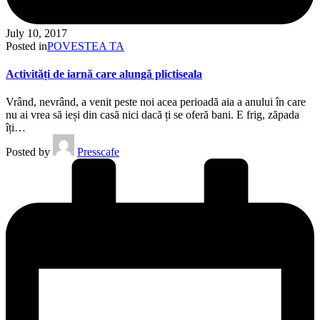
July 10, 2017
Posted in
POVESTEA TA
Activități de iarnă care alungă plictiseala
Vrând, nevrând, a venit peste noi acea perioadă aia a anului în care
nu ai vrea să ieși din casă nici dacă ți se oferă bani. E frig, zăpada
îți…
Posted by
Presscafe