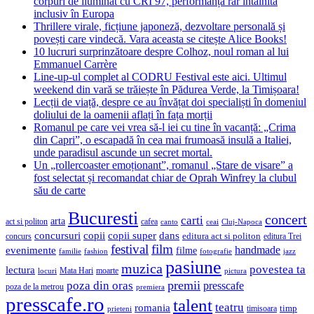
corpuri de iluminat cu CRI 97, performanță rar întâlnită
inclusiv în Europa
Thrillere virale, ficțiune japoneză, dezvoltare personală și
povești care vindecă. Vara aceasta se citește Alice Books!
10 lucruri surprinzătoare despre Colhoz, noul roman al lui
Emmanuel Carrère
Line-up-ul complet al CODRU Festival este aici. Ultimul
weekend din vară se trăiește în Pădurea Verde, la Timișoara!
Lecții de viață, despre ce au învățat doi specialiști în domeniul
doliului de la oamenii aflați în fața morții
Romanul pe care vei vrea să-l iei cu tine în vacanță: „Crima
din Capri”, o escapadă în cea mai frumoasă insulă a Italiei,
unde paradisul ascunde un secret mortal.
Un „rollercoaster emoționant”, romanul „Stare de visare” a
fost selectat și recomandat chiar de Oprah Winfrey la clubul
său de carte
Bucuresti
concert
carti
arta
act si politon
cafea
canto
ceai
Cluj-Napoca
concursuri
copii
copii super
dans
concurs
editura act si politon
editura Trei
festival
film
evenimente
handmade
filme
familie
fashion
fotografie
jazz
pasiune
muzica
povestea ta
lectura
Mata Hari
moarte
locuri
pictura
premii
poza din oras
presscafe
poza de la metrou
premiera
presscafe.ro
talent
teatru
romania
timisoara
timp
prieteni