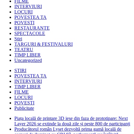
FILME
INTERVIURI
LOCURI
POVESTEA TA
POVESTI
RESTAURANTE
SPECTACOLE
Stiri
TARGURI & FESTIVALURI
TEATRU
TIMP LIBER
Uncategorized
STIRI
POVESTEA TA
INTERVIURI
TIMP LIBER
FILME
LOCURI
POVESTI
Publicitate
Piața locală de printare 3D iese din faza de prototipare: Next
Layer 2026 se extinde la două zile și peste 800 de participanți
Producătorul român Lyset dezvoltă prima gamă locală de