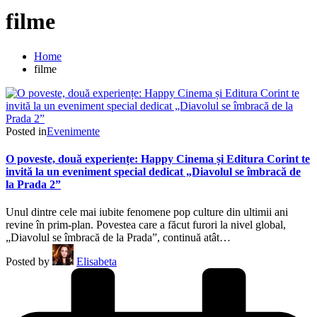
filme
Home
filme
Posted in
Evenimente
O poveste, două experiențe: Happy Cinema și Editura Corint te
invită la un eveniment special dedicat „Diavolul se îmbracă de
la Prada 2”
Unul dintre cele mai iubite fenomene pop culture din ultimii ani
revine în prim-plan. Povestea care a făcut furori la nivel global,
„Diavolul se îmbracă de la Prada”, continuă atât…
Posted by
Elisabeta