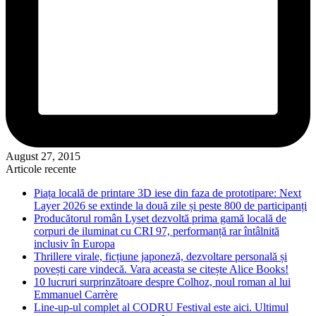
August 27, 2015
Articole recente
Piața locală de printare 3D iese din faza de prototipare: Next
Layer 2026 se extinde la două zile și peste 800 de participanți
Producătorul român Lyset dezvoltă prima gamă locală de
corpuri de iluminat cu CRI 97, performanță rar întâlnită
inclusiv în Europa
Thrillere virale, ficțiune japoneză, dezvoltare personală și
povești care vindecă. Vara aceasta se citește Alice Books!
10 lucruri surprinzătoare despre Colhoz, noul roman al lui
Emmanuel Carrère
Line-up-ul complet al CODRU Festival este aici. Ultimul