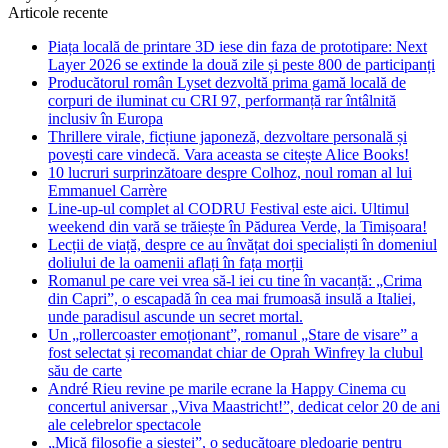
Articole recente
Piața locală de printare 3D iese din faza de prototipare: Next
Layer 2026 se extinde la două zile și peste 800 de participanți
Producătorul român Lyset dezvoltă prima gamă locală de
corpuri de iluminat cu CRI 97, performanță rar întâlnită
inclusiv în Europa
Thrillere virale, ficțiune japoneză, dezvoltare personală și
povești care vindecă. Vara aceasta se citește Alice Books!
10 lucruri surprinzătoare despre Colhoz, noul roman al lui
Emmanuel Carrère
Line-up-ul complet al CODRU Festival este aici. Ultimul
weekend din vară se trăiește în Pădurea Verde, la Timișoara!
Lecții de viață, despre ce au învățat doi specialiști în domeniul
doliului de la oamenii aflați în fața morții
Romanul pe care vei vrea să-l iei cu tine în vacanță: „Crima
din Capri”, o escapadă în cea mai frumoasă insulă a Italiei,
unde paradisul ascunde un secret mortal.
Un „rollercoaster emoționant”, romanul „Stare de visare” a
fost selectat și recomandat chiar de Oprah Winfrey la clubul
său de carte
André Rieu revine pe marile ecrane la Happy Cinema cu
concertul aniversar „Viva Maastricht!”, dedicat celor 20 de ani
ale celebrelor spectacole
„Mică filosofie a siestei”, o seducătoare pledoarie pentru