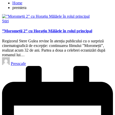
Home
premiera
Posted
Stiri
in
”Moromeții 2” cu Horațiu Mălăele în rolul principal
Regizorul Stere Gulea revine în atenția publicului cu o surpriză
cinematografică de excepție: continuarea filmului ”Moromeții”,
realizat acum 32 de ani. Partea a doua a celebrei ecranizări după
romanul lui…
Posted
Presscafe
by