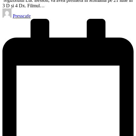
regizorului Luc Besson, va avea premiera în România pe 21 iulie în
3 D și 4 Dx. Filmul…
Posted
Presscafe
by