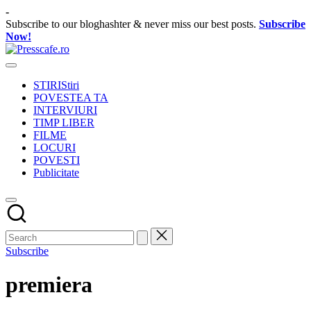
Skip
-
to
Subscribe to our bloghashter & never miss our best posts.
Subscribe
content
Now!
Presscafe.ro
Cafeneau
experientelor
STIRI
Stiri
urbane
POVESTEA TA
INTERVIURI
TIMP LIBER
FILME
LOCURI
POVESTI
Publicitate
Subscribe
premiera