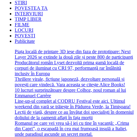
STIRI
POVESTEA TA
INTERVIURI
TIMP LIBER
FILME
LOCURI
POVESTI
Publicitate
Piața locală de printare 3D iese din faza de prototipare: Next
Layer 2026 se extinde la două zile și peste 800 de participanți
Producătorul român Lyset dezvoltă prima gamă locală de
corpuri de iluminat cu CRI 97, performanță rar întâlnită
inclusiv în Europa
Thrillere virale, ficțiune japoneză, dezvoltare personală și
povești care vindecă. Vara aceasta se citește Alice Books!
10 lucruri surprinzătoare despre Colhoz, noul roman al lui
Emmanuel Carrère
Line-up-ul complet al CODRU Festival este aici. Ultimul
weekend din vară se trăiește în Pădurea Verde, la Timișoara!
Lecții de viață, despre ce au învățat doi specialiști în domeniul
doliului de la oamenii aflați în fața morții
Romanul pe care vei vrea să-l iei cu tine în vacanță: „Crima
din Capri”, o escapadă în cea mai frumoasă insulă a Italiei,
unde paradisul ascunde un secret mortal.