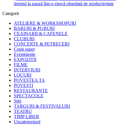
dreptul la pauză într-o epocă obsedată de productivitate
Categorii
ATELIERE & WORKSHOPURI
BARURI & PUBURI
CEAINARII & CAFENELE
CLUBURI
CONCERTE & PETRECERI
Copii super
Evenimente
EXPOZITII
FILME
INTERVIURI
LOCURI
POVESTEA TA
POVESTI
RESTAURANTE
SPECTACOLE
Stiri
TARGURI & FESTIVALURI
TEATRU
TIMP LIBER
Uncategorized