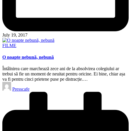
July 19, 2017
Posted
FILME
in
O noapte nebună, nebună
Întâlnirea care marchează zece ani de la absolvirea colegiului ar
trebui să fie un moment de neuitat pentru oricine. Ei bine, chiar așa
va fi pentru cinci prietene puse pe distracție.…
Posted
Presscafe
by