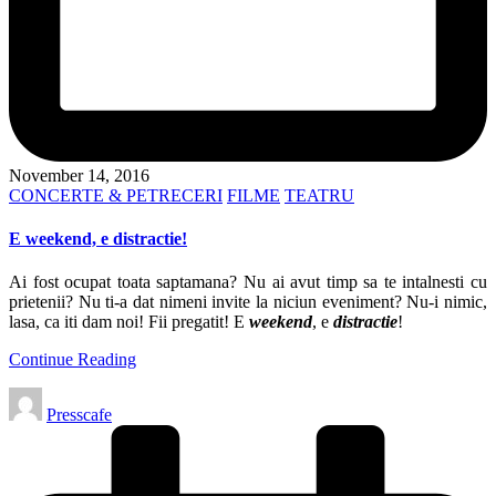
November 14, 2016
Posted
CONCERTE & PETRECERI
FILME
TEATRU
in
E weekend, e distractie!
Ai fost ocupat toata saptamana? Nu ai avut timp sa te intalnesti cu
prietenii? Nu ti-a dat nimeni invite la niciun eveniment? Nu-i nimic,
lasa, ca iti dam noi! Fii pregatit! E
weekend
, e
distractie
!
Continue Reading
Posted
Presscafe
by