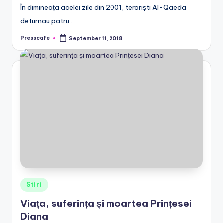
În dimineața acelei zile din 2001, teroriști Al-Qaeda
deturnau patru…
Presscafe
September 11, 2018
Posted
by
Posted
Stiri
in
Viața, suferința și moartea Prințesei
Diana