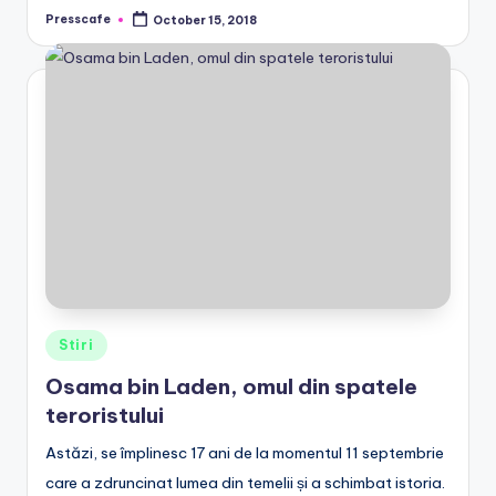
Presscafe
October 15, 2018
Posted
by
Posted
Stiri
in
Osama bin Laden, omul din spatele
teroristului
Astăzi, se împlinesc 17 ani de la momentul 11 septembrie
care a zdruncinat lumea din temelii și a schimbat istoria.