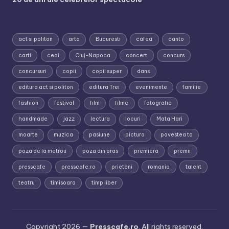
act si politon
arta
Bucuresti
cafea
canto
carti
ceai
Cluj-Napoca
concert
concurs
concursuri
copii
copii super
dans
editura act si politon
editura Trei
evenimente
familie
fashion
festival
film
filme
fotografie
handmade
jazz
lectura
locuri
Mata Hari
moarte
muzica
pasiune
pictura
povestea ta
poza de la metrou
poza din oras
premiera
premii
presscafe
presscafe.ro
prieteni
romania
talent
teatru
timisoara
timp liber
Copyright 2026 —
Presscafe.ro
. All rights reserved.