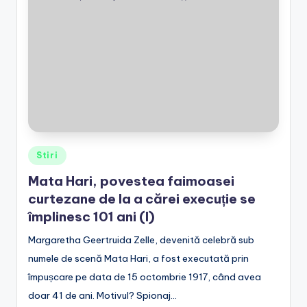
Posted
Stiri
in
Mata Hari, povestea faimoasei
curtezane de la a cărei execuție se
împlinesc 101 ani (I)
Margaretha Geertruida Zelle, devenită celebră sub
numele de scenă Mata Hari, a fost executată prin
împușcare pe data de 15 octombrie 1917, când avea
doar 41 de ani. Motivul? Spionaj…