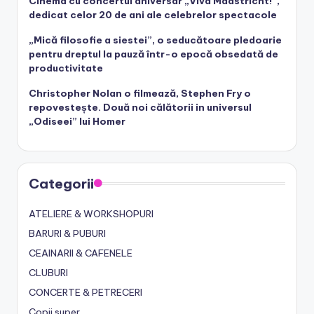
Cinema cu concertul aniversar „Viva Maastricht!”,
dedicat celor 20 de ani ale celebrelor spectacole
„Mică filosofie a siestei”, o seducătoare pledoarie
pentru dreptul la pauză într-o epocă obsedată de
productivitate
Christopher Nolan o filmează, Stephen Fry o
repovestește. Două noi călătorii in universul
„Odiseei” lui Homer
Categorii
ATELIERE & WORKSHOPURI
BARURI & PUBURI
CEAINARII & CAFENELE
CLUBURI
CONCERTE & PETRECERI
Copii super