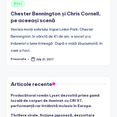
Posted
Stiri
in
Chester Bennington și Chris Cornell,
pe aceeași scenă
Vestea morții solistului trupei Linkin Park, Chester
Bennington, în vârstă de 41 de ani, a șocat și a
îndurerat o lume întreagă. După o viață zbuciumată, în
care a fost…
Presscafe
July 21, 2017
Posted
by
Articole recente
Producătorul român Lyset dezvoltă prima gamă
locală de corpuri de iluminat cu CRI 97,
performanță rar întâlnită inclusiv în Europa
Thrillere virale, ficțiune japoneză, dezvoltare