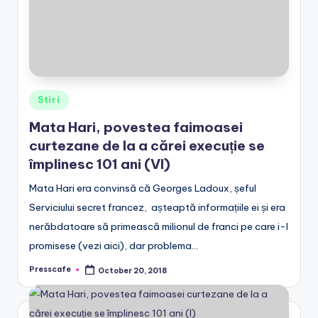
r
o
Posted
Stiri
in
Mata Hari, povestea faimoasei
curtezane de la a cărei execuție se
împlinesc 101 ani (VI)
Mata Hari era convinsă că Georges Ladoux, șeful
Serviciului secret francez, așteaptă informațiile ei și era
nerăbdatoare să primească milionul de franci pe care i-l
promisese (vezi aici), dar problema…
Presscafe
October 20, 2018
Posted
by