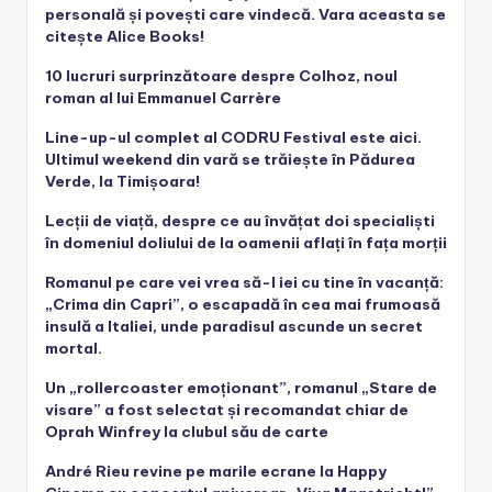
personală și povești care vindecă. Vara aceasta se
citește Alice Books!
10 lucruri surprinzătoare despre Colhoz, noul
roman al lui Emmanuel Carrère
Line-up-ul complet al CODRU Festival este aici.
Ultimul weekend din vară se trăiește în Pădurea
Verde, la Timișoara!
Lecții de viață, despre ce au învățat doi specialiști
în domeniul doliului de la oamenii aflați în fața morții
Romanul pe care vei vrea să-l iei cu tine în vacanță:
„Crima din Capri”, o escapadă în cea mai frumoasă
insulă a Italiei, unde paradisul ascunde un secret
mortal.
Un „rollercoaster emoționant”, romanul „Stare de
visare” a fost selectat și recomandat chiar de
Oprah Winfrey la clubul său de carte
André Rieu revine pe marile ecrane la Happy