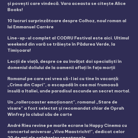
și povești care vindecă. Vara aceasta se citește Alice
Books!
10 lucruri surprinzătoare despre Colhoz, noul roman al
lui Emmanuel Carrère
Line-up-ul complet al CODRU Festival este aici. Ultimul
weekend din vară se trăiește în Pădurea Verde, la
Timișoara!
Lecții de viață, despre ce au învățat doi specialiști în
domeniul doliului de la oamenii aflați în fața morții
Romanul pe care vei vrea să-l iei cu tine în vacanță:
„Crima din Capri”, o escapadă în cea mai frumoasă
insulă a Italiei, unde paradisul ascunde un secret mortal.
Un „rollercoaster emoționant”, romanul „Stare de
visare” a fost selectat și recomandat chiar de Oprah
Winfrey la clubul său de carte
André Rieu revine pe marile ecrane la Happy Cinema cu
concertul aniversar „Viva Maastricht!”, dedicat celor
20 de ani ale celebrelor spectacole