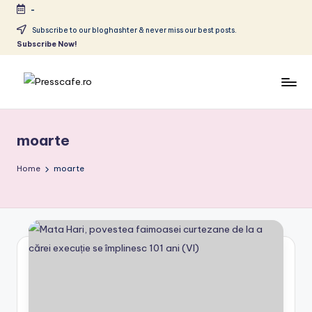
-
Skip
Subscribe to our bloghashter & never miss our best posts.
Subscribe Now!
to
content
P
Cafeneau
r
experientelor
moarte
urbane
e
s
Home
moarte
s
c
a
f
e
.