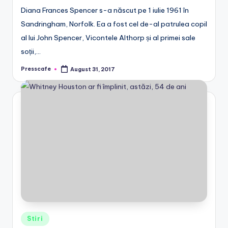
Diana Frances Spencer s-a născut pe 1 iulie 1961 în
Sandringham, Norfolk. Ea a fost cel de-al patrulea copil
al lui John Spencer, Vicontele Althorp și al primei sale
soții,…
Presscafe
August 31, 2017
Posted
by
Posted
Stiri