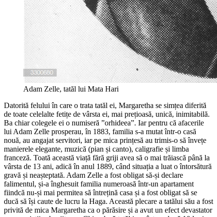
Adam Zelle, tatăl lui Mata Hari
Datorită felului în care o trata tatăl ei, Margaretha se simțea diferită
de toate celelalte fetițe de vârsta ei, mai prețioasă, unică, inimitabilă.
Ba chiar colegele ei o numiseră ”orhideea”. Iar pentru că afacerile
lui Adam Zelle prosperau, în 1883, familia s-a mutat într-o casă
nouă, au angajat servitori, iar pe mica prințesă au trimis-o să învețe
manierele elegante, muzică (pian și canto), caligrafie și limba
franceză. Toată această viață fără griji avea să o mai trăiască până la
vârsta de 13 ani, adică în anul 1889, când situația a luat o întorsătură
gravă și neașteptată. Adam Zelle a fost obligat să-și declare
falimentul, și-a înghesuit familia numeroasă într-un apartament
fiindcă nu-și mai permitea să întrețină casa și a fost obligat să se
ducă să își caute de lucru la Haga. Această plecare a tatălui său a fost
privită de mica Margaretha ca o părăsire și a avut un efect devastator