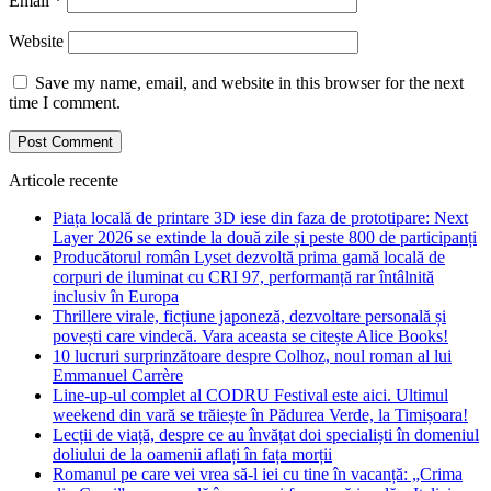
Email
*
Website
Save my name, email, and website in this browser for the next
time I comment.
Articole recente
Piața locală de printare 3D iese din faza de prototipare: Next
Layer 2026 se extinde la două zile și peste 800 de participanți
Producătorul român Lyset dezvoltă prima gamă locală de
corpuri de iluminat cu CRI 97, performanță rar întâlnită
inclusiv în Europa
Thrillere virale, ficțiune japoneză, dezvoltare personală și
povești care vindecă. Vara aceasta se citește Alice Books!
10 lucruri surprinzătoare despre Colhoz, noul roman al lui
Emmanuel Carrère
Line-up-ul complet al CODRU Festival este aici. Ultimul
weekend din vară se trăiește în Pădurea Verde, la Timișoara!
Lecții de viață, despre ce au învățat doi specialiști în domeniul
doliului de la oamenii aflați în fața morții
Romanul pe care vei vrea să-l iei cu tine în vacanță: „Crima