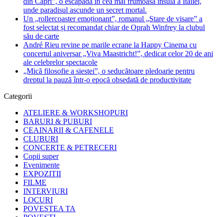
din Capri”, o escapadă în cea mai frumoasă insulă a Italiei,
unde paradisul ascunde un secret mortal.
Un „rollercoaster emoționant”, romanul „Stare de visare” a
fost selectat și recomandat chiar de Oprah Winfrey la clubul
său de carte
André Rieu revine pe marile ecrane la Happy Cinema cu
concertul aniversar „Viva Maastricht!”, dedicat celor 20 de ani
ale celebrelor spectacole
„Mică filosofie a siestei”, o seducătoare pledoarie pentru
dreptul la pauză într-o epocă obsedată de productivitate
Categorii
ATELIERE & WORKSHOPURI
BARURI & PUBURI
CEAINARII & CAFENELE
CLUBURI
CONCERTE & PETRECERI
Copii super
Evenimente
EXPOZITII
FILME
INTERVIURI
LOCURI
POVESTEA TA