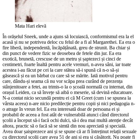
Mata Hari elevă
În orășelul Sneek, unde a ajuns să locuiască, conformismul era la el
acasă și nu se potrivea deloc cu felul de a fi al Margarethei. Ea era o
fire liberă, independentă, încăpățânată, greu de strunit. Ba chiar și
din punct de vedere fizic se deosebea de fetele din jur. Ea era
exotică, brunetă, crescuse de un metru și șaptezeci și cinci de
centimetri, foarte înaltă pentru acele vremuri, n-avea sâni, iar toate
acestea i-au făcut pe cei la care stătea să-i spună că n-o să-și
găsească și ea un bărbat cu care să se mărite. Iată motivul pentru
care, dându-și seama că nu vor scăpa prea curând de prezența
stânjenitoare a fetei, au trimis-o la o școală normală cu internat, din
orașul Leiden, ca să învețe să aibă o meserie, să devină educatoare.
N-a contat nicio secundă pentru ei că M Greet (cum i se spunea la
vârsta aceea) n-are nicio predilecție pentru copii și nici pedagogia n-
o atrage în vreun fel. Ea era interesată doar de persoana ei și
probabil de aceea a fost atât de vulnerabilă atunci când directorul
școlii a început să-i facă ochi dulci, să-i dea mai multă atenție decât
altora, practic să o facă să se simtă din nou apreciată și specială.
Avea doar șaisprezece ani și se spune că ar fi întreținut relații sexuale
cu directorul școlii care avea 51 de ani și era și căsătorit. Nu poate fi