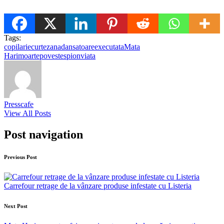
Tags:
copilarie
curtezana
dansatoare
executata
Mata
Hari
moarte
poveste
spion
viata
Presscafe
View All Posts
Post navigation
Previous Post
Carrefour retrage de la vânzare produse infestate cu Listeria
Next Post