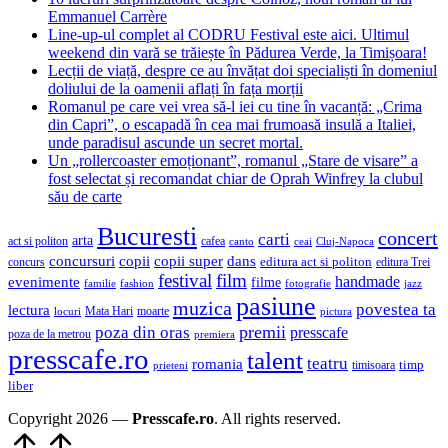
Emmanuel Carrère
Line-up-ul complet al CODRU Festival este aici. Ultimul
weekend din vară se trăiește în Pădurea Verde, la Timișoara!
Lecții de viață, despre ce au învățat doi specialiști în domeniul
doliului de la oamenii aflați în fața morții
Romanul pe care vei vrea să-l iei cu tine în vacanță: „Crima
din Capri”, o escapadă în cea mai frumoasă insulă a Italiei,
unde paradisul ascunde un secret mortal.
Un „rollercoaster emoționant”, romanul „Stare de visare” a
fost selectat și recomandat chiar de Oprah Winfrey la clubul
său de carte
Bucuresti
concert
carti
arta
act si politon
cafea
canto
ceai
Cluj-Napoca
concursuri
copii
copii super
dans
concurs
editura act si politon
editura Trei
festival
film
evenimente
handmade
filme
familie
fashion
fotografie
jazz
pasiune
muzica
povestea ta
lectura
Mata Hari
moarte
locuri
pictura
premii
poza din oras
presscafe
poza de la metrou
premiera
presscafe.ro
talent
teatru
romania
timisoara
timp
prieteni
liber
Copyright 2026 —
Presscafe.ro
. All rights reserved.