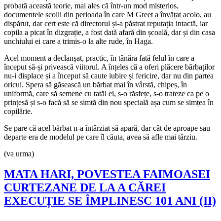
probată această teorie, mai ales că într-un mod misterios,
documentele școlii din perioada în care M Greet a învățat acolo, au
dispărut, dar cert este că directorul și-a păstrat reputația intactă, iar
copila a picat în dizgrație, a fost dată afară din școală, dar și din casa
unchiului ei care a trimis-o la alte rude, în Haga.
Acel moment a declanșat, practic, în tânăra fată felul în care a
început să-și privească viitorul. A înțeles că a oferi plăcere bărbaților
nu-i displace și a început să caute iubire și fericire, dar nu din partea
oricui. Spera să găsească un bărbat mai în vârstă, chipeș, în
uniformă, care să semene cu tatăl ei, s-o răsfețe, s-o trateze ca pe o
prințesă și s-o facă să se simtă din nou specială așa cum se simțea în
copilărie.
Se pare că acel bărbat n-a întârziat să apară, dar cât de aproape sau
departe era de modelul pe care îl căuta, avea să afle mai târziu.
(va urma)
MATA HARI, POVESTEA FAIMOASEI
CURTEZANE DE LA A CĂREI
EXECUȚIE SE ÎMPLINESC 101 ANI (II)