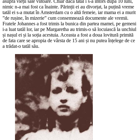
asupra vieții sale viitoare. Chiar dacă tatăl i s-a întors după 10 luni,
nimic n-a mai fost ca înainte. Părinții ei au divorțat, la puțină vreme
tatăl ei s-a mutat în Amsterdam cu o altă femeie, iar mama ei a murit
”de rușine, în mizerie” cum consemnează documente ale vremii.
Fratele Johannes a fost trimis la bunica din partea mamei, pe gemeni
i-a luat tatăl lor, iar pe Margaretha au trimis-o să locuiască la unchiul
și nașul ei și la soția acestuia. Aceasta a fost a doua lovitură primită
de fata care se apropia de vârsta de 15 ani și nu putea înțelege de ce
a trădat-o tatăl său.