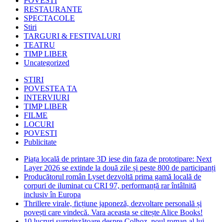
POVESTI
RESTAURANTE
SPECTACOLE
Stiri
TARGURI & FESTIVALURI
TEATRU
TIMP LIBER
Uncategorized
STIRI
POVESTEA TA
INTERVIURI
TIMP LIBER
FILME
LOCURI
POVESTI
Publicitate
Piața locală de printare 3D iese din faza de prototipare: Next
Layer 2026 se extinde la două zile și peste 800 de participanți
Producătorul român Lyset dezvoltă prima gamă locală de
corpuri de iluminat cu CRI 97, performanță rar întâlnită
inclusiv în Europa
Thrillere virale, ficțiune japoneză, dezvoltare personală și
povești care vindecă. Vara aceasta se citește Alice Books!
10 lucruri surprinzătoare despre Colhoz, noul roman al lui