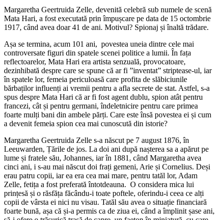
Margaretha Geertruida Zelle, devenită celebră sub numele de scenă
Mata Hari, a fost executată prin împușcare pe data de 15 octombrie
1917, când avea doar 41 de ani. Motivul? Spionaj și înaltă trădare.
Așa se termina, acum 101 ani, povestea uneia dintre cele mai
controversate figuri din spatele scenei politice a lumii. În fața
reflectoarelor, Mata Hari era artista senzuală, provocatoare,
dezinhibată despre care se spune că ar fi ”inventat” striptease-ul, iar
în spatele lor, femeia periculoasă care profita de slăbiciunile
bărbaților influenți ai vremii pentru a afla secrete de stat. Astfel, s-a
spus despre Mata Hari că ar fi fost agent dublu, spion atât pentru
francezi, cât și pentru germani, îndeletnicire pentru care primea
foarte mulți bani din ambele părți. Care este însă povestea ei și cum
a devenit femeia spion cea mai cunoscută din istorie?
Margaretha Geertruida Zelle s-a născut pe 7 august 1876, în
Leeuwarden, Țările de jos. La doi ani după nașterea sa a apărut pe
lume și fratele său, Johannes, iar în 1881, când Margaretha avea
cinci ani, i s-au mai născut doi frați gemeni, Arie și Cornelius. Deși
erau patru copii, iar ea era cea mai mare, pentru tatăl lor, Adam
Zelle, fetița a fost preferată întotdeauna. O considera mica lui
prințesă și o răsfăța făcându-i toate poftele, oferindu-i ceea ce alți
copii de vârsta ei nici nu visau. Tatăl său avea o situație financiară
foarte bună, așa că și-a permis ca de ziua ei, când a împlinit șase ani,
să-i ofere o trăsurică trasă de capre, un faeton în miniatură, cu care