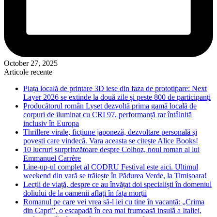
October 27, 2025
Articole recente
Piața locală de printare 3D iese din faza de prototipare: Next
Layer 2026 se extinde la două zile și peste 800 de participanți
Producătorul român Lyset dezvoltă prima gamă locală de
corpuri de iluminat cu CRI 97, performanță rar întâlnită
inclusiv în Europa
Thrillere virale, ficțiune japoneză, dezvoltare personală și
povești care vindecă. Vara aceasta se citește Alice Books!
10 lucruri surprinzătoare despre Colhoz, noul roman al lui
Emmanuel Carrère
Line-up-ul complet al CODRU Festival este aici. Ultimul
weekend din vară se trăiește în Pădurea Verde, la Timișoara!
Lecții de viață, despre ce au învățat doi specialiști în domeniul
doliului de la oamenii aflați în fața morții
Romanul pe care vei vrea să-l iei cu tine în vacanță: „Crima
din Capri”, o escapadă în cea mai frumoasă insulă a Italiei,