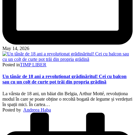
May 14, 2026
Posted in
TIMP LIBER
Un tânăr de 18 ani a revoluționat grădinăritul! Cei cu balcon
sau cu un colț de curte pot trăi din propria grădină
La vârsta de 18 ani, un băiat din Belgia, Arthur Motté, revoluționa
modul în care se poate obține o recoltă bogată de legume și verdețuri
în spații mici. În cartea…
Posted by
Andreea Haba