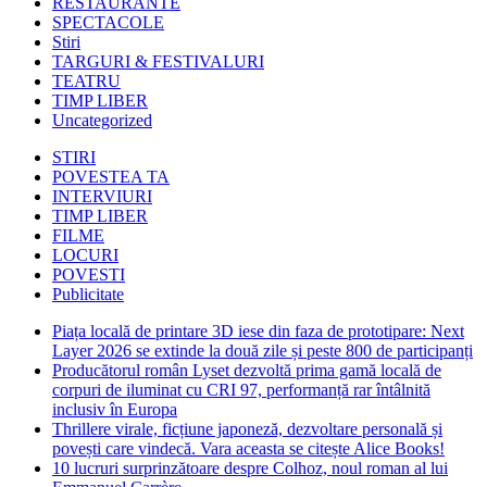
RESTAURANTE
SPECTACOLE
Stiri
TARGURI & FESTIVALURI
TEATRU
TIMP LIBER
Uncategorized
STIRI
POVESTEA TA
INTERVIURI
TIMP LIBER
FILME
LOCURI
POVESTI
Publicitate
Piața locală de printare 3D iese din faza de prototipare: Next
Layer 2026 se extinde la două zile și peste 800 de participanți
Producătorul român Lyset dezvoltă prima gamă locală de
corpuri de iluminat cu CRI 97, performanță rar întâlnită
inclusiv în Europa
Thrillere virale, ficțiune japoneză, dezvoltare personală și
povești care vindecă. Vara aceasta se citește Alice Books!
10 lucruri surprinzătoare despre Colhoz, noul roman al lui