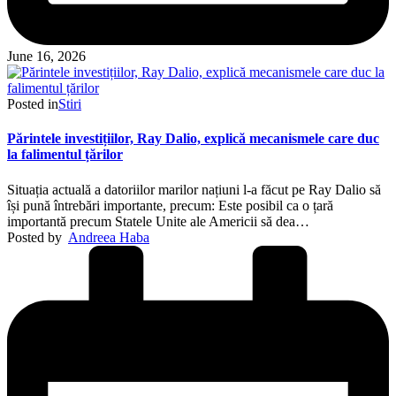
June 16, 2026
Posted in
Stiri
Părintele investițiilor, Ray Dalio, explică mecanismele care duc
la falimentul țărilor
Situația actuală a datoriilor marilor națiuni l-a făcut pe Ray Dalio să
își pună întrebări importante, precum: Este posibil ca o țară
importantă precum Statele Unite ale Americii să dea…
Posted by
Andreea Haba