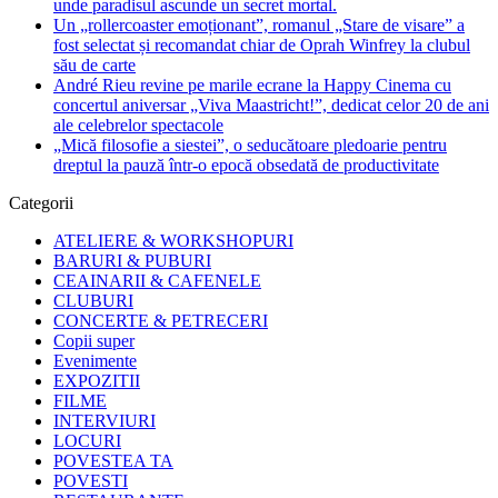
unde paradisul ascunde un secret mortal.
Un „rollercoaster emoționant”, romanul „Stare de visare” a
fost selectat și recomandat chiar de Oprah Winfrey la clubul
său de carte
André Rieu revine pe marile ecrane la Happy Cinema cu
concertul aniversar „Viva Maastricht!”, dedicat celor 20 de ani
ale celebrelor spectacole
„Mică filosofie a siestei”, o seducătoare pledoarie pentru
dreptul la pauză într-o epocă obsedată de productivitate
Categorii
ATELIERE & WORKSHOPURI
BARURI & PUBURI
CEAINARII & CAFENELE
CLUBURI
CONCERTE & PETRECERI
Copii super
Evenimente
EXPOZITII
FILME
INTERVIURI
LOCURI
POVESTEA TA
POVESTI