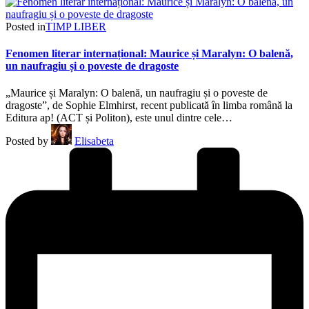
Posted in
TIMP LIBER
Fenomen literar internațional: Maurice și Maralyn: O balenă,
un naufragiu și o poveste de dragoste
„Maurice și Maralyn: O balenă, un naufragiu și o poveste de
dragoste”, de Sophie Elmhirst, recent publicată în limba română la
Editura ap! (ACT și Politon), este unul dintre cele…
Posted by
Elisabeta