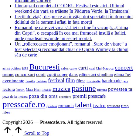
Emmanuel Carrère
Line-up-ul complet al CODRU Festival este aici. Ultimul
weekend din vară se trăiește în Pădurea Verde, la Timișoara!
Lecții de viață, despre ce au învățat doi specialiști în domeniul
doliului de la oamenii aflați în fața morții
Romanul pe care vei vrea să-l iei cu tine în vacanță: „Crima
din Capri”, o escapadă în cea mai frumoasă insulă a Italiei,
unde paradisul ascunde un secret mortal.
Un „rollercoaster emoționant”, romanul „Stare de visare” a
fost selectat și recomandat chiar de Oprah Winfrey la clubul
său de carte
Bucuresti
concert
carti
arta
act si politon
cafea
canto
ceai
Cluj-Napoca
concursuri
copii
copii super
dans
concurs
editura act si politon
editura Trei
festival
film
evenimente
handmade
filme
familie
fashion
fotografie
jazz
pasiune
muzica
povestea ta
lectura
Mata Hari
moarte
locuri
pictura
premii
poza din oras
presscafe
poza de la metrou
premiera
presscafe.ro
talent
teatru
romania
timisoara
timp
prieteni
liber
Copyright 2026 —
Presscafe.ro
. All rights reserved.
Scroll to Top