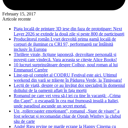
February 15, 2017
Articole recente
Piața locală de printare 3D iese din faza de prototipare: Next
Layer 2026 se extinde la două zile și peste 800 de participanți
Producătorul român Lyset dezvoltă prima gamă locală de
corpuri de iluminat cu CRI 97, performanță rar întâlnită
inclusiv în Europa
Thrillere virale, ficțiune japoneză, dezvoltare personală și
povești care vindecă. Vara aceasta se citește Alice Books!
10 lucruri surprinzătoare despre Colhoz, noul roman al lui
Emmanuel Carrère
Line-up-ul complet al CODRU Festival este aici. Ultimul
weekend din vară se trăiește în Pădurea Verde, la Timișoara!
Lecții de viață, despre ce au învățat doi specialiști în domeniul
doliului de la oamenii aflați în fața morții
Romanul pe care vei vrea să-l iei cu tine în vacanță: „Crima
din Capri”, o escapadă în cea mai frumoasă insulă a Italiei,
unde paradisul ascunde un secret mortal.
Un „rollercoaster emoționant”, romanul „Stare de visare” a
fost selectat și recomandat chiar de Oprah Winfrey la clubul
său de carte
André Rieu revine pe marile ecrane la Happy Cinema cu