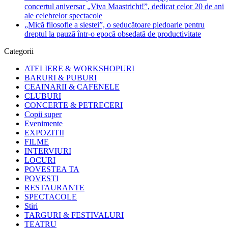
concertul aniversar „Viva Maastricht!”, dedicat celor 20 de ani
ale celebrelor spectacole
„Mică filosofie a siestei”, o seducătoare pledoarie pentru
dreptul la pauză într-o epocă obsedată de productivitate
Categorii
ATELIERE & WORKSHOPURI
BARURI & PUBURI
CEAINARII & CAFENELE
CLUBURI
CONCERTE & PETRECERI
Copii super
Evenimente
EXPOZITII
FILME
INTERVIURI
LOCURI
POVESTEA TA
POVESTI
RESTAURANTE
SPECTACOLE
Stiri
TARGURI & FESTIVALURI
TEATRU