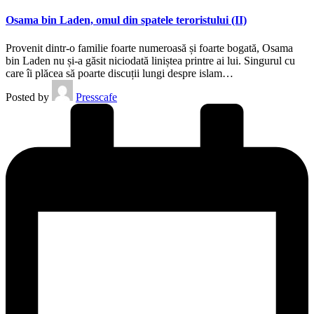
Osama bin Laden, omul din spatele teroristului (II)
Provenit dintr-o familie foarte numeroasă și foarte bogată, Osama
bin Laden nu și-a găsit niciodată liniștea printre ai lui. Singurul cu
care îi plăcea să poarte discuții lungi despre islam…
Posted by
Presscafe