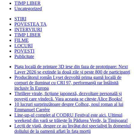
TIMP LIBER
Uncategorized
STIRI
POVESTEA TA
INTERVIURI
TIMP LIBER
FILME
LOCURI
POVESTI
Publicitate
Piața locală de printare 3D iese din faza de prototipare: Next
Layer 2026 se extinde la două zile și peste 800 de participanți
Producătorul român Lyset dezvoltă prima gamă locală de
corpuri de iluminat cu CRI 97, performanță rar întâlnită
inclusiv în Europa
Thrillere virale, ficțiune japoneză, dezvoltare personală și
povești care vindecă. Vara aceasta se citește Alice Books!
10 lucruri surprinzătoare despre Colhoz, noul roman al lui
Emmanuel Carrère
Line-up-ul complet al CODRU Festival este aici. Ultimul
weekend din vară se trăiește în Pădurea Verde, la Timișoara!
Lecții de viață, despre ce au învățat doi specialiști în domeniul
doliului de la oamenii aflați în fața morții