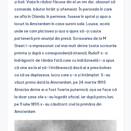
și boli. Viața în război făcuse din el un om dur, obișnuit să
comande, băutor înrăit și afemeiat. În perioada în care
se afla în Olanda, în permisie, fusese în spital și apoi a
locuit la Amsterdam în casa surorii sale, Louise, acolo
unde se cam plictisea și așa a ajuns să-și caute
parteneră prin anunțul din presă. Scrisoarea de la M
Greet l-a impresionat cel mai mult dintre toate scrisorile
primite și după o corespondență intensă, Rudolf s-a
îndrăgostit de tânăra fată care cu îndrăzneală i-a spus
că vine ea la el să-l întâlnească dacă el e prea bolnav
ca să se deplaseze, lucru care s-a și întâmplat. S-au
văzut prima dată la Amsterdam, pe 24 martie 1895.
Atracția dintre ei a fost foarte puternică, așa se face că
la doar șase zile s-au logodit oficial, iar după patru luni,
pe 11 iulie 1895 s-au căsătorit civil la primăria din
Amsterdam.