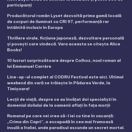
participanți
Producătorul român Lyset dezvoltă prima gamă locală
de corpuri de iluminat cu CRI 97, performanță rar
întâlnită inclusiv în Europa
Thrillere virale, ficțiune japoneză, dezvoltare personală
și povești care vindecă. Vara aceasta se citește Alice
Books!
10 lucruri surprinzătoare despre Colhoz, noul roman al
lui Emmanuel Carrère
Line-up-ul complet al CODRU Festival este aici. Ultimul
weekend din vară se trăiește în Pădurea Verde, la
Timișoara!
Lecții de viață, despre ce au învățat doi specialiști în
domeniul doliului de la oamenii aflați în fața morții
Romanul pe care vei vrea să-l iei cu tine în vacanță:
„Crima din Capri”, o escapadă în cea mai frumoasă
insulă a Italiei, unde paradisul ascunde un secret mortal.