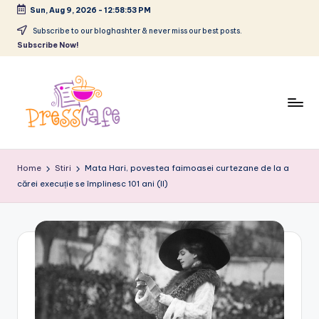
Sun, Aug 9, 2026
-
12:58:53 PM
Skip
Subscribe to our bloghashter & never miss our best posts.
Subscribe Now!
to
content
P
Cafeneau
r
experientelor
Home
Stiri
Mata Hari, povestea faimoasei curtezane de la a
urbane
cărei execuție se împlinesc 101 ani (II)
e
s
s
c
a
f