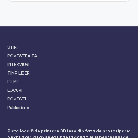
STIRI
POVESTEA TA
INTERVIURI
TIMP LIBER
FILME
LOCURI
POVESTI
Publicitate
Piața locală de printare 3D iese din faza de prototipare:
Next Layer 2026 se extinde la două zile și peste 800 de