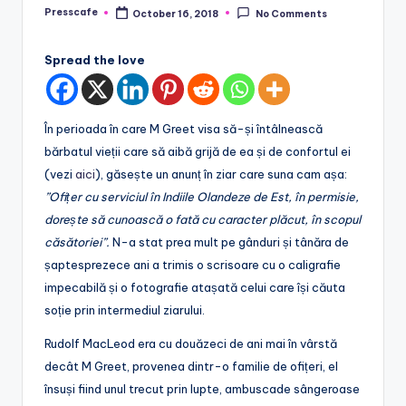
Presscafe
October 16, 2018
No Comments
Posted
by
Spread the love
În perioada în care M Greet visa să-și întâlnească
bărbatul vieții care să aibă grijă de ea și de confortul ei
(vezi
aici
), găsește un anunț în ziar care suna cam așa:
”Ofițer cu serviciul în Indiile Olandeze de Est, în permisie,
dorește să cunoască o fată cu caracter plăcut, în scopul
căsătoriei”.
N-a stat prea mult pe gânduri și tânăra de
șaptesprezece ani a trimis o scrisoare cu o caligrafie
impecabilă și o fotografie atașată celui care își căuta
soție prin intermediul ziarului.
Rudolf MacLeod era cu douăzeci de ani mai în vârstă
decât M Greet, provenea dintr-o familie de ofițeri, el
însuși fiind unul trecut prin lupte, ambuscade sângeroase