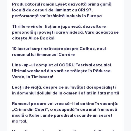
Producătorul român Lyset dezvoltă prima gamă
locală de corpuri de iluminat cu CRI 97,
performanță rar întâlnită inclusiv în Europa
Thrillere virale, ficțiune japoneză, dezvoltare
personală și povești care vindecă. Vara aceasta se
citește Alice Books!
10 lucruri surprinzătoare despre Colhoz, noul
roman al lui Emmanuel Carrère
Line-up-ul complet al CODRU Festival este aici.
Ultimul weekend din vară se trăiește în Pădurea
Verde, la Timișoara!
Lecții de viață, despre ce au învățat doi specialiști
în domeniul doliului de la oamenii aflați în fața morții
Romanul pe care vei vrea să-l iei cu tine în vacanță:
„Crima din Capri”, o escapadă în cea mai frumoasă
insulă a Italiei, unde paradisul ascunde un secret
mortal.