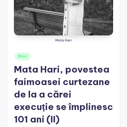
e
.
r
o
Mata Hari
Posted
Stiri
in
Mata Hari, povestea
faimoasei curtezane
de la a cărei
execuție se împlinesc
101 ani (II)