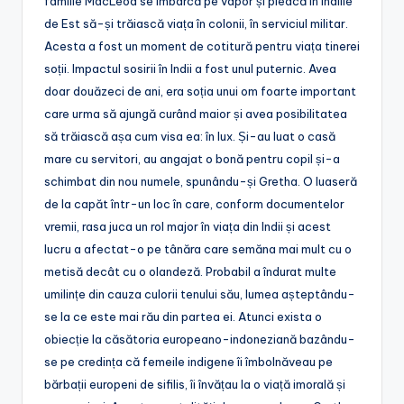
familie MacLeod se îmbarcă pe vapor și pleacă în Indiile
de Est să-și trăiască viața în colonii, în serviciul militar.
Acesta a fost un moment de cotitură pentru viața tinerei
soții. Impactul sosirii în Indii a fost unul puternic. Avea
doar douăzeci de ani, era soția unui om foarte important
care urma să ajungă curând maior și avea posibilitatea
să trăiască așa cum visa ea: în lux. Și-au luat o casă
mare cu servitori, au angajat o bonă pentru copil și-a
schimbat din nou numele, spunându-și Gretha. O luaseră
de la capăt într-un loc în care, conform documentelor
vremii, rasa juca un rol major în viața din Indii și acest
lucru a afectat-o pe tânăra care semăna mai mult cu o
metisă decât cu o olandeză. Probabil a îndurat multe
umilințe din cauza culorii tenului său, lumea așteptându-
se la ce este mai rău din partea ei. Atunci exista o
obiecție la căsătoria europeano-indoneziană bazându-
se pe credința că femeile indigene îi îmbolnăveau pe
bărbații europeni de sifilis, îi învățau la o viață imorală și