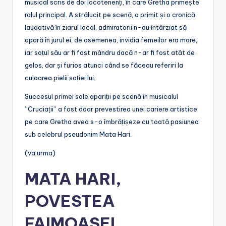
musical scris de doi locotenenți, în care Gretha primește
rolul principal. A strălucit pe scenă, a primit și o cronică
laudativă în ziarul local, admiratorii n-au întârziat să
apară în jurul ei, de asemenea, invidia femeilor era mare,
iar soțul său ar fi fost mândru dacă n-ar fi fost atât de
gelos, dar și furios atunci când se făceau referiri la
culoarea pielii soției lui.
Succesul primei sale apariții pe scenă în musicalul
”Cruciații” a fost doar prevestirea unei cariere artistice
pe care Gretha avea s-o îmbrățișeze cu toată pasiunea
sub celebrul pseudonim Mata Hari.
(va urma)
MATA HARI,
POVESTEA
FAIMOASEI