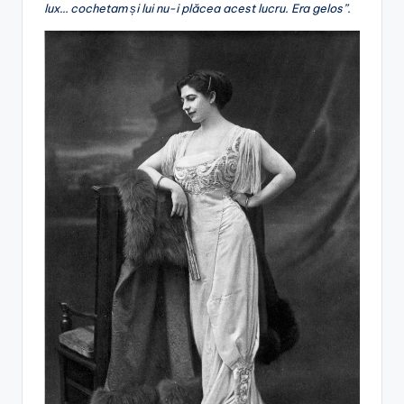
lux… cochetam și lui nu-i plăcea acest lucru. Era gelos”.