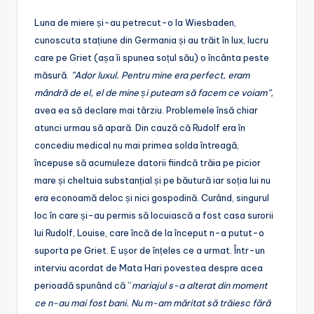
Luna de miere și-au petrecut-o la Wiesbaden,
cunoscuta stațiune din Germania și au trăit în lux, lucru
care pe Griet (așa îi spunea soțul său) o încânta peste
măsură.
”Ador luxul. Pentru mine era perfect, eram
mândră de el, el de mine și puteam să facem ce voiam”,
avea ea să declare mai târziu. Problemele însă chiar
atunci urmau să apară. Din cauză că Rudolf era în
concediu medical nu mai primea solda întreagă,
începuse să acumuleze datorii fiindcă trăia pe picior
mare și cheltuia substanțial și pe băutură iar soția lui nu
era econoamă deloc și nici gospodină. Curând, singurul
loc în care și-au permis să locuiască a fost casa surorii
lui Rudolf, Louise, care încă de la început n-a putut-o
suporta pe Griet. E ușor de înțeles ce a urmat. Într-un
interviu acordat de Mata Hari povestea despre acea
perioadă spunând că ”
mariajul s-a alterat din moment
ce n-au mai fost bani. Nu m-am măritat să trăiesc fără