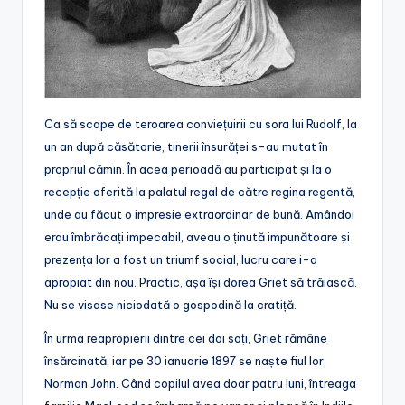
Ca să scape de teroarea conviețuirii cu sora lui Rudolf, la
un an după căsătorie, tinerii însurăței s-au mutat în
propriul cămin. În acea perioadă au participat și la o
recepție oferită la palatul regal de către regina regentă,
unde au făcut o impresie extraordinar de bună. Amândoi
erau îmbrăcați impecabil, aveau o ținută impunătoare și
prezența lor a fost un triumf social, lucru care i-a
apropiat din nou. Practic, așa își dorea Griet să trăiască.
Nu se visase niciodată o gospodină la cratiță.
În urma reapropierii dintre cei doi soți, Griet rămâne
însărcinată, iar pe 30 ianuarie 1897 se naște fiul lor,
Norman John. Când copilul avea doar patru luni, întreaga