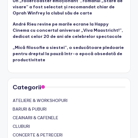
Un „rollercoaster emoționant”, romanul „Stare de
visare” a fost selectat și recomandat chiar de
Oprah Winfrey la clubul său de carte
André Rieu revine pe marile ecrane la Happy
Cinema cu concertul aniversar „Viva Maastricht!”,
dedicat celor 20 de ani ale celebrelor spectacole
„Mică filosofie a siestei”, o seducătoare pledoarie
pentru dreptul la pauză într-o epocă obsedată de
productivitate
Categorii
ATELIERE & WORKSHOPURI
BARURI & PUBURI
CEAINARII & CAFENELE
CLUBURI
CONCERTE & PETRECERI