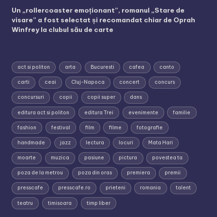
Un „rollercoaster emoționant”, romanul „Stare de
visare” a fost selectat și recomandat chiar de Oprah
Winfrey la clubul său de carte
act si politon
arta
Bucuresti
cafea
canto
carti
ceai
Cluj-Napoca
concert
concurs
concursuri
copii
copii super
dans
editura act si politon
editura Trei
evenimente
familie
fashion
festival
film
filme
fotografie
handmade
jazz
lectura
locuri
Mata Hari
moarte
muzica
pasiune
pictura
povestea ta
poza de la metrou
poza din oras
premiera
premii
presscafe
presscafe.ro
prieteni
romania
talent
teatru
timisoara
timp liber