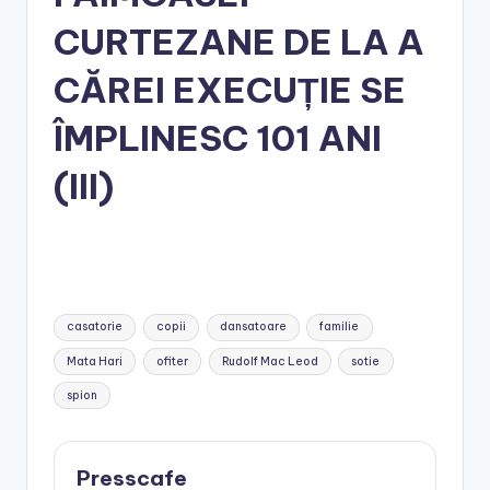
CURTEZANE DE LA A
CĂREI EXECUȚIE SE
ÎMPLINESC 101 ANI
(III)
Tags:
casatorie
copii
dansatoare
familie
Mata Hari
ofiter
Rudolf Mac Leod
sotie
spion
Presscafe