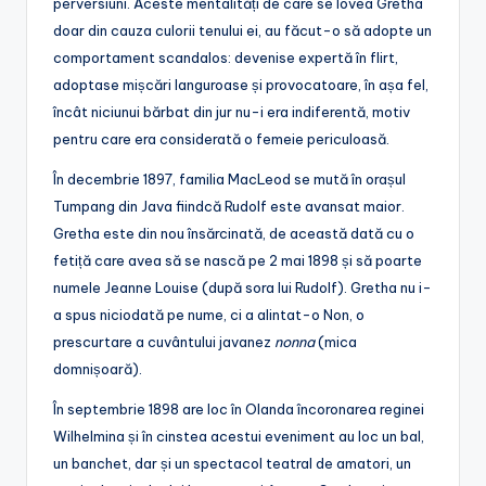
perversiuni. Aceste mentalități de care se lovea Gretha
doar din cauza culorii tenului ei, au făcut-o să adopte un
comportament scandalos: devenise expertă în flirt,
adoptase mișcări languroase și provocatoare, în așa fel,
încât niciunui bărbat din jur nu-i era indiferentă, motiv
pentru care era considerată o femeie periculoasă.
În decembrie 1897, familia MacLeod se mută în orașul
Tumpang din Java fiindcă Rudolf este avansat maior.
Gretha este din nou însărcinată, de această dată cu o
fetiță care avea să se nască pe 2 mai 1898 și să poarte
numele Jeanne Louise (după sora lui Rudolf). Gretha nu i-
a spus niciodată pe nume, ci a alintat-o Non, o
prescurtare a cuvântului javanez
nonna
(mica
domnișoară).
În septembrie 1898 are loc în Olanda încoronarea reginei
Wilhelmina și în cinstea acestui eveniment au loc un bal,
un banchet, dar și un spectacol teatral de amatori, un