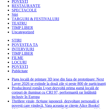
POVESTI
RESTAURANTE
SPECTACOLE
Stiri
TARGURI & FESTIVALURI
TEATRU
TIMP LIBER
Uncategorized
STIRI
POVESTEA TA
INTERVIURI
TIMP LIBER
FILME
LOCURI
POVESTI
Publicitate
Piața locală de printare 3D iese din faza de prototipare: Next
Layer 2026 se extinde la două zile și peste 800 de participanți
Producătorul român Lyset dezvoltă prima gamă locală de
corpuri de iluminat cu CRI 97, performanță rar întâlnită
inclusiv în Europa
Thrillere virale, ficțiune japoneză, dezvoltare personală și
povești care vindecă. Vara aceasta se citește Alice Books!