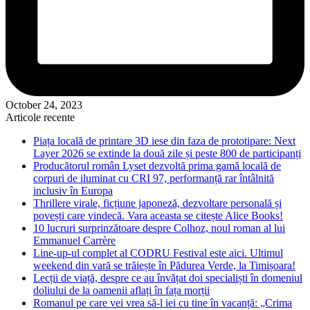
October 24, 2023
Articole recente
Piața locală de printare 3D iese din faza de prototipare: Next
Layer 2026 se extinde la două zile și peste 800 de participanți
Producătorul român Lyset dezvoltă prima gamă locală de
corpuri de iluminat cu CRI 97, performanță rar întâlnită
inclusiv în Europa
Thrillere virale, ficțiune japoneză, dezvoltare personală și
povești care vindecă. Vara aceasta se citește Alice Books!
10 lucruri surprinzătoare despre Colhoz, noul roman al lui
Emmanuel Carrère
Line-up-ul complet al CODRU Festival este aici. Ultimul
weekend din vară se trăiește în Pădurea Verde, la Timișoara!
Lecții de viață, despre ce au învățat doi specialiști în domeniul
doliului de la oamenii aflați în fața morții
Romanul pe care vei vrea să-l iei cu tine în vacanță: „Crima