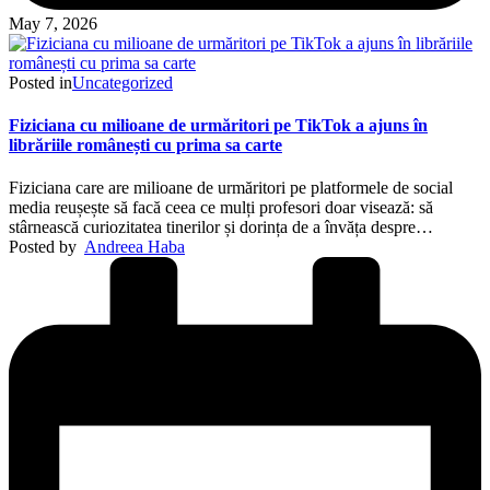
May 7, 2026
Posted in
Uncategorized
Fiziciana cu milioane de urmăritori pe TikTok a ajuns în
librăriile românești cu prima sa carte
Fiziciana care are milioane de urmăritori pe platformele de social
media reușește să facă ceea ce mulți profesori doar visează: să
stârnească curiozitatea tinerilor și dorința de a învăța despre…
Posted by
Andreea Haba