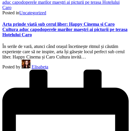
Posted in
Uncategorized
Arta prinde viață sub cerul liber: Happy Cinema și Caro
Cultura aduc capodoperele marilor maeștri ai picturii pe terasa
Hotelului Caro
În serile de vară, atunci când orașul încetinește ritmul și căutăm
experiențe care să ne inspire, arta își găsește locul perfect sub cerul
liber. Happy Cinema și Caro Cultura invită…
Posted by
Elisabeta