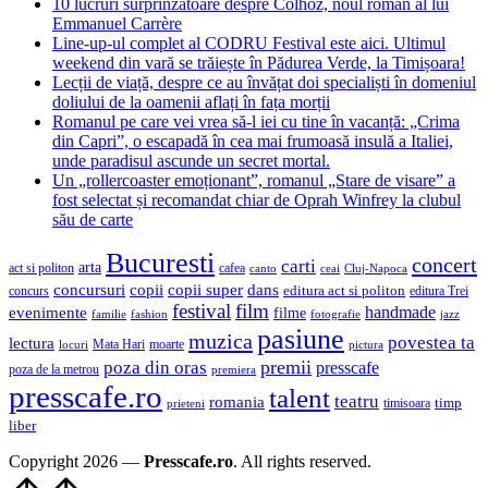
10 lucruri surprinzătoare despre Colhoz, noul roman al lui
Emmanuel Carrère
Line-up-ul complet al CODRU Festival este aici. Ultimul
weekend din vară se trăiește în Pădurea Verde, la Timișoara!
Lecții de viață, despre ce au învățat doi specialiști în domeniul
doliului de la oamenii aflați în fața morții
Romanul pe care vei vrea să-l iei cu tine în vacanță: „Crima
din Capri”, o escapadă în cea mai frumoasă insulă a Italiei,
unde paradisul ascunde un secret mortal.
Un „rollercoaster emoționant”, romanul „Stare de visare” a
fost selectat și recomandat chiar de Oprah Winfrey la clubul
său de carte
Bucuresti
concert
carti
arta
act si politon
cafea
canto
ceai
Cluj-Napoca
concursuri
copii
copii super
dans
concurs
editura act si politon
editura Trei
festival
film
evenimente
handmade
filme
familie
fashion
fotografie
jazz
pasiune
muzica
povestea ta
lectura
Mata Hari
moarte
locuri
pictura
premii
poza din oras
presscafe
poza de la metrou
premiera
presscafe.ro
talent
teatru
romania
timisoara
timp
prieteni
liber
Copyright 2026 —
Presscafe.ro
. All rights reserved.