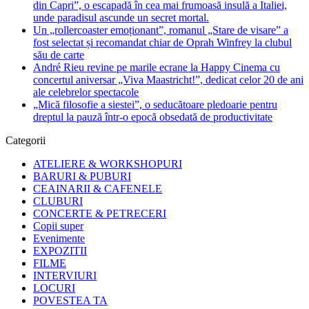
din Capri”, o escapadă în cea mai frumoasă insulă a Italiei,
unde paradisul ascunde un secret mortal.
Un „rollercoaster emoționant”, romanul „Stare de visare” a
fost selectat și recomandat chiar de Oprah Winfrey la clubul
său de carte
André Rieu revine pe marile ecrane la Happy Cinema cu
concertul aniversar „Viva Maastricht!”, dedicat celor 20 de ani
ale celebrelor spectacole
„Mică filosofie a siestei”, o seducătoare pledoarie pentru
dreptul la pauză într-o epocă obsedată de productivitate
Categorii
ATELIERE & WORKSHOPURI
BARURI & PUBURI
CEAINARII & CAFENELE
CLUBURI
CONCERTE & PETRECERI
Copii super
Evenimente
EXPOZITII
FILME
INTERVIURI
LOCURI
POVESTEA TA