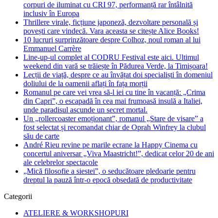
corpuri de iluminat cu CRI 97, performanță rar întâlnită
inclusiv în Europa
Thrillere virale, ficțiune japoneză, dezvoltare personală și
povești care vindecă. Vara aceasta se citește Alice Books!
10 lucruri surprinzătoare despre Colhoz, noul roman al lui
Emmanuel Carrère
Line-up-ul complet al CODRU Festival este aici. Ultimul
weekend din vară se trăiește în Pădurea Verde, la Timișoara!
Lecții de viață, despre ce au învățat doi specialiști în domeniul
doliului de la oamenii aflați în fața morții
Romanul pe care vei vrea să-l iei cu tine în vacanță: „Crima
din Capri”, o escapadă în cea mai frumoasă insulă a Italiei,
unde paradisul ascunde un secret mortal.
Un „rollercoaster emoționant”, romanul „Stare de visare” a
fost selectat și recomandat chiar de Oprah Winfrey la clubul
său de carte
André Rieu revine pe marile ecrane la Happy Cinema cu
concertul aniversar „Viva Maastricht!”, dedicat celor 20 de ani
ale celebrelor spectacole
„Mică filosofie a siestei”, o seducătoare pledoarie pentru
dreptul la pauză într-o epocă obsedată de productivitate
Categorii
ATELIERE & WORKSHOPURI