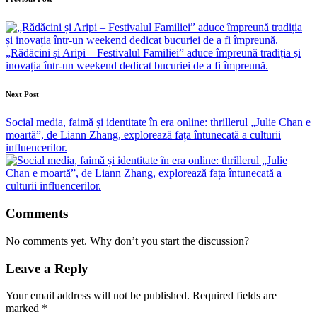
Post
navigation
„Rădăcini și Aripi – Festivalul Familiei” aduce împreună tradiția și
inovația într-un weekend dedicat bucuriei de a fi împreună.
Next Post
Social media, faimă și identitate în era online: thrillerul „Julie Chan e
moartă”, de Liann Zhang, explorează fața întunecată a culturii
influencerilor.
Comments
No comments yet. Why don’t you start the discussion?
Leave a Reply
Your email address will not be published.
Required fields are
marked
*