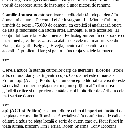
vor să descopere sursa de inspirație a unor pictori de renume.
Camille Jouneaux
este scriitoare și editorialistă independentă în
domeniul cultural. Pe contul ei de Instagram, La Minute Culture,
urmărit de peste 175.000 de oameni, ea explică și analizează opere
de artă și fenomene din istoria artei. Limbajul ei este accesibil, iar
conținutul foarte bine documentat. Pe Instagram sau în colaborare cu
mass-media, ea lucrează astăzi alături de cele mai mari muzee din
Franța, dar și din Belgia și Elveția, pentru a face cultura mai
accesibilă publicului larg și pentru a încuraja vizitele la muzee.
***
Corola
aduce în atenția cititorilor cărți de literatură, filosofie, istorie,
artă, cultură, dar și cărți pentru copii. Corola.net este o marcă a
Editurii ap! (ACT și Politon), cu un concept editorial care își dorește
să devină un reper pe piața de carte, un sprijin real în formarea
gândirii critice și un prieten de nădejde al iubitorilor de cărți din cele
mai variate domenii.
***
ap! (ACT și Politon)
este unul dintre cei mai importanți jucători de
pe piața de carte din România. Specializată în nonficțiune de calitate,
editura a adus pe piața locală o serie de autori care au făcut furori în
toată lumea, precum Tim Ferriss, Robin Sharma, Tony Robbins,