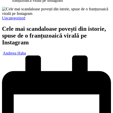
franțuzoaică virală pe Instagram
Posted
Uncategorized
in
Cele mai scandaloase povești din istorie,
spuse de o franțuzoaică virală pe
Instagram
Posted
Andreea Haba
by