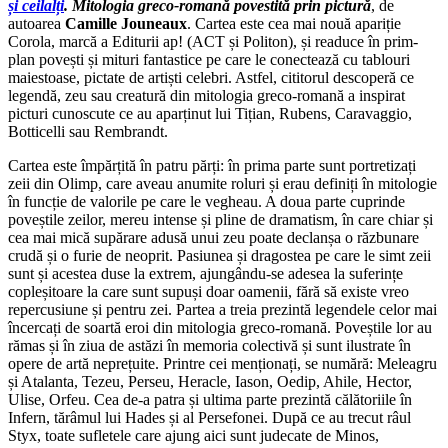
și ceilalți
. Mitologia greco-romană povestită prin pictură
, de
autoarea
Camille Jouneaux
. Cartea este cea mai nouă apariție
Corola, marcă a Editurii ap! (ACT și Politon), și readuce în prim-
plan povești și mituri fantastice pe care le conectează cu tablouri
maiestoase, pictate de artiști celebri. Astfel, cititorul descoperă ce
legendă, zeu sau creatură din mitologia greco-romană a inspirat
picturi cunoscute ce au aparținut lui Tițian, Rubens, Caravaggio,
Botticelli sau Rembrandt.
Cartea este împărțită în patru părți: în prima parte sunt portretizați
zeii din Olimp, care aveau anumite roluri și erau definiți în mitologie
în funcție de valorile pe care le vegheau. A doua parte cuprinde
poveștile zeilor, mereu intense și pline de dramatism, în care chiar și
cea mai mică supărare adusă unui zeu poate declanșa o răzbunare
crudă și o furie de neoprit. Pasiunea și dragostea pe care le simt zeii
sunt și acestea duse la extrem, ajungându-se adesea la suferințe
copleșitoare la care sunt supuși doar oamenii, fără să existe vreo
repercusiune și pentru zei. Partea a treia prezintă legendele celor mai
încercați de soartă eroi din mitologia greco-romană. Poveștile lor au
rămas și în ziua de astăzi în memoria colectivă și sunt ilustrate în
opere de artă neprețuite. Printre cei menționați, se numără: Meleagru
și Atalanta, Tezeu, Perseu, Heracle, Iason, Oedip, Ahile, Hector,
Ulise, Orfeu. Cea de-a patra și ultima parte prezintă călătoriile în
Infern, tărâmul lui Hades și al Persefonei. După ce au trecut râul
Styx, toate sufletele care ajung aici sunt judecate de Minos,