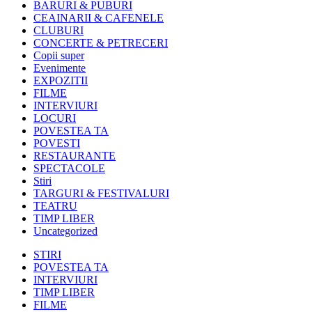
BARURI & PUBURI
CEAINARII & CAFENELE
CLUBURI
CONCERTE & PETRECERI
Copii super
Evenimente
EXPOZITII
FILME
INTERVIURI
LOCURI
POVESTEA TA
POVESTI
RESTAURANTE
SPECTACOLE
Stiri
TARGURI & FESTIVALURI
TEATRU
TIMP LIBER
Uncategorized
STIRI
POVESTEA TA
INTERVIURI
TIMP LIBER
FILME