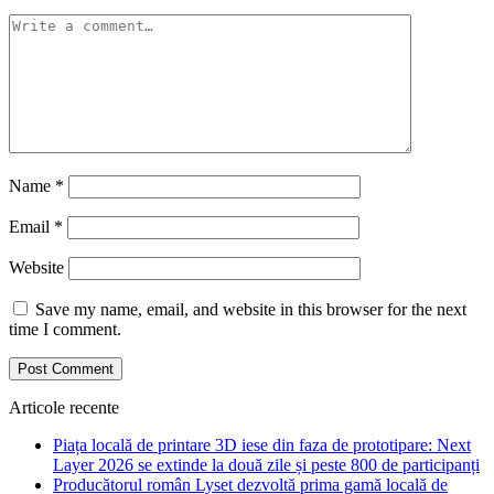
Name
*
Email
*
Website
Save my name, email, and website in this browser for the next
time I comment.
Articole recente
Piața locală de printare 3D iese din faza de prototipare: Next
Layer 2026 se extinde la două zile și peste 800 de participanți
Producătorul român Lyset dezvoltă prima gamă locală de