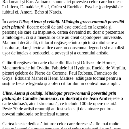
Radamant și Eac. Autoarea spune aici povestea celor care locuiesc
în Infern, Danaidele, Sisif, Orfeu și Euridice, Psyche (pedepsită de
iubitul ei, Amor), Echo și Narcis.
În cartea
Ulise, Atena și ceilalți. Mitologia greco-romană povestită
prin pictură
, fiecare operă de artă este corelată cu legenda și
personajele care au inspirat-o, cartea devenind nu doar o prezentare
a mitologiei, ci și a maeștrilor care au creat capodopere universale.
Mai mult decât atât, cititorul regăsește într-o pictură mitul care a
inspirat-o, dar și texte antice care au consemnat legenda și o analiză
ușor de înțeles a perioadei, a poveștii și a curentului artistic.
Cititorii regăsesc în carte citate din Iliada și Odiseea de Homer,
Metamorfozele lui Ovidiu, Fabulele lui Hyginus, Eneida de Virgiliu,
picturi celebre de Pierre de Cortone, Paul Rubens, Francisco de
Goya, Édouard Manet și Henri Matisse, adăugate tocmai pentru a
susține fiecare legendă și a oferi cititorului un context mai amplu.
Ulise, Atena și ceilalți. Mitologia greco-romană povestită prin
pictură,
de Camille Jouneaux, cu ilustrații de Jean André
,este o
carte stufoasă, atent structurată, ce include 100 de opere de artă.
Peste 70 de artiști renumiți au fost selectați de autoare pentru a
povesti mitologia pe înțelesul tuturor.
Cartea le este dedicată tuturor celor care doresc să afle mai multe
despre legendele greco-romane, dar și celor pasionați de artă, care