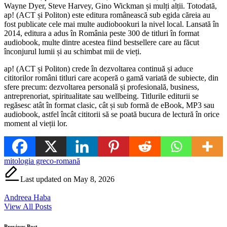
Wayne Dyer, Steve Harvey, Gino Wickman și mulți alții. Totodată,
ap! (ACT și Politon) este editura românească sub egida căreia au
fost publicate cele mai multe audiobookuri la nivel local. Lansată în
2014, editura a adus în România peste 300 de titluri în format
audiobook, multe dintre acestea fiind bestsellere care au făcut
înconjurul lumii și au schimbat mii de vieți.
ap! (ACT și Politon) crede în dezvoltarea continuă și aduce
cititorilor români titluri care acoperă o gamă variată de subiecte, din
sfere precum: dezvoltarea personală și profesională, business,
antreprenoriat, spiritualitate sau wellbeing. Titlurile editurii se
regăsesc atât în format clasic, cât și sub formă de eBook, MP3 sau
audiobook, astfel încât cititorii să se poată bucura de lectură în orice
moment al vieții lor.
Tags:
mitologia greco-romană
Last updated on May 8, 2026
Andreea Haba
View All Posts
Previous Post