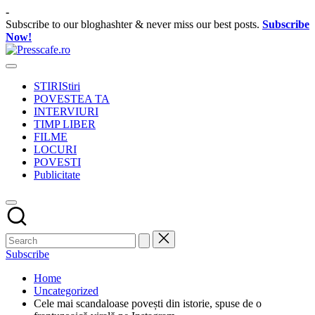
Skip
-
to
Subscribe to our bloghashter & never miss our best posts.
Subscribe
content
Now!
Presscafe.ro
Cafeneau
experientelor
STIRI
Stiri
urbane
POVESTEA TA
INTERVIURI
TIMP LIBER
FILME
LOCURI
POVESTI
Publicitate
Subscribe
Home
Uncategorized
Cele mai scandaloase povești din istorie, spuse de o