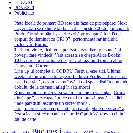
LOCURI
POVESTI
Publicitate
Piața locală de printare 3D iese din faza de prototipare: Next
Layer 2026 se extinde la două zile și peste 800 de participanți
Producătorul român Lyset dezvoltă prima gamă locală de
corpuri de iluminat cu CRI 97, performanță rar întâlnită
inclusiv în Europa
Thrillere virale, ficțiune japoneză, dezvoltare personală și
povești care vindecă. Vara aceasta se citește Alice Books!
10 lucruri surprinzătoare despre Colhoz, noul roman al lui
Emmanuel Carrère
Line-up-ul complet al CODRU Festival este aici. Ultimul
weekend din vară se trăiește în Pădurea Verde, la Timișoara!
Lecții de viață, despre ce au învățat doi specialiști în domeniul
doliului de la oamenii aflați în fața morții
Romanul pe care vei vrea să-l iei cu tine în vacanță: „Crima
din Capri”, o escapadă în cea mai frumoasă insulă a Italiei,
unde paradisul ascunde un secret mortal.
Un „rollercoaster emoționant”, romanul „Stare de visare” a
fost selectat și recomandat chiar de Oprah Winfrey la clubul
său de carte
Bucuresti
carti
arta
act si politon
cafea
canto
ceai
Cluj-Napoca