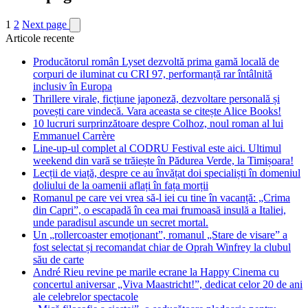
1
2
Next page
Articole recente
Producătorul român Lyset dezvoltă prima gamă locală de
corpuri de iluminat cu CRI 97, performanță rar întâlnită
inclusiv în Europa
Thrillere virale, ficțiune japoneză, dezvoltare personală și
povești care vindecă. Vara aceasta se citește Alice Books!
10 lucruri surprinzătoare despre Colhoz, noul roman al lui
Emmanuel Carrère
Line-up-ul complet al CODRU Festival este aici. Ultimul
weekend din vară se trăiește în Pădurea Verde, la Timișoara!
Lecții de viață, despre ce au învățat doi specialiști în domeniul
doliului de la oamenii aflați în fața morții
Romanul pe care vei vrea să-l iei cu tine în vacanță: „Crima
din Capri”, o escapadă în cea mai frumoasă insulă a Italiei,
unde paradisul ascunde un secret mortal.
Un „rollercoaster emoționant”, romanul „Stare de visare” a
fost selectat și recomandat chiar de Oprah Winfrey la clubul
său de carte
André Rieu revine pe marile ecrane la Happy Cinema cu
concertul aniversar „Viva Maastricht!”, dedicat celor 20 de ani
ale celebrelor spectacole