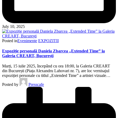
July 10, 2025
Posted in
Evenimente
EXPOZITII
Expoziție personală Daniela Zbarcea „Extended Time” la
Galeria CREART, București
Marți, 15 iulie 2025, începând cu ora 18:00, la Galeria CREART
din București (Piața Alexandru Lahovari nr. 7), are loc vernisajul
expoziției personale cu titlul „Extended Time” a artistei vizuale…
Posted by
Presscafe