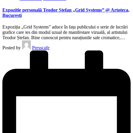
Expoziție personală Teodor Ștefan „Grid Systems” @ Artoteca,
București
Expoziția „Grid Systems” aduce în fața publicului o serie de lucrări
grafice care ies din modul uzual de manifestare vizuală, al artistului
Teodor Ștefan. Bine cunoscut pentru narațiunile sale cromatice,…
Posted by
Presscafe