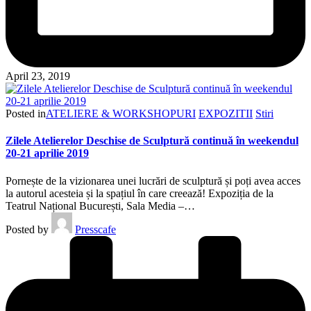
April 23, 2019
Posted in
ATELIERE & WORKSHOPURI
EXPOZITII
Stiri
Zilele Atelierelor Deschise de Sculptură continuă în weekendul
20-21 aprilie 2019
Pornește de la vizionarea unei lucrări de sculptură și poți avea acces
la autorul acesteia și la spațiul în care creează! Expoziția de la
Teatrul Național București, Sala Media –…
Posted by
Presscafe