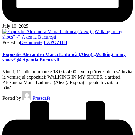
July 10, 2025
Posted in
Evenimente
EXPOZITII
Expoziție Alexandra Maria Lăduncă (Alexi) „Walking in my
shoes” @ Agenția București
Vineri, 11 iulie, între orele 18:00-24:00, avem plăcerea de a vă invita
la vernisajul expoziției: WALKING IN MY SHOES, a artistei
Alexandra Maria Lăduncă (Alexi). Expoziția poate fi vizitată
până…
Posted by
Presscafe