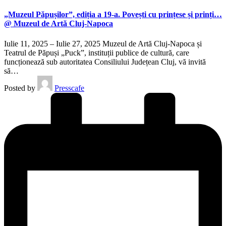
„Muzeul Păpușilor”, ediția a 19-a. Povești cu prințese și prinți…
@ Muzeul de Artă Cluj-Napoca
Iulie 11, 2025 – Iulie 27, 2025 Muzeul de Artă Cluj-Napoca și
Teatrul de Păpuși „Puck”, instituții publice de cultură, care
funcționează sub autoritatea Consiliului Județean Cluj, vă invită
să…
Posted by
Presscafe