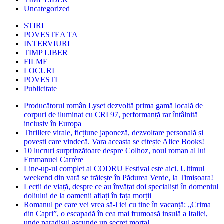
Uncategorized
STIRI
POVESTEA TA
INTERVIURI
TIMP LIBER
FILME
LOCURI
POVESTI
Publicitate
Producătorul român Lyset dezvoltă prima gamă locală de
corpuri de iluminat cu CRI 97, performanță rar întâlnită
inclusiv în Europa
Thrillere virale, ficțiune japoneză, dezvoltare personală și
povești care vindecă. Vara aceasta se citește Alice Books!
10 lucruri surprinzătoare despre Colhoz, noul roman al lui
Emmanuel Carrère
Line-up-ul complet al CODRU Festival este aici. Ultimul
weekend din vară se trăiește în Pădurea Verde, la Timișoara!
Lecții de viață, despre ce au învățat doi specialiști în domeniul
doliului de la oamenii aflați în fața morții
Romanul pe care vei vrea să-l iei cu tine în vacanță: „Crima
din Capri”, o escapadă în cea mai frumoasă insulă a Italiei,
unde paradisul ascunde un secret mortal.