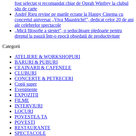
fost selectat și recomandat chiar de Oprah Winfrey la clubul
său de carte
André Rieu revine pe marile ecrane la Happy Cinema cu
concertul aniversar „Viva Maastricht!”, dedicat celor 20 de ani
ale celebrelor spectacole
„Mică filosofie a siestei”, o seducătoare pledoarie pentru
dreptul la pauză într-o epocă obsedată de productivitate
Categorii
ATELIERE & WORKSHOPURI
BARURI & PUBURI
CEAINARII & CAFENELE
CLUBURI
CONCERTE & PETRECERI
Copii super
Evenimente
EXPOZITII
FILME
INTERVIURI
LOCURI
POVESTEA TA
POVESTI
RESTAURANTE
SPECTACOLE