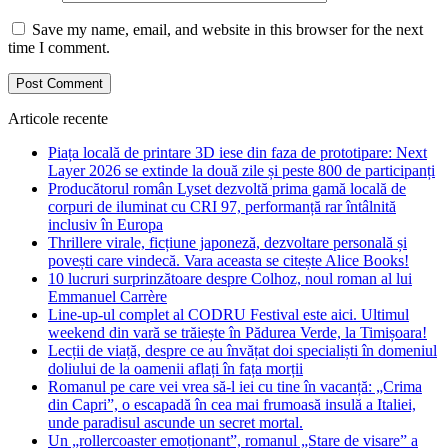
Save my name, email, and website in this browser for the next
time I comment.
Articole recente
Piața locală de printare 3D iese din faza de prototipare: Next
Layer 2026 se extinde la două zile și peste 800 de participanți
Producătorul român Lyset dezvoltă prima gamă locală de
corpuri de iluminat cu CRI 97, performanță rar întâlnită
inclusiv în Europa
Thrillere virale, ficțiune japoneză, dezvoltare personală și
povești care vindecă. Vara aceasta se citește Alice Books!
10 lucruri surprinzătoare despre Colhoz, noul roman al lui
Emmanuel Carrère
Line-up-ul complet al CODRU Festival este aici. Ultimul
weekend din vară se trăiește în Pădurea Verde, la Timișoara!
Lecții de viață, despre ce au învățat doi specialiști în domeniul
doliului de la oamenii aflați în fața morții
Romanul pe care vei vrea să-l iei cu tine în vacanță: „Crima
din Capri”, o escapadă în cea mai frumoasă insulă a Italiei,
unde paradisul ascunde un secret mortal.
Un „rollercoaster emoționant”, romanul „Stare de visare” a