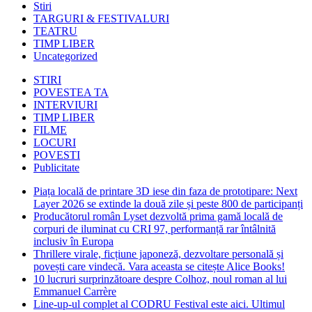
Stiri
TARGURI & FESTIVALURI
TEATRU
TIMP LIBER
Uncategorized
STIRI
POVESTEA TA
INTERVIURI
TIMP LIBER
FILME
LOCURI
POVESTI
Publicitate
Piața locală de printare 3D iese din faza de prototipare: Next
Layer 2026 se extinde la două zile și peste 800 de participanți
Producătorul român Lyset dezvoltă prima gamă locală de
corpuri de iluminat cu CRI 97, performanță rar întâlnită
inclusiv în Europa
Thrillere virale, ficțiune japoneză, dezvoltare personală și
povești care vindecă. Vara aceasta se citește Alice Books!
10 lucruri surprinzătoare despre Colhoz, noul roman al lui
Emmanuel Carrère
Line-up-ul complet al CODRU Festival este aici. Ultimul