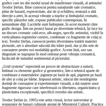
grafice care ies din modul uzual de manifestare vizuală, al artistului
Teodor Ștefan. Bine cunoscut pentru narațiunile sale cromatice,
pline de hazard, expresivitate, dar de și echilibru, testează o altă
direcție a artei, în aceeași vibrație a tușelor și limbajului cromatic,
specific pânzelor sale, expuse publicului contemporan, în
nenumărate dăți. Lucrările sunt îndreptate, în acest moment către
grafic design. Într-un proiect bazat pe diversitate tehnică, își face loc
un discurs cromatic cald-rece, alb-negru, specific artistului, vizibil în
verticalitatea registrelor cursive, combinate cu fragmente de colaj și
text. Teodor Ștefan, cunoscut pentru diversitatea tratării materiei
picturale, are o abordare născută din trăire pură, dar și din sete de
cunoaștere pentru noi modalități grafice. Aceste linii, axe sau
diagonale se suprapun în mod ordonat peste vibrația cromatică,
încărcată de tumultul sentimental al pictorului.
„Grid systems” reprezintă un proces de abstractizare a naturii,
îmbinat cu elemente grafice și geometrice, într-o tehnică aparte de
combinare a materialelor: pigment pe bază de apă, pigment pe bază
de ulei și colaj pe hârtie. Impusul artistic, născut din nemărginita
dorință de cunoaștere și experimentare vizuală, a dat naștere unor
fragmente riguroase care interferează cu libertatea, organicitatea și
plasticitatea excepțională, specifică crezului său artistic.
Teodor Ștefan (n. 1995) este artist vizual, lector universitar și
restaurator de bunuri culturale atestat de Ministerul Culturii. Practica