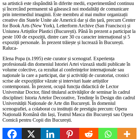
sa artistică este răspândită în diferite medii, experimentând continuu
și încercând permanent să găsească noi modalități de comunicare
prin intermediul imaginii. Este membru al mai multor organizații
creative din Statele Unite ale Americii dar și din țară, precum Center
for Book Arts (New York), Letterform Archive (San Francisco) și
Uniunea Artiștilor Plastici (București). Până în prezent a participat la
peste 100 de expoziții, dintre care 30 cu caracter internațional și 5
expoziții personale. În prezent trăiește și lucrează în București.
Raluca-
Elena Popa (n.1995) este curator și scenograf. Experiența
profesională din domeniul Istoriei Artei vizează studii publicate în
volume colective, ca rezultat al conferinţelor internaţionale sau
naţionale la care a participat, dar și activități de curatoriat, cronici
scrise ale expozițiilor văzute și interviuri luate artiștilor
contemporani. În prezent, ocupă funcția didactică de Lector
Universitar Doctor, fiind titularul activităţilor de seminar în cadrul
disciplinei: Istoria Artelor Decorative, Tendințe în Design din cadrul
Universității Naționale de Arte din București. În domeniul
scenografiei, a colaborat cu instituții de prestigiu precum: Opera
Națională Română din Iași, Teatrul Masca din București sau Opera
Comică pentru Copii din București.