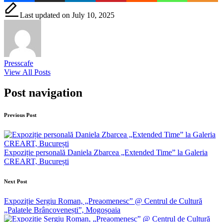
Last updated on July 10, 2025
Presscafe
View All Posts
Post navigation
Previous Post
Expoziție personală Daniela Zbarcea „Extended Time” la Galeria
CREART, București
Next Post
Expoziție Sergiu Roman, „Preaomenesc” @ Centrul de Cultură
„Palatele Brâncovenești”, Mogoșoaia