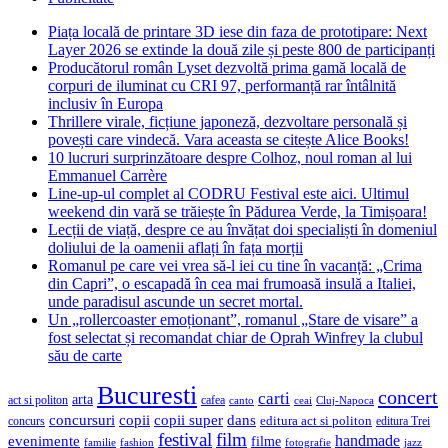
Piața locală de printare 3D iese din faza de prototipare: Next
Layer 2026 se extinde la două zile și peste 800 de participanți
Producătorul român Lyset dezvoltă prima gamă locală de
corpuri de iluminat cu CRI 97, performanță rar întâlnită
inclusiv în Europa
Thrillere virale, ficțiune japoneză, dezvoltare personală și
povești care vindecă. Vara aceasta se citește Alice Books!
10 lucruri surprinzătoare despre Colhoz, noul roman al lui
Emmanuel Carrère
Line-up-ul complet al CODRU Festival este aici. Ultimul
weekend din vară se trăiește în Pădurea Verde, la Timișoara!
Lecții de viață, despre ce au învățat doi specialiști în domeniul
doliului de la oamenii aflați în fața morții
Romanul pe care vei vrea să-l iei cu tine în vacanță: „Crima
din Capri”, o escapadă în cea mai frumoasă insulă a Italiei,
unde paradisul ascunde un secret mortal.
Un „rollercoaster emoționant”, romanul „Stare de visare” a
fost selectat și recomandat chiar de Oprah Winfrey la clubul
său de carte
Bucuresti
concert
carti
arta
act si politon
cafea
canto
ceai
Cluj-Napoca
concursuri
copii
copii super
dans
concurs
editura act si politon
editura Trei
festival
film
evenimente
handmade
filme
familie
fashion
fotografie
jazz