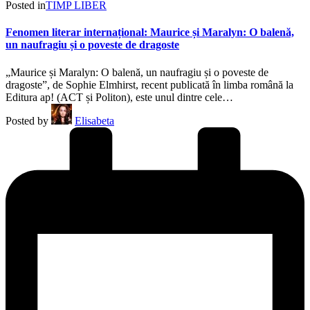
Posted in
TIMP LIBER
Fenomen literar internațional: Maurice și Maralyn: O balenă,
un naufragiu și o poveste de dragoste
„Maurice și Maralyn: O balenă, un naufragiu și o poveste de
dragoste”, de Sophie Elmhirst, recent publicată în limba română la
Editura ap! (ACT și Politon), este unul dintre cele…
Posted by
Elisabeta