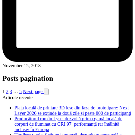
November 15, 2018
Posts pagination
1
2
3
…
5
Next page
Articole recente
Piața locală de printare 3D iese din faza de prototipare: Next
Layer 2026 se extinde la două zile și peste 800 de participanți
Producătorul român Lyset dezvoltă prima gamă locală de
corpuri de iluminat cu CRI 97, performanță rar întâlnită
inclusiv în Europa
Thrillere virale, ficțiune japoneză, dezvoltare personală și