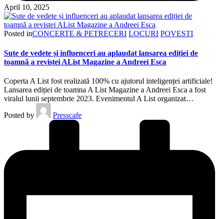
April 10, 2025
Posted in
CONCERTE & PETRECERI
LOCURI
POVESTI
Sute de vedete și influenceri au aplaudat lansarea ediției de
toamnă a revistei AList Magazine a Andreei Esca
Coperta A List fost realizată 100% cu ajutorul inteligenței artificiale!
Lansarea ediției de toamna A List Magazine a Andreei Esca a fost
viralul lunii septembrie 2023. Evenimentul A List organizat…
Posted by
Presscafe