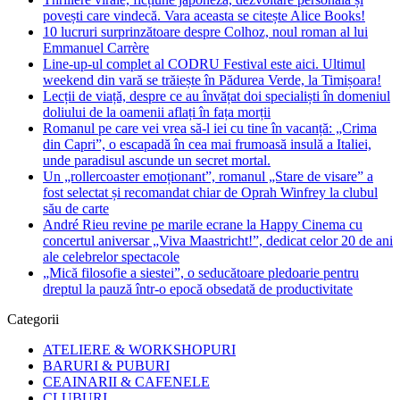
povești care vindecă. Vara aceasta se citește Alice Books!
10 lucruri surprinzătoare despre Colhoz, noul roman al lui
Emmanuel Carrère
Line-up-ul complet al CODRU Festival este aici. Ultimul
weekend din vară se trăiește în Pădurea Verde, la Timișoara!
Lecții de viață, despre ce au învățat doi specialiști în domeniul
doliului de la oamenii aflați în fața morții
Romanul pe care vei vrea să-l iei cu tine în vacanță: „Crima
din Capri”, o escapadă în cea mai frumoasă insulă a Italiei,
unde paradisul ascunde un secret mortal.
Un „rollercoaster emoționant”, romanul „Stare de visare” a
fost selectat și recomandat chiar de Oprah Winfrey la clubul
său de carte
André Rieu revine pe marile ecrane la Happy Cinema cu
concertul aniversar „Viva Maastricht!”, dedicat celor 20 de ani
ale celebrelor spectacole
„Mică filosofie a siestei”, o seducătoare pledoarie pentru
dreptul la pauză într-o epocă obsedată de productivitate
Categorii
ATELIERE & WORKSHOPURI
BARURI & PUBURI
CEAINARII & CAFENELE
CLUBURI