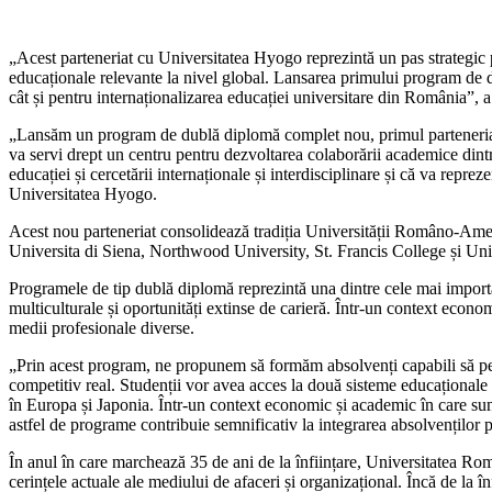
„Acest parteneriat cu Universitatea Hyogo reprezintă un pas strategic
educaționale relevante la nivel global. Lansarea primului program de 
cât și pentru internaționalizarea educației universitare din România”,
„Lansăm un program de dublă diplomă complet nou, primul parteneriat d
va servi drept un centru pentru dezvoltarea colaborării academice din
educației și cercetării internaționale și interdisciplinare și că va re
Universitatea Hyogo.
Acest nou parteneriat consolidează tradiția Universității Româno-Amer
Universita di Siena, Northwood University, St. Francis College și Uni
Programele de tip dublă diplomă reprezintă una dintre cele mai importan
multiculturale și oportunități extinse de carieră. Într-un context econo
medii profesionale diverse.
„Prin acest program, ne propunem să formăm absolvenți capabili să perfor
competitiv real. Studenții vor avea acces la două sisteme educaționale 
în Europa și Japonia. Într-un context economic și academic în care sunt 
astfel de programe contribuie semnificativ la integrarea absolvenților 
În anul în care marchează 35 de ani de la înființare, Universitatea R
cerințele actuale ale mediului de afaceri și organizațional. Încă de la 