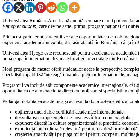
Universitatea Româno-Americană anunță semnarea unui parteneriat ac
Entrepreneurship
, care devine astfel primul program național cu dubl
Prin acest parteneriat, studenții vor avea oportunitatea de a obține 
experiență academică integrată, desfășurată atât în România, cât și în 
Universitatea Hyogo este recunoscută pentru excelența sa academică î
nouă etapă în internaționalizarea educației universitare din România și
Noul program de master oferă studenților acces la perspective compleme
specialiști capabili să înțeleagă dinamica piețelor internaționale, ma
Programul va include atât componente academice internaționale, cât și a
oportunitatea de a interacționa direct cu profesori și specialiști intern
Pe lângă mobilitatea academică și accesul la două sisteme educațional
obținerea unei duble certificări academice internaționale;
dezvoltarea competențelor de business într-un context global;
expunere directă la cultura organizațională și practicile econom
experiență interculturală relevantă pentru o carieră profesională 
creșterea atractivității pe piața muncii pentru companii multinațio