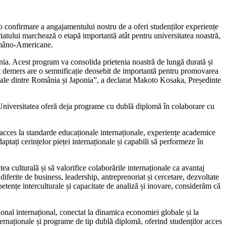
 confirmare a angajamentului nostru de a oferi studenților experiențe
tului marchează o etapă importantă atât pentru universitatea noastră,
Româno-Americane.
nia. Acest program va consolida prietenia noastră de lungă durată și
st demers are o semnificație deosebit de importantă pentru promovarea
lturale dintre România și Japonia”, a declarat Makoto Kosaka, Președinte
Universitatea oferă deja programe cu dublă diplomă în colaborare cu
r acces la standarde educaționale internaționale, experiențe academice
ptați cerințelor pieței internaționale și capabili să performeze în
ea culturală și să valorifice colaborările internaționale ca avantaj
ferite de business, leadership, antreprenoriat și cercetare, dezvoltate
etențe interculturale și capacitate de analiză și inovare, considerăm că
nal internațional, conectat la dinamica economiei globale și la
nternaționale și programe de tip dublă diplomă, oferind studenților acces