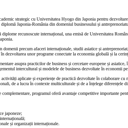
ademic strategic cu Universitatea Hyogo din Japonia pentru dezvoltar
ă diplomă Japonia-România din domeniul businessului și antreprenoriatu
două diplome recunoscute internațional, una emisă de Universitatea Rom
Japonia.
n domenii precum afaceri internaționale, studii asiatice și antreprenor
 în dezvoltarea unor programe conectate la economia globală și la cerinț
ntare asupra practicilor de business și cercetare europene și asiatice, 
nagementul intercultural și modelele de business dezvoltate în economii 
ctivități aplicate și experiențe de practică dezvoltate în colaborare cu 
aționali, de a lucra în contexte multiculturale și de a înțelege diferențel
e complementare, programul oferă avantaje competitive importante pentru
ice japoneze;
internațională;
nale și organizații internaționale.