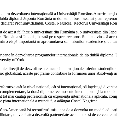
 pentru dezvoltarea internațională a Universității Româno-Americane și o
dublă diplomă Japonia-România în domeniul businessului și antreprenoria
 a declarat Prof.univ.dr.habil. Costel Negricea, Rectorul Universității 
e acest fel între o universitate din România și o universitate din Japo
tre România și Japonia, bazată pe respect reciproc. Sunt convins că ace
prezenta o etapă importantă în aprofundarea schimburilor academice și cu
icane în dezvoltarea programelor internaționale de tip dublă diplomă. 
versity of York.
te direcții de dezvoltare a educației internaționale, oferind studențilo
mic globalizat, aceste programe contribuie la formarea unor absolvenți ada
meze atât la nivel național, cât și internațional, să înțeleagă diversitat
complementare, la două diplome recunoscute internațional și la modele di
tot mai căutați profesioniști cu experiență internațională aplicată, comp
pe piața internațională a muncii.”, a adăugat Costel Negricea.
omâno-Americană își reconfirmă misiunea de a dezvolta un model educațio
înființare, universitatea dezvoltă parteneriate academice și de cercetare i