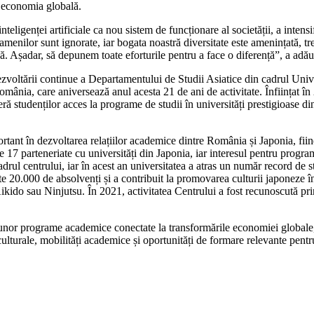
u economia globală.
teligenței artificiale ca nou sistem de funcționare al societății, a intensi
le oamenilor sunt ignorate, iar bogata noastră diversitate este amenințată,
. Așadar, să depunem toate eforturile pentru a face o diferență”, a ad
voltării continue a Departamentului de Studii Asiatice din cadrul Univer
ia, care aniversează anul acesta 21 de ani de activitate. Înființat în
ră studenților acces la programe de studii în universități prestigioase di
nt în dezvoltarea relațiilor academice dintre România și Japonia, fiind
7 parteneriate cu universități din Japonia, iar interesul pentru program
adrul centrului, iar în acest an universitatea a atras un număr record d
e 20.000 de absolvenți și a contribuit la promovarea culturii japoneze î
ido sau Ninjutsu. În 2021, activitatea Centrului a fost recunoscută pri
ea unor programe academice conectate la transformările economiei globa
culturale, mobilități academice și oportunități de formare relevante pentr