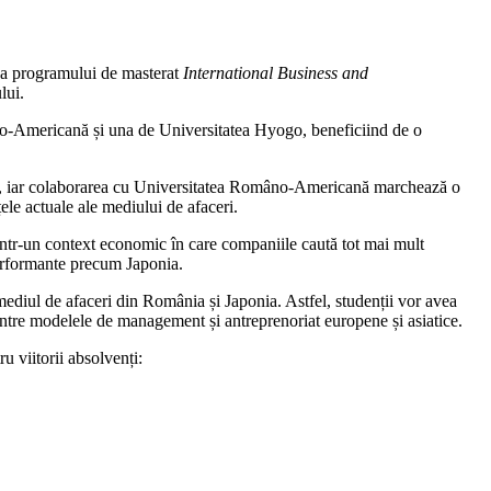
ea programului de masterat
International Business and
lui.
âno-Americană și una de Universitatea Hyogo, beneficiind de o
iat, iar colaborarea cu Universitatea Româno-Americană marchează o
ele actuale ale mediului de afaceri.
într-un context economic în care companiile caută tot mai mult
performante precum Japonia.
mediul de afaceri din România și Japonia. Astfel, studenții vor avea
e dintre modelele de management și antreprenoriat europene și asiatice.
 viitorii absolvenți: