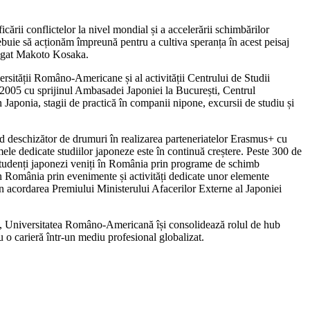
ficării conflictelor la nivel mondial și a accelerării schimbărilor
 trebuie să acționăm împreună pentru a cultiva speranța în acest peisaj
ăugat Makoto Kosaka.
sității Româno-Americane și al activității Centrului de Studii
 2005 cu sprijinul Ambasadei Japoniei la București, Centrul
n Japonia, stagii de practică în companii nipone, excursii de studiu și
 deschizător de drumuri în realizarea parteneriatelor Erasmus+ cu
ele dedicate studiilor japoneze este în continuă creștere. Peste 300 de
e studenți japonezi veniți în România prin programe de schimb
n România prin evenimente și activități dedicate unor elemente
n acordarea Premiului Ministerului Afacerilor Externe al Japoniei
le, Universitatea Româno-Americană își consolidează rolul de hub
u o carieră într-un mediu profesional globalizat.