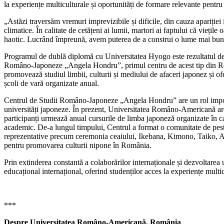
la experiențe multiculturale și oportunități de formare relevante pentr
„Astăzi traversăm vremuri imprevizibile și dificile, din cauza apariției in
climatice. În calitate de cetățeni ai lumii, martori ai faptului că vieți
haotic. Lucrând împreună, avem puterea de a construi o lume mai bună
Programul de dublă diplomă cu Universitatea Hyogo este rezultatul dez
Româno-Japoneze „Angela Hondru”, primul centru de acest tip din Român
promovează studiul limbii, culturii și mediului de afaceri japonez și ofe
școli de vară organizate anual.
Centrul de Studii Româno-Japoneze „Angela Hondru” are un rol importa
universități japoneze. În prezent, Universitatea Româno-Americană are 1
participanți urmează anual cursurile de limba japoneză organizate în c
academic. De-a lungul timpului, Centrul a format o comunitate de pest
reprezentative precum ceremonia ceaiului, Ikebana, Kimono, Taiko, Aik
pentru promovarea culturii nipone în România.
Prin extinderea constantă a colaborărilor internaționale și dezvoltar
educațional internațional, oferind studenților acces la experiențe multi
***
Despre Universitatea Româno-Americană, România