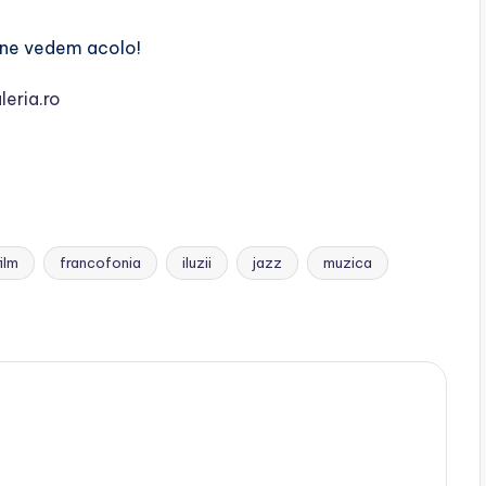
a ne vedem acolo!
eria.ro
film
francofonia
iluzii
jazz
muzica