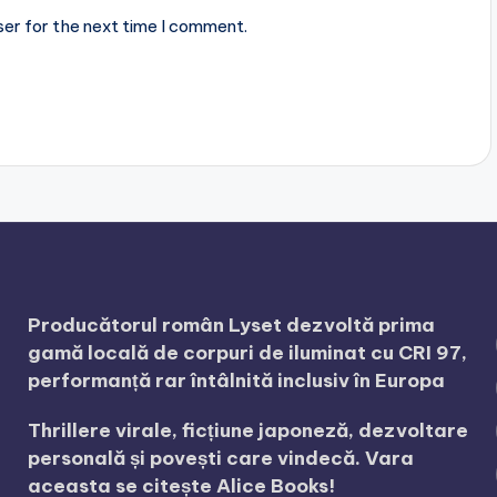
ser for the next time I comment.
Producătorul român Lyset dezvoltă prima
gamă locală de corpuri de iluminat cu CRI 97,
performanță rar întâlnită inclusiv în Europa
Thrillere virale, ficțiune japoneză, dezvoltare
personală și povești care vindecă. Vara
aceasta se citește Alice Books!