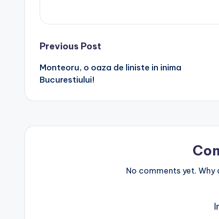
Post
Previous Post
Monteoru, o oaza de liniste in inima
navigation
Bucurestiului!
Co
No comments yet. Why do
I