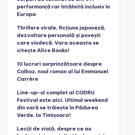
performanță rar întâlnită inclusiv în
Europa
Thrillere virale, ficțiune japoneză,
dezvoltare personală și povești
care vindecă. Vara aceasta se
citește Alice Books!
10 lucruri surprinzătoare despre
Colhoz, noul roman al lui Emmanuel
Carrère
Line-up-ul complet al CODRU
Festival este aici. Ultimul weekend
din vară se trăiește în Pădurea
Verde, la Timișoara!
Lecții de viață, despre ce au