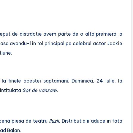
eput de distractie avem parte de o alta premiera, a
casa avandu-l in rol principal pe celebrul actor Jackie
tiune.
a finele acestei saptamani. Duminica, 24 iulie, la
intitulata
Sot de vanzare.
scena piesa de teatru
Iluzii.
Distributia ii aduce in fata
lad Balan.