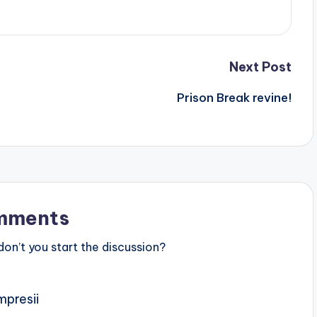
Next Post
Prison Break revine!
mments
n’t you start the discussion?
mpresii