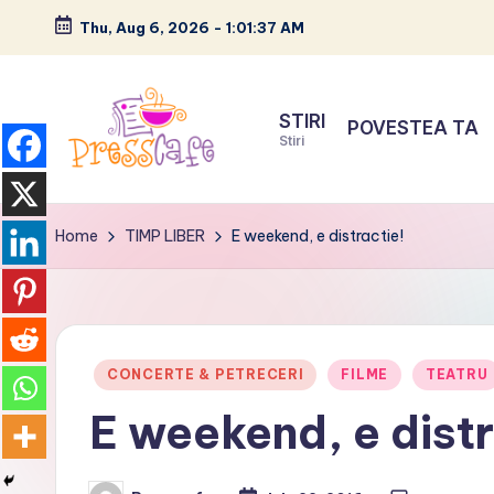
Thu, Aug 6, 2026
-
1:01:38 AM
Skip
to
STIRI
POVESTEA TA
content
Stiri
P
Cafeneau
r
experientelor
Home
TIMP LIBER
E weekend, e distractie!
urbane
e
s
s
Posted
CONCERTE & PETRECERI
FILME
TEATRU
in
E weekend, e distr
c
a