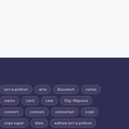
act si politon
arta
Bucuresti
cafea
canto
carti
ceai
Cluj-Napoca
concert
concurs
concursuri
copii
copii super
dans
editura act si politon