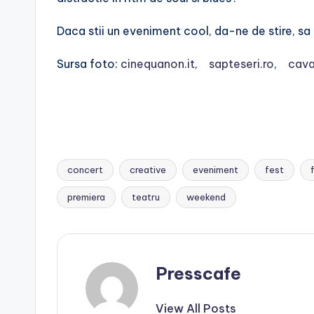
Daca stii un eveniment cool, da-ne de stire, s
Sursa foto:
cinequanon.it
,
sapteseri.ro
,
caval
concert
creative
eveniment
fest
Tags:
premiera
teatru
weekend
Presscafe
View All Posts