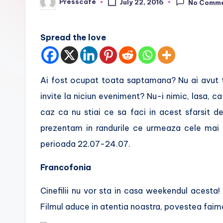
Presscafe
July 22, 2016
No Comm
Posted
f
by
e
Spread the love
.
r
Ai fost ocupat toata saptamana? Nu ai avut ti
o
invite la niciun eveniment? Nu-i nimic, lasa, ca 
caz ca nu stiai ce sa faci in acest sfarsit d
prezentam in randurile ce urmeaza cele mai 
perioada 22.07-24.07.
Francofonia
Cinefilii nu vor sta in casa weekendul acesta! V
Filmul aduce in atentia noastra, povestea faim