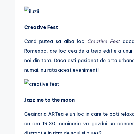
Creative Fest
Cand putea sa aiba loc
Creative Fest
daca 
Romexpo, are loc cea de a treia editie a unui fe
noi din tara. Daca esti pasionat de arta urbana
numai, nu rata acest eveniment!
Jazz me to the moon
Ceainaria ARTea e un loc in care te poti relaxa
cu ora 19:30, ceainaria va gazdui un concer
distractie in ritm de soul si blues?