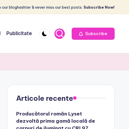
 our bloghashter & never miss our best posts.
Subscribe Now!
I
Publicitate
Subscribe
Articole recente
Producătorul român Lyset
dezvoltă prima gamă locală de
corpuri de iluminat cu CRI 97,