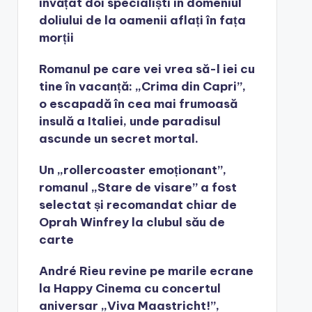
învățat doi specialiști în domeniul
doliului de la oamenii aflați în fața
morții
Romanul pe care vei vrea să-l iei cu
tine în vacanță: „Crima din Capri”,
o escapadă în cea mai frumoasă
insulă a Italiei, unde paradisul
ascunde un secret mortal.
Un „rollercoaster emoționant”,
romanul „Stare de visare” a fost
selectat și recomandat chiar de
Oprah Winfrey la clubul său de
carte
André Rieu revine pe marile ecrane
la Happy Cinema cu concertul
aniversar „Viva Maastricht!”,