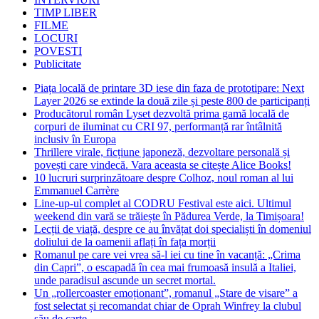
TIMP LIBER
FILME
LOCURI
POVESTI
Publicitate
Piața locală de printare 3D iese din faza de prototipare: Next
Layer 2026 se extinde la două zile și peste 800 de participanți
Producătorul român Lyset dezvoltă prima gamă locală de
corpuri de iluminat cu CRI 97, performanță rar întâlnită
inclusiv în Europa
Thrillere virale, ficțiune japoneză, dezvoltare personală și
povești care vindecă. Vara aceasta se citește Alice Books!
10 lucruri surprinzătoare despre Colhoz, noul roman al lui
Emmanuel Carrère
Line-up-ul complet al CODRU Festival este aici. Ultimul
weekend din vară se trăiește în Pădurea Verde, la Timișoara!
Lecții de viață, despre ce au învățat doi specialiști în domeniul
doliului de la oamenii aflați în fața morții
Romanul pe care vei vrea să-l iei cu tine în vacanță: „Crima
din Capri”, o escapadă în cea mai frumoasă insulă a Italiei,
unde paradisul ascunde un secret mortal.
Un „rollercoaster emoționant”, romanul „Stare de visare” a
fost selectat și recomandat chiar de Oprah Winfrey la clubul
său de carte