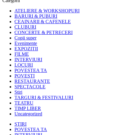
Categorii
ATELIERE & WORKSHOPURI
BARURI & PUBURI
CEAINARII & CAFENELE
CLUBURI
CONCERTE & PETRECERI
Copii super
Evenimente
EXPOZITII
FILME
INTERVIURI
LOCURI
POVESTEA TA
POVESTI
RESTAURANTE
SPECTACOLE
Stiri
TARGURI & FESTIVALURI
TEATRU
TIMP LIBER
Uncategorized
STIRI
POVESTEA TA
INTERVIURI