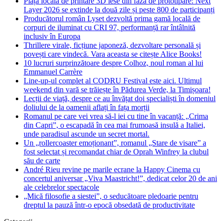
Piața locală de printare 3D iese din faza de prototipare: Next
Layer 2026 se extinde la două zile și peste 800 de participanți
Producătorul român Lyset dezvoltă prima gamă locală de
corpuri de iluminat cu CRI 97, performanță rar întâlnită
inclusiv în Europa
Thrillere virale, ficțiune japoneză, dezvoltare personală și
povești care vindecă. Vara aceasta se citește Alice Books!
10 lucruri surprinzătoare despre Colhoz, noul roman al lui
Emmanuel Carrère
Line-up-ul complet al CODRU Festival este aici. Ultimul
weekend din vară se trăiește în Pădurea Verde, la Timișoara!
Lecții de viață, despre ce au învățat doi specialiști în domeniul
doliului de la oamenii aflați în fața morții
Romanul pe care vei vrea să-l iei cu tine în vacanță: „Crima
din Capri”, o escapadă în cea mai frumoasă insulă a Italiei,
unde paradisul ascunde un secret mortal.
Un „rollercoaster emoționant”, romanul „Stare de visare” a
fost selectat și recomandat chiar de Oprah Winfrey la clubul
său de carte
André Rieu revine pe marile ecrane la Happy Cinema cu
concertul aniversar „Viva Maastricht!”, dedicat celor 20 de ani
ale celebrelor spectacole
„Mică filosofie a siestei”, o seducătoare pledoarie pentru
dreptul la pauză într-o epocă obsedată de productivitate