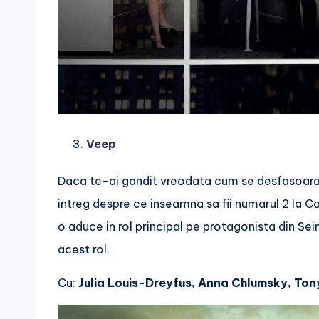
Veep
Daca te-ai gandit vreodata cum se desfasoara vi
intreg despre ce inseamna sa fii numarul 2 la Ca
o aduce in rol principal pe protagonista din Sei
acest rol.
Cu:
Julia Louis-Dreyfus,
A
nna Chlumsky, Tony