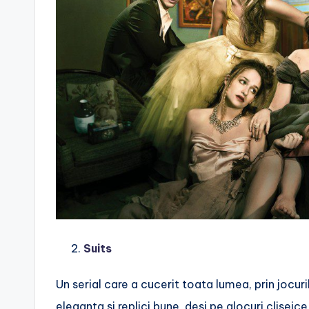
Suits
Un serial care a cucerit toata lumea, prin jocurile
eleganta si replici bune, desi pe alocuri cliseic