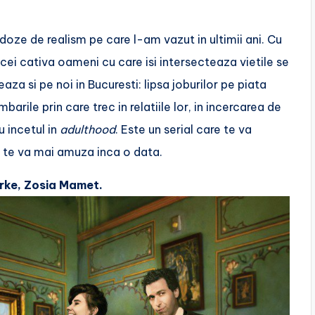
doze de realism pe care l-am vazut in ultimii ani. Cu
i cei cativa oameni cu care isi intersecteaza vietile se
a si pe noi in Bucuresti: lipsa joburilor pe piata
arile prin care trec in relatiile lor, in incercarea de
u incetul in
adulthood
. Este un serial care te va
i te va mai amuza inca o data.
irke, Zosia Mamet.