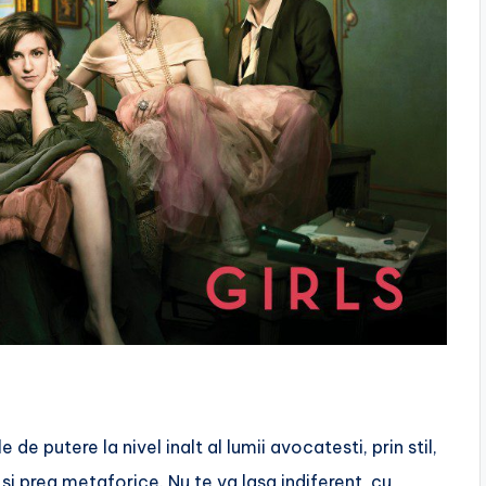
 de putere la nivel inalt al lumii avocatesti, prin stil,
e si prea metaforice. Nu te va lasa indiferent, cu