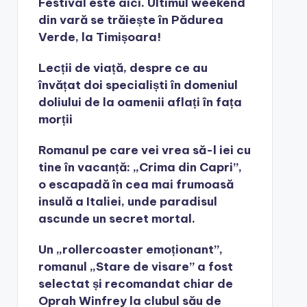
Festival este aici. Ultimul weekend
din vară se trăiește în Pădurea
Verde, la Timișoara!
Lecții de viață, despre ce au
învățat doi specialiști în domeniul
doliului de la oamenii aflați în fața
morții
Romanul pe care vei vrea să-l iei cu
tine în vacanță: „Crima din Capri”,
o escapadă în cea mai frumoasă
insulă a Italiei, unde paradisul
ascunde un secret mortal.
Un „rollercoaster emoționant”,
romanul „Stare de visare” a fost
selectat și recomandat chiar de
Oprah Winfrey la clubul său de