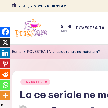
Fri, Aug 7, 2026
-
10:18:41 AM
Skip
to
STIRI
POVESTEA TA
content
Stiri
P
Cafeneau
r
experientelor
Home
POVESTEA TA
La ce seriale ne mai uitam?
urbane
e
s
s
Posted
POVESTEA TA
in
La ce seriale ne m
c
a