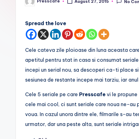
Presscafe
August 27, 2015
No Co
Posted
f
by
e
Spread the love
.
r
Cele cateva zile ploioase din luna aceasta care
o
apetitul pentru stat in casa si consumat serial
incepi un serial nou, sa descoperi ca-ti place s
sesiunea de restante incepe mai tarziu, iar anul
Cele 5 seriale pe care
Presscafe
vi le propune 
cele mai cool, ci sunt seriale care noua ne-au 
voua. In cazul unora dintre ele, filmarile s-au t
urmator, dar una peste alta, sunt seriale intrig