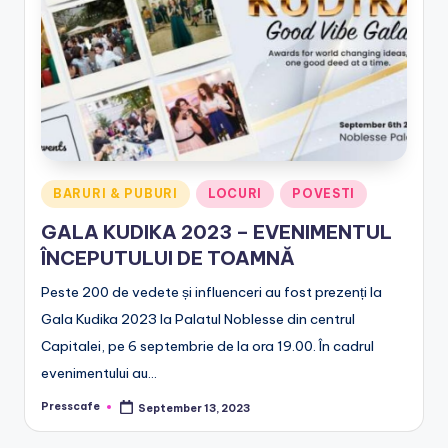
e
.
r
o
Posted
BARURI & PUBURI
LOCURI
POVESTI
in
GALA KUDIKA 2023 – EVENIMENTUL
ÎNCEPUTULUI DE TOAMNĂ
Peste 200 de vedete și influenceri au fost prezenți la
Gala Kudika 2023 la Palatul Noblesse din centrul
Capitalei, pe 6 septembrie de la ora 19.00. În cadrul
evenimentului au…
Presscafe
September 13, 2023
Posted
by