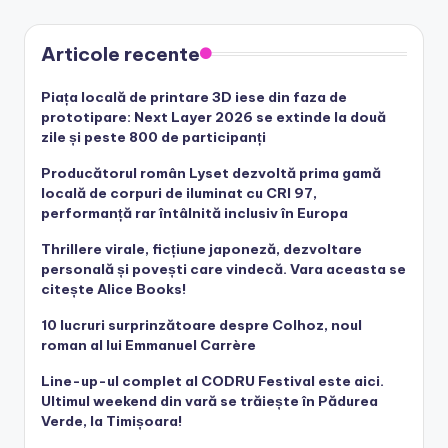
Articole recente
Piața locală de printare 3D iese din faza de
prototipare: Next Layer 2026 se extinde la două
zile și peste 800 de participanți
Producătorul român Lyset dezvoltă prima gamă
locală de corpuri de iluminat cu CRI 97,
performanță rar întâlnită inclusiv în Europa
Thrillere virale, ficțiune japoneză, dezvoltare
personală și povești care vindecă. Vara aceasta se
citește Alice Books!
10 lucruri surprinzătoare despre Colhoz, noul
roman al lui Emmanuel Carrère
Line-up-ul complet al CODRU Festival este aici.
Ultimul weekend din vară se trăiește în Pădurea
Verde, la Timișoara!