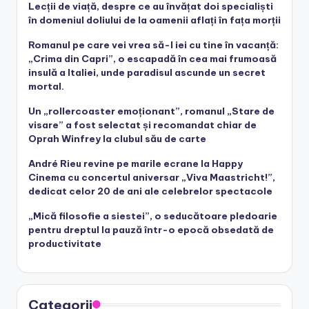
Lecții de viață, despre ce au învățat doi specialiști
în domeniul doliului de la oamenii aflați în fața morții
Romanul pe care vei vrea să-l iei cu tine în vacanță:
„Crima din Capri”, o escapadă în cea mai frumoasă
insulă a Italiei, unde paradisul ascunde un secret
mortal.
Un „rollercoaster emoționant”, romanul „Stare de
visare” a fost selectat și recomandat chiar de
Oprah Winfrey la clubul său de carte
André Rieu revine pe marile ecrane la Happy
Cinema cu concertul aniversar „Viva Maastricht!”,
dedicat celor 20 de ani ale celebrelor spectacole
„Mică filosofie a siestei”, o seducătoare pledoarie
pentru dreptul la pauză într-o epocă obsedată de
productivitate
Categorii