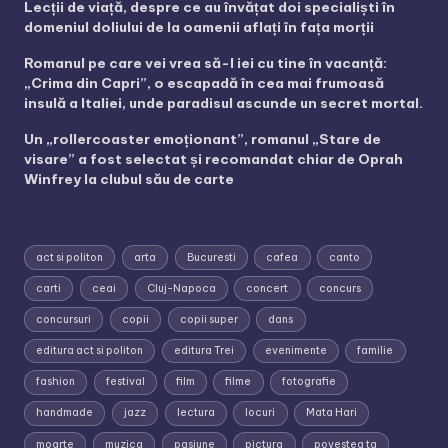
Lecții de viață, despre ce au învățat doi specialiști în
domeniul doliului de la oamenii aflați în fața morții
Romanul pe care vei vrea să-l iei cu tine în vacanță:
„Crima din Capri”, o escapadă în cea mai frumoasă
insulă a Italiei, unde paradisul ascunde un secret mortal.
Un „rollercoaster emoționant”, romanul „Stare de
visare” a fost selectat și recomandat chiar de Oprah
Winfrey la clubul său de carte
act si politon
arta
Bucuresti
cafea
canto
carti
ceai
Cluj-Napoca
concert
concurs
concursuri
copii
copii super
dans
editura act si politon
editura Trei
evenimente
familie
fashion
festival
film
filme
fotografie
handmade
jazz
lectura
locuri
Mata Hari
moarte
muzica
pasiune
pictura
povestea ta