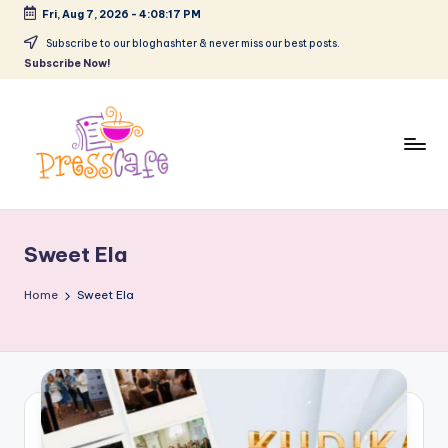
Fri, Aug 7, 2026
-
4:08:18 PM
Skip
Subscribe to our bloghashter & never miss our best posts.
Subscribe Now!
to
content
P
Cafeneau
r
experientelor
Sweet Ela
urbane
e
s
Home
Sweet Ela
s
c
a
f