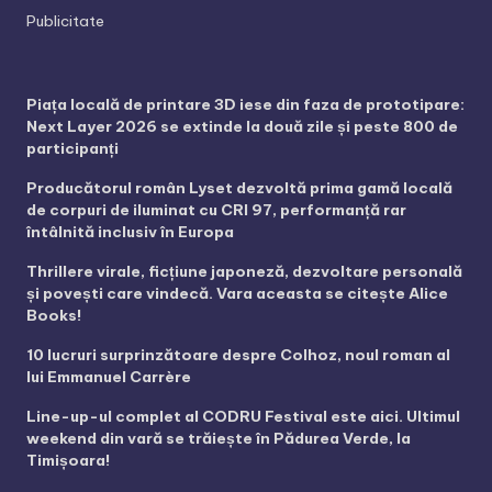
Publicitate
Piața locală de printare 3D iese din faza de prototipare:
Next Layer 2026 se extinde la două zile și peste 800 de
participanți
Producătorul român Lyset dezvoltă prima gamă locală
de corpuri de iluminat cu CRI 97, performanță rar
întâlnită inclusiv în Europa
Thrillere virale, ficțiune japoneză, dezvoltare personală
și povești care vindecă. Vara aceasta se citește Alice
Books!
10 lucruri surprinzătoare despre Colhoz, noul roman al
lui Emmanuel Carrère
Line-up-ul complet al CODRU Festival este aici. Ultimul
weekend din vară se trăiește în Pădurea Verde, la
Timișoara!