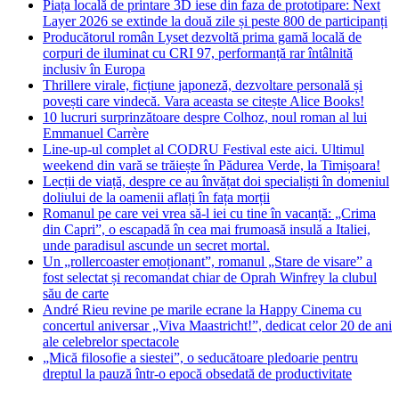
Piața locală de printare 3D iese din faza de prototipare: Next
Layer 2026 se extinde la două zile și peste 800 de participanți
Producătorul român Lyset dezvoltă prima gamă locală de
corpuri de iluminat cu CRI 97, performanță rar întâlnită
inclusiv în Europa
Thrillere virale, ficțiune japoneză, dezvoltare personală și
povești care vindecă. Vara aceasta se citește Alice Books!
10 lucruri surprinzătoare despre Colhoz, noul roman al lui
Emmanuel Carrère
Line-up-ul complet al CODRU Festival este aici. Ultimul
weekend din vară se trăiește în Pădurea Verde, la Timișoara!
Lecții de viață, despre ce au învățat doi specialiști în domeniul
doliului de la oamenii aflați în fața morții
Romanul pe care vei vrea să-l iei cu tine în vacanță: „Crima
din Capri”, o escapadă în cea mai frumoasă insulă a Italiei,
unde paradisul ascunde un secret mortal.
Un „rollercoaster emoționant”, romanul „Stare de visare” a
fost selectat și recomandat chiar de Oprah Winfrey la clubul
său de carte
André Rieu revine pe marile ecrane la Happy Cinema cu
concertul aniversar „Viva Maastricht!”, dedicat celor 20 de ani
ale celebrelor spectacole
„Mică filosofie a siestei”, o seducătoare pledoarie pentru
dreptul la pauză într-o epocă obsedată de productivitate