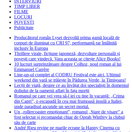
INTERVIURI
TIMP LIBER
FILME
LOCURI
POVESTI
Publicitate
Producătorul român Lyset dezvoltă prima gamă locală de
corpuri de iluminat cu CRI 97, performanță rar întâlnită
inclusiv în Europa
Thrillere virale, ficțiune japoneză, dezvoltare personală și
povești care vindecă. Vara aceasta se citește Alice Books!
10 lucruri surprinzătoare despre Colhoz, noul roman al lui
Emmanuel Carrère
Line-up-ul complet al CODRU Festival este aici. Ultimul
weekend din vară se trăiește în Pădurea Verde, la Timișoara!
Lecții de viață, despre ce au învățat doi specialiști în domeniul
doliului de la oamenii aflați în fața morții
Romanul pe care vei vrea să-l iei cu tine în vacanță: „Crima
din Capri”, o escapadă în cea mai frumoasă insulă a Italiei,
unde paradisul ascunde un secret mortal.
Un „rollercoaster emoționant”, romanul „Stare de visare” a
fost selectat și recomandat chiar de Oprah Winfrey la clubul
său de carte
André Rieu revine pe marile ecrane la Happy Cinema cu