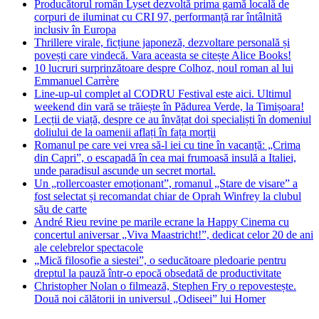
Producătorul român Lyset dezvoltă prima gamă locală de
corpuri de iluminat cu CRI 97, performanță rar întâlnită
inclusiv în Europa
Thrillere virale, ficțiune japoneză, dezvoltare personală și
povești care vindecă. Vara aceasta se citește Alice Books!
10 lucruri surprinzătoare despre Colhoz, noul roman al lui
Emmanuel Carrère
Line-up-ul complet al CODRU Festival este aici. Ultimul
weekend din vară se trăiește în Pădurea Verde, la Timișoara!
Lecții de viață, despre ce au învățat doi specialiști în domeniul
doliului de la oamenii aflați în fața morții
Romanul pe care vei vrea să-l iei cu tine în vacanță: „Crima
din Capri”, o escapadă în cea mai frumoasă insulă a Italiei,
unde paradisul ascunde un secret mortal.
Un „rollercoaster emoționant”, romanul „Stare de visare” a
fost selectat și recomandat chiar de Oprah Winfrey la clubul
său de carte
André Rieu revine pe marile ecrane la Happy Cinema cu
concertul aniversar „Viva Maastricht!”, dedicat celor 20 de ani
ale celebrelor spectacole
„Mică filosofie a siestei”, o seducătoare pledoarie pentru
dreptul la pauză într-o epocă obsedată de productivitate
Christopher Nolan o filmează, Stephen Fry o repovestește.
Două noi călătorii in universul „Odiseei” lui Homer