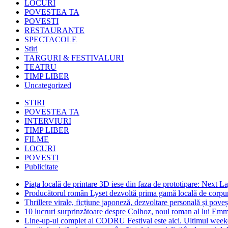
LOCURI
POVESTEA TA
POVESTI
RESTAURANTE
SPECTACOLE
Stiri
TARGURI & FESTIVALURI
TEATRU
TIMP LIBER
Uncategorized
STIRI
POVESTEA TA
INTERVIURI
TIMP LIBER
FILME
LOCURI
POVESTI
Publicitate
Piața locală de printare 3D iese din faza de prototipare: Next La
Producătorul român Lyset dezvoltă prima gamă locală de corpuri
Thrillere virale, ficțiune japoneză, dezvoltare personală și pove
10 lucruri surprinzătoare despre Colhoz, noul roman al lui Em
Line-up-ul complet al CODRU Festival este aici. Ultimul weeken