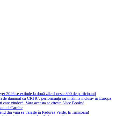
yer 2026 se extinde la două zile și peste 800 de participanți
 de iluminat cu CRI 97, performanță rar întâlnită inclusiv în Europa
ști care vindecă. Vara aceasta se citește Alice Books!
manuel Carrère
d din vară se trăiește în Pădurea Verde, la Timișoara!