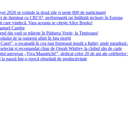
yer 2026 se extinde la două zile și peste 800 de participanți
 de iluminat cu CRI 97, performanță rar întâlnită inclusiv în Europa
ști care vindecă. Vara aceasta se citește Alice Books!
manuel Carrère
d din vară se trăiește în Pădurea Verde, la Timișoara!
oliului de la oamenii aflați în fața morții
 Capri”, o escapadă în cea mai frumoasă insulă a Italiei, unde paradisul
 selectat și recomandat chiar de Oprah Winfrey la clubul său de carte
l aniversar „Viva Maastricht!”, dedicat celor 20 de ani ale celebrelor 
l la pauză într-o epocă obsedată de productivitate