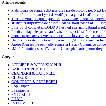
Articole recente
Piața locală de printare 3D iese din faza de prototipare: Next La
Producătorul român Lyset dezvoltă prima gamă locală de corpuri
Thrillere virale, ficțiune japoneză, dezvoltare personală și pove
10 lucruri surprinzătoare despre Colhoz, noul roman al lui Em
Line-up-ul complet al CODRU Festival este aici. Ultimul weeken
Lecții de viață, despre ce au învățat doi specialiști în domeniul d
Romanul pe care vei vrea să-l iei cu tine în vacanță: „Crima din
Un „rollercoaster emoționant”, romanul „Stare de visare” a fost
André Rieu revine pe marile ecrane la Happy Cinema cu concertu
„Mică filosofie a siestei”, o seducătoare pledoarie pentru dreptu
Categorii
ATELIERE & WORKSHOPURI
BARURI & PUBURI
CEAINARII & CAFENELE
CLUBURI
CONCERTE & PETRECERI
Copii super
Evenimente
EXPOZITII
FILME
INTERVIURI