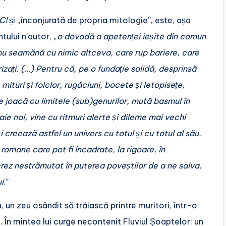
C!
și „înconjurată de propria mitologie”, este, așa
ului n’autor, „
o dovadă a apetenței ieșite din comun
e nu seamănă cu nimic altceva, care rup bariere, care
zați. (…) Pentru că, pe o fundație solidă, desprinsă
ituri și folclor, rugăciuni, bocete și letopisețe,
 se joacă cu limitele (sub)genurilor, mută basmul în
ie noi, vine cu ritmuri alerte și dileme mai vechi
creează astfel un univers cu totul și cu totul al său.
ei romane care pot fi încadrate, la rigoare, în
rez nestrămutat în puterea poveștilor de a ne salva.
i
.”
u, un zeu osândit să trăiască printre muritori, într-o
i. În mintea lui curge necontenit Fluviul Șoaptelor: un