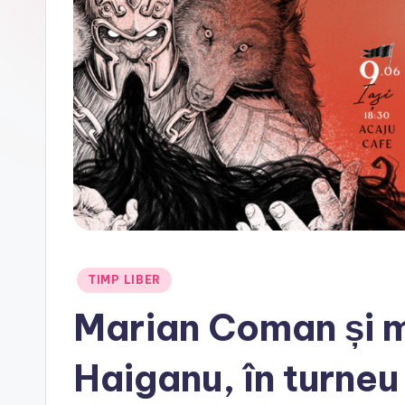
f
e
.
r
o
Posted
TIMP LIBER
in
Marian Coman și m
Haiganu, în turne