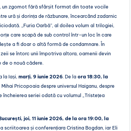
e, un zgomot fără sfârșit format din toate vocile
ntre ură și dorința de răzbunare, încearcând zadarnic
ciodată. „Furia Oarbă”, al doilea volum al trilogiei,
orțe care scapă de sub control într-un loc în care
dește a fi doar o altă formă de condamnare. În
 zeii se întorc unii împotriva altora, oamenii devin
e de o nouă cădere.
 la Iași,
marți, 9 iunie 2026
.
De la
ora 18:30, la
u Mihai Pricopoaia despre universul Haiganu, despre
e încheierea seriei odată cu volumul „Tristețea
București, joi, 11 iunie 2026, de la ora 19:00, la
scriitoarea și conferențiara Cristina Bogdan, iar Eli