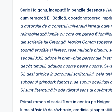
Seria Haiganu, începută în benzile desenate
HA
cum remarcă Eli Bădică, coordonatoarea imprint
a autorului de a construi universuri întregi car
reimaginează lumile cu care am putea fi familiari
din scrierile lui Creangă, Marian Coman topește m
toarnă erudiție și livresc, țese multiple planuri,
secolul XXI, aduce în prim-plan personaje în stra
decât timpul, adaugă nuanțe peste nuanțe. Și-și 
Și, deși atipice în parcursul scriitorului, cele tr
subgenul grimdark fantasy, se supun aceluiași c
Și sunt literatură în adevăratul sens al cuvântulu
Primul roman al seriei îl are în centru pe Haigan
lume sfâșiată de războaie, credințe și superstiți