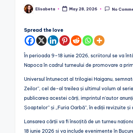
Elisabeta
May 28, 2026
No Comm
Posted
by
Spread the love
În perioada 9–18 iunie 2026, scriitorul se va întâl
Napoca în cadrul turneului de promovare a prime
Universul întunecat al trilogiei Haiganu, semna
Zeilor”, cel de-al treilea și ultimul volum al ser
publicarea acestei cărți, imprintul n’autor anun
Șoaptelor” și „Furia Oarbă”, în ediții revizuite și
Lansarea cărții va fi însoțită de un turneu nați
18 iunie 2026 și va include evenimente în Bucure