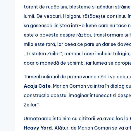
torent de rugăciuni, blesteme și gânduri străin
lumii. De veacuri, Haiganu rătăcește continuu î
să găsească liniștea într-o lume care nu tace ni
este o poveste despre război, transformare și f
mila este rară, iar ceea ce pare un dar se dove
„Tristețea Zeilor”, romanul care încheie trilogia,
doar o monedă de schimb, iar lumea se apropi
Turneul național de promovare a cărții va debuta
Acaju Cafe
, Marian Coman va intra în dialog c
construcția acestui imaginar întunecat și despr
Zeilor”.
Următoarea întâlnire cu cititorii va avea loc la
Heavy Yard.
Alături de Marian Coman se va afla 