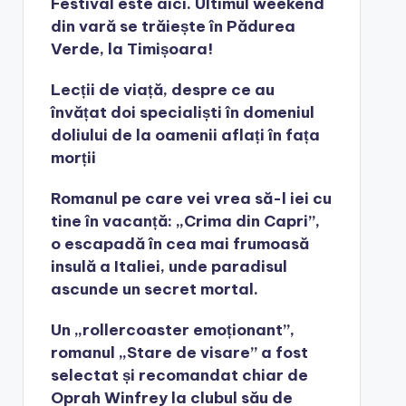
Festival este aici. Ultimul weekend
din vară se trăiește în Pădurea
Verde, la Timișoara!
Lecții de viață, despre ce au
învățat doi specialiști în domeniul
doliului de la oamenii aflați în fața
morții
Romanul pe care vei vrea să-l iei cu
tine în vacanță: „Crima din Capri”,
o escapadă în cea mai frumoasă
insulă a Italiei, unde paradisul
ascunde un secret mortal.
Un „rollercoaster emoționant”,
romanul „Stare de visare” a fost
selectat și recomandat chiar de
Oprah Winfrey la clubul său de