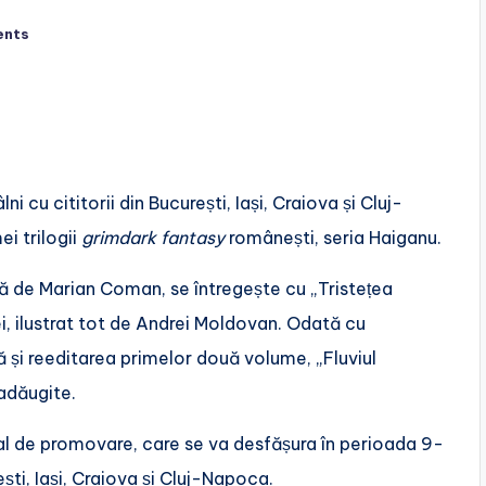
ents
ni cu cititorii din București, Iași, Craiova și Cluj-
i trilogii
grimdark fantasy
românești, seria Haiganu.
tă de Marian Coman, se întregește cu „Tristețea
iei, ilustrat tot de Andrei Moldovan. Odată cu
ță și reeditarea primelor două volume, „Fluviul
 adăugite.
onal de promovare, care se va desfășura în perioada 9-
ști, Iași, Craiova și Cluj-Napoca.