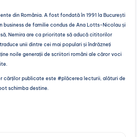
ente din România. A fost fondată în 1991 la București
 un business de familie condus de Ana Lotts-Nicolau și
ă, Nemira are ca prioritate să aducă cititorilor
raduce unii dintre cei mai populari și îndrăzneți
sține noile generații de scriitori români ale căror voci
ite.
ror cărților publicate este #plăcerea lecturii, alături de
 pot schimba destine.