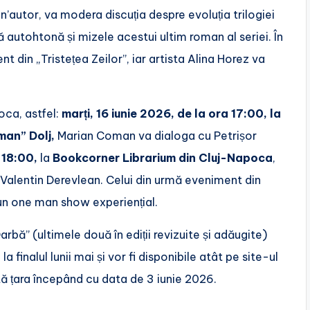
’autor, va modera discuția despre evoluția trilogiei
ă autohtonă și mizele acestui ultim roman al seriei. În
t din „Tristețea Zeilor”, iar artista Alina Horez va
oca, astfel:
marți, 16 iunie 2026, de la ora 17:00, la
man” Dolj,
Marian Coman va dialoga cu Petrișor
a 18:00,
la
Bookcorner Librarium din Cluj-Napoca
,
 Valentin Derevlean. Celui din urmă eveniment din
 un one man show experiențial.
Oarbă” (ultimele două în ediții revizuite și adăugite)
a finalul lunii mai și vor fi disponibile atât pe site-ul
 toată țara începând cu data de 3 iunie 2026.