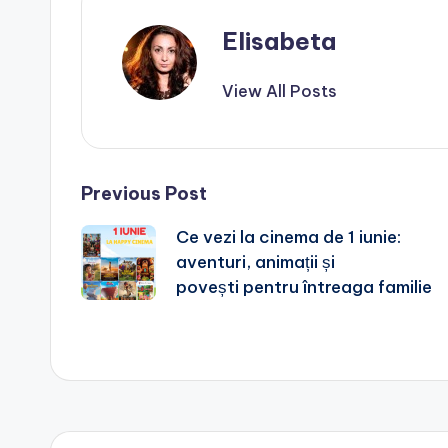
Elisabeta
View All Posts
Post
Previous Post
Ce vezi la cinema de 1 iunie:
navigation
aventuri, animații și
povești pentru întreaga familie