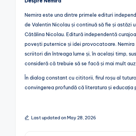
Despre Nemira
Nemira este una dintre primele edituri independ
de Valentin Nicolau și continuă să fie și astăzi
Cătălina Nicolau. Editură independentă curajoas
povești puternice și idei provocatoare. Nemira t
scriitori din întreaga lume și, în același timp, su
consideră că trebuie să se facă și mai mult auz
În dialog constant cu cititorii, firul roșu al tutu
convingerea profundă că literatura și educația
Last updated on May 28, 2026