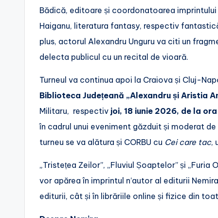
Bădică, editoare și coordonatoarea imprintului n
Haiganu, literatura fantasy, respectiv fantastic
plus, actorul Alexandru Unguru va citi un fragmen
delecta publicul cu un recital de vioară.
Turneul va continua apoi la Craiova și Cluj-Nap
Biblioteca Județeană „Alexandru și Aristia A
Militaru, respectiv
joi, 18 iunie 2026, de la or
în cadrul unui eveniment găzduit și moderat de
turneu se va alătura și CORBU cu
Cei care tac
,
„Tristețea Zeilor”, „Fluviul Șoaptelor” și „Furia 
vor apărea în imprintul n’autor al editurii Nemira l
editurii, cât și în librăriile online și fizice din