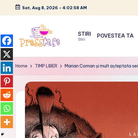
Sat, Aug 8, 2026
-
4:02:59 AM
Skip
to
STIRI
POVESTEA TA
content
Stiri
P
Cafeneau
r
experientelor
Home
TIMP LIBER
Marian Coman și mult așteptata ser
urbane
e
s
s
c
a