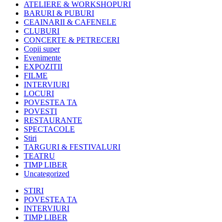
ATELIERE & WORKSHOPURI
BARURI & PUBURI
CEAINARII & CAFENELE
CLUBURI
CONCERTE & PETRECERI
Copii super
Evenimente
EXPOZITII
FILME
INTERVIURI
LOCURI
POVESTEA TA
POVESTI
RESTAURANTE
SPECTACOLE
Stiri
TARGURI & FESTIVALURI
TEATRU
TIMP LIBER
Uncategorized
STIRI
POVESTEA TA
INTERVIURI
TIMP LIBER