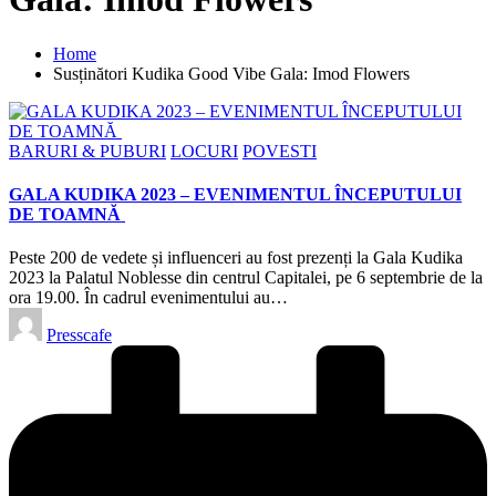
Home
Susținători Kudika Good Vibe Gala: Imod Flowers
Posted
BARURI & PUBURI
LOCURI
POVESTI
in
GALA KUDIKA 2023 – EVENIMENTUL ÎNCEPUTULUI
DE TOAMNĂ
Peste 200 de vedete și influenceri au fost prezenți la Gala Kudika
2023 la Palatul Noblesse din centrul Capitalei, pe 6 septembrie de la
ora 19.00. În cadrul evenimentului au…
Posted
Presscafe
by