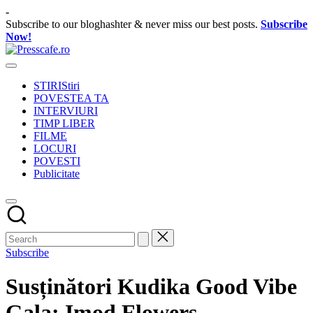
Skip
-
to
Subscribe to our bloghashter & never miss our best posts.
Subscribe
content
Now!
Presscafe.ro
Cafeneau
experientelor
STIRI
Stiri
urbane
POVESTEA TA
INTERVIURI
TIMP LIBER
FILME
LOCURI
POVESTI
Publicitate
Subscribe
Susținători Kudika Good Vibe
Gala: Imod Flowers