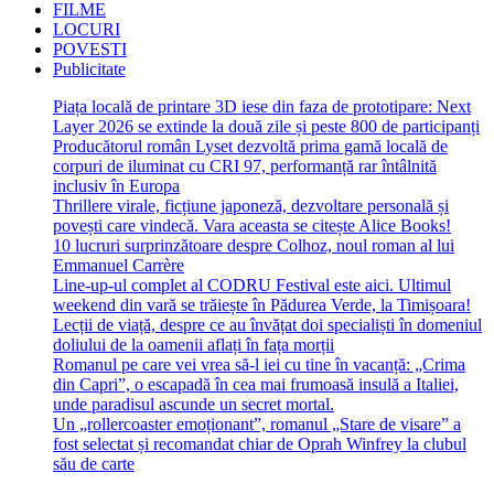
FILME
LOCURI
POVESTI
Publicitate
Piața locală de printare 3D iese din faza de prototipare: Next
Layer 2026 se extinde la două zile și peste 800 de participanți
Producătorul român Lyset dezvoltă prima gamă locală de
corpuri de iluminat cu CRI 97, performanță rar întâlnită
inclusiv în Europa
Thrillere virale, ficțiune japoneză, dezvoltare personală și
povești care vindecă. Vara aceasta se citește Alice Books!
10 lucruri surprinzătoare despre Colhoz, noul roman al lui
Emmanuel Carrère
Line-up-ul complet al CODRU Festival este aici. Ultimul
weekend din vară se trăiește în Pădurea Verde, la Timișoara!
Lecții de viață, despre ce au învățat doi specialiști în domeniul
doliului de la oamenii aflați în fața morții
Romanul pe care vei vrea să-l iei cu tine în vacanță: „Crima
din Capri”, o escapadă în cea mai frumoasă insulă a Italiei,
unde paradisul ascunde un secret mortal.
Un „rollercoaster emoționant”, romanul „Stare de visare” a
fost selectat și recomandat chiar de Oprah Winfrey la clubul
său de carte