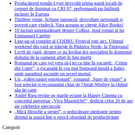
Producătorul român Lyset dezvoltă prima gamă locală de
corpuri de iluminat cu CRI 97, performanță rar întâlnită
inclusiv în Europa
Thrillere virale, ficțiune japoneză, dezvoltare personală și
povești care vindecă. Vara aceasta se citește Alice Books!
10 lucruri surprinzătoare despre Colhoz, noul roman al lui
Emmanuel Carrère
Line-up-ul complet al CODRU Festival este aici. Ultimul
weekend din vară se trăiește în Pădurea Verde, la Timișoara!
Lecții de viață, despre ce au învățat doi specialiști în domeniul
doliului de la oamenii aflați în fața morții
Romanul pe care vei vrea să-l iei cu tine în vacanță: „Crima
din Capri”, o escapadă în cea mai frumoasă insulă a Italiei,
unde paradisul ascunde un secret mortal.
Un „rollercoaster emoționant”, romanul „Stare de visare” a
fost selectat și recomandat chiar de Oprah Winfrey la clubul
său de carte
André Rieu revine pe marile ecrane la Happy Cinema cu
concertul aniversar „Viva Maastricht!”, dedicat celor 20 de ani
ale celebrelor spectacole
„Mică filosofie a siestei”, o seducătoare pledoarie pentru
dreptul la pauză într-o epocă obsedată de productivitate
Categorii