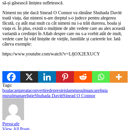
să-și găsească liniștea sufletească.
Nimeni nu știe dacă Sinead O Connor va rămâne Shuhada Davitt
toată viața, dar nimeni n-are dreptul s-o judece pentru alegerea
făcută, cu atât mai mult cu cât nimeni nu i-a trăit durerea, boala și
viața ei. În plus, există o mulțime de alte vedete care au ales această
variantă a credinței în Allah despre care nu s-a vorbit atât de mult,
vedete care își văd liniștite de viețile, familiile și carierele lor. Iată
câteva exemple:
https://www.youtube.com/watch?v=LfjOX2EXUCY
Tags:
boala
cantareata
convertire
depresie
islam
musulmanca
religia
musulmana
religie
Shuhada Davitt
Sinead O Connor
Presscafe
View All Posts