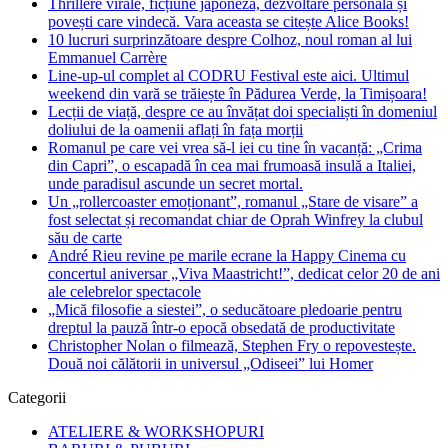
Thrillere virale, ficțiune japoneză, dezvoltare personală și
povești care vindecă. Vara aceasta se citește Alice Books!
10 lucruri surprinzătoare despre Colhoz, noul roman al lui
Emmanuel Carrère
Line-up-ul complet al CODRU Festival este aici. Ultimul
weekend din vară se trăiește în Pădurea Verde, la Timișoara!
Lecții de viață, despre ce au învățat doi specialiști în domeniul
doliului de la oamenii aflați în fața morții
Romanul pe care vei vrea să-l iei cu tine în vacanță: „Crima
din Capri”, o escapadă în cea mai frumoasă insulă a Italiei,
unde paradisul ascunde un secret mortal.
Un „rollercoaster emoționant”, romanul „Stare de visare” a
fost selectat și recomandat chiar de Oprah Winfrey la clubul
său de carte
André Rieu revine pe marile ecrane la Happy Cinema cu
concertul aniversar „Viva Maastricht!”, dedicat celor 20 de ani
ale celebrelor spectacole
„Mică filosofie a siestei”, o seducătoare pledoarie pentru
dreptul la pauză într-o epocă obsedată de productivitate
Christopher Nolan o filmează, Stephen Fry o repovestește.
Două noi călătorii in universul „Odiseei” lui Homer
Categorii
ATELIERE & WORKSHOPURI