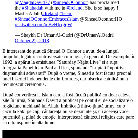
@MagdaDavitt77
(
#SineadOConnor
) has proclaimed
the
#Shahadah
with me in
#Ireland
. She is so happy !
Masha Allah !
#Ireland
#Islam
#SineadOConnorEmbracesIslam
@SineadOconnorHQ
pic.twitter.com/mBeHlcrgqW
— Shaykh Dr Umar Al-Qadri (@DrUmarAlQadri)
October 25, 2018
E interesant de știut că Sinead O Connor a avut, de-a lungul
timpului, legături controversate cu religia, în general. De exemplu, în
1992, a apărut la emisiunea ”Saturday Night Live” și a rupt
fotografia Papei Ioan Paul al II lea, spunând: ”Luptați împotriva
dușmanului adevărat!” După o vreme, Sinead a fost făcută preot al
unei biserici independente din Lourdes, dar biserica catolică nu a
recunoscut ceremonia.
După convertirea la islam care a fost făcută publică cu doar câteva
zile în urmă, Shuhada Davitt a publicat pe contul ei de socializare o
rugăciune închinată lui Allah. Îmbrăcată într-o ținută army, cu o
căciulă kaki pe cap, cântăreața nu se dezminte și, cu aceeași voce
puternică și plină de emoție, interpretează cântecul religios care pare
că o transpune în altă lume.