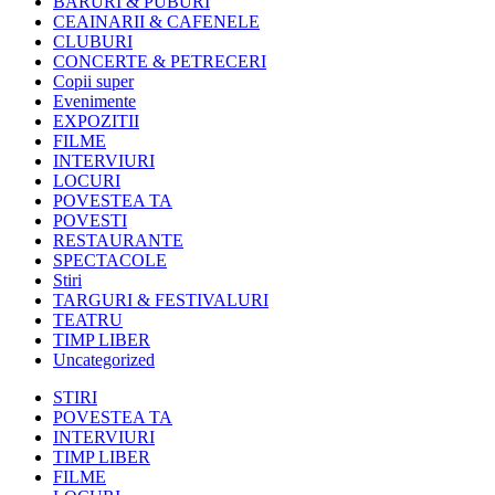
BARURI & PUBURI
CEAINARII & CAFENELE
CLUBURI
CONCERTE & PETRECERI
Copii super
Evenimente
EXPOZITII
FILME
INTERVIURI
LOCURI
POVESTEA TA
POVESTI
RESTAURANTE
SPECTACOLE
Stiri
TARGURI & FESTIVALURI
TEATRU
TIMP LIBER
Uncategorized
STIRI
POVESTEA TA
INTERVIURI
TIMP LIBER
FILME