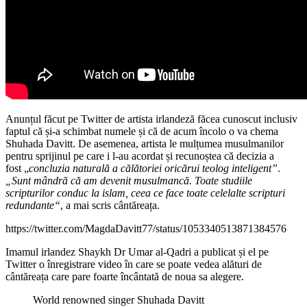
Anunțul făcut pe Twitter de artista irlandeză făcea cunoscut inclusiv
faptul că și-a schimbat numele și că de acum încolo o va chema
Shuhada Davitt. De asemenea, artista le mulțumea musulmanilor
pentru sprijinul pe care i l-au acordat și recunoștea că decizia a
fost „
concluzia naturală a călătoriei oricărui teolog inteligent”
.
„Sunt mândră că am devenit musulmancă. Toate studiile
scripturilor conduc la islam, ceea ce face toate celelalte scripturi
redundante“
, a mai scris cântăreața.
https://twitter.com/MagdaDavitt77/status/1053340513871384576
Imamul irlandez Shaykh Dr Umar al-Qadri a publicat și el pe
Twitter o înregistrare video în care se poate vedea alături de
cântăreața care pare foarte încântată de noua sa alegere.
World renowned singer Shuhada Davitt