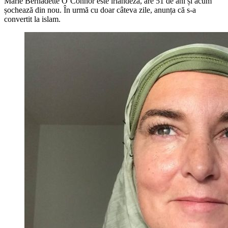
Marie Bernadette O’Connor este irlandeză, are 51 de ani și acum
șochează din nou. În urmă cu doar câteva zile, anunța că s-a
convertit la islam.