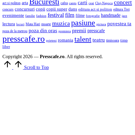
Bucuresti
concert
carti
arta
act si politon
cafea
canto
ceai
Cluj-Napoca
concursuri
copii
copii super
dans
concurs
editura act si politon
editura Trei
festival
film
evenimente
handmade
filme
familie
fashion
fotografie
jazz
pasiune
muzica
povestea ta
lectura
Mata Hari
moarte
locuri
pictura
premii
poza din oras
presscafe
poza de la metrou
premiera
presscafe.ro
talent
teatru
romania
timisoara
timp
prieteni
liber
Copyright 2026 —
Presscafe.ro
. All rights reserved.
Scroll to Top