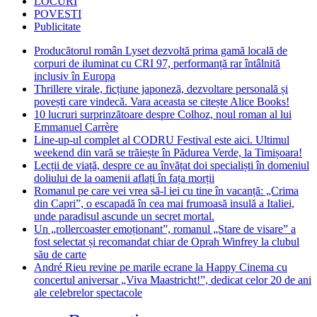
LOCURI
POVESTI
Publicitate
Producătorul român Lyset dezvoltă prima gamă locală de
corpuri de iluminat cu CRI 97, performanță rar întâlnită
inclusiv în Europa
Thrillere virale, ficțiune japoneză, dezvoltare personală și
povești care vindecă. Vara aceasta se citește Alice Books!
10 lucruri surprinzătoare despre Colhoz, noul roman al lui
Emmanuel Carrère
Line-up-ul complet al CODRU Festival este aici. Ultimul
weekend din vară se trăiește în Pădurea Verde, la Timișoara!
Lecții de viață, despre ce au învățat doi specialiști în domeniul
doliului de la oamenii aflați în fața morții
Romanul pe care vei vrea să-l iei cu tine în vacanță: „Crima
din Capri”, o escapadă în cea mai frumoasă insulă a Italiei,
unde paradisul ascunde un secret mortal.
Un „rollercoaster emoționant”, romanul „Stare de visare” a
fost selectat și recomandat chiar de Oprah Winfrey la clubul
său de carte
André Rieu revine pe marile ecrane la Happy Cinema cu
concertul aniversar „Viva Maastricht!”, dedicat celor 20 de ani
ale celebrelor spectacole