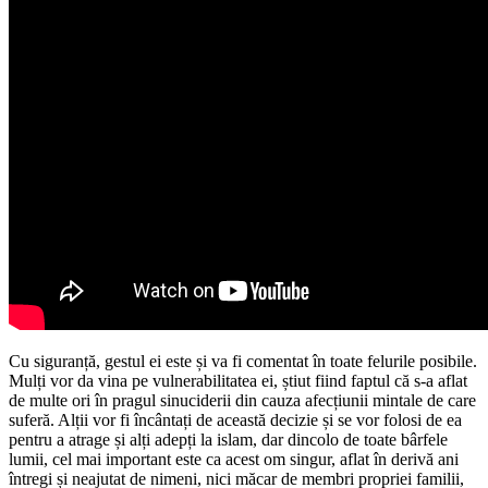
Cu siguranță, gestul ei este și va fi comentat în toate felurile posibile.
Mulți vor da vina pe vulnerabilitatea ei, știut fiind faptul că s-a aflat
de multe ori în pragul sinuciderii din cauza afecțiunii mintale de care
suferă. Alții vor fi încântați de această decizie și se vor folosi de ea
pentru a atrage și alți adepți la islam, dar dincolo de toate bârfele
lumii, cel mai important este ca acest om singur, aflat în derivă ani
întregi și neajutat de nimeni, nici măcar de membri propriei familii,