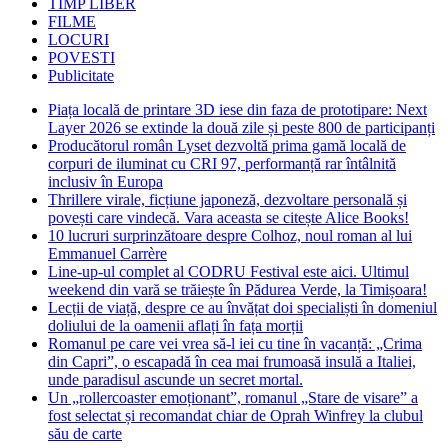
TIMP LIBER
FILME
LOCURI
POVESTI
Publicitate
Piața locală de printare 3D iese din faza de prototipare: Next
Layer 2026 se extinde la două zile și peste 800 de participanți
Producătorul român Lyset dezvoltă prima gamă locală de
corpuri de iluminat cu CRI 97, performanță rar întâlnită
inclusiv în Europa
Thrillere virale, ficțiune japoneză, dezvoltare personală și
povești care vindecă. Vara aceasta se citește Alice Books!
10 lucruri surprinzătoare despre Colhoz, noul roman al lui
Emmanuel Carrère
Line-up-ul complet al CODRU Festival este aici. Ultimul
weekend din vară se trăiește în Pădurea Verde, la Timișoara!
Lecții de viață, despre ce au învățat doi specialiști în domeniul
doliului de la oamenii aflați în fața morții
Romanul pe care vei vrea să-l iei cu tine în vacanță: „Crima
din Capri”, o escapadă în cea mai frumoasă insulă a Italiei,
unde paradisul ascunde un secret mortal.
Un „rollercoaster emoționant”, romanul „Stare de visare” a
fost selectat și recomandat chiar de Oprah Winfrey la clubul
său de carte