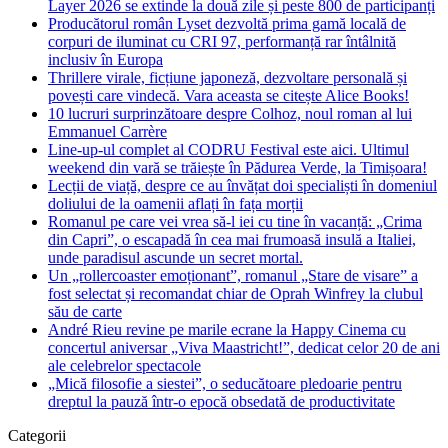
Layer 2026 se extinde la două zile și peste 800 de participanți
Producătorul român Lyset dezvoltă prima gamă locală de
corpuri de iluminat cu CRI 97, performanță rar întâlnită
inclusiv în Europa
Thrillere virale, ficțiune japoneză, dezvoltare personală și
povești care vindecă. Vara aceasta se citește Alice Books!
10 lucruri surprinzătoare despre Colhoz, noul roman al lui
Emmanuel Carrère
Line-up-ul complet al CODRU Festival este aici. Ultimul
weekend din vară se trăiește în Pădurea Verde, la Timișoara!
Lecții de viață, despre ce au învățat doi specialiști în domeniul
doliului de la oamenii aflați în fața morții
Romanul pe care vei vrea să-l iei cu tine în vacanță: „Crima
din Capri”, o escapadă în cea mai frumoasă insulă a Italiei,
unde paradisul ascunde un secret mortal.
Un „rollercoaster emoționant”, romanul „Stare de visare” a
fost selectat și recomandat chiar de Oprah Winfrey la clubul
său de carte
André Rieu revine pe marile ecrane la Happy Cinema cu
concertul aniversar „Viva Maastricht!”, dedicat celor 20 de ani
ale celebrelor spectacole
„Mică filosofie a siestei”, o seducătoare pledoarie pentru
dreptul la pauză într-o epocă obsedată de productivitate
Categorii