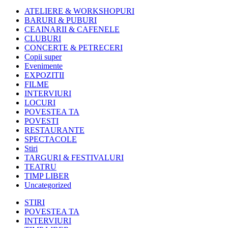
ATELIERE & WORKSHOPURI
BARURI & PUBURI
CEAINARII & CAFENELE
CLUBURI
CONCERTE & PETRECERI
Copii super
Evenimente
EXPOZITII
FILME
INTERVIURI
LOCURI
POVESTEA TA
POVESTI
RESTAURANTE
SPECTACOLE
Stiri
TARGURI & FESTIVALURI
TEATRU
TIMP LIBER
Uncategorized
STIRI
POVESTEA TA
INTERVIURI