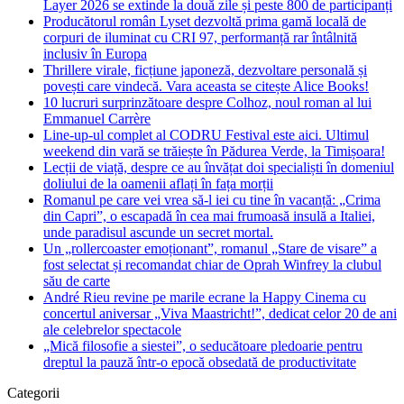
Layer 2026 se extinde la două zile și peste 800 de participanți
Producătorul român Lyset dezvoltă prima gamă locală de
corpuri de iluminat cu CRI 97, performanță rar întâlnită
inclusiv în Europa
Thrillere virale, ficțiune japoneză, dezvoltare personală și
povești care vindecă. Vara aceasta se citește Alice Books!
10 lucruri surprinzătoare despre Colhoz, noul roman al lui
Emmanuel Carrère
Line-up-ul complet al CODRU Festival este aici. Ultimul
weekend din vară se trăiește în Pădurea Verde, la Timișoara!
Lecții de viață, despre ce au învățat doi specialiști în domeniul
doliului de la oamenii aflați în fața morții
Romanul pe care vei vrea să-l iei cu tine în vacanță: „Crima
din Capri”, o escapadă în cea mai frumoasă insulă a Italiei,
unde paradisul ascunde un secret mortal.
Un „rollercoaster emoționant”, romanul „Stare de visare” a
fost selectat și recomandat chiar de Oprah Winfrey la clubul
său de carte
André Rieu revine pe marile ecrane la Happy Cinema cu
concertul aniversar „Viva Maastricht!”, dedicat celor 20 de ani
ale celebrelor spectacole
„Mică filosofie a siestei”, o seducătoare pledoarie pentru
dreptul la pauză într-o epocă obsedată de productivitate
Categorii