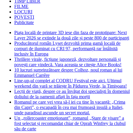
TIMP LIBER
FILME
LOCURI
POVESTI
Publicitate
Piața locală de printare 3D iese din faza de prototipare: Next
Layer 2026 se extinde la două zile și peste 800 de participanți
Producătorul român Lyset dezvoltă prima gamă locală de
corpuri de iluminat cu CRI 97, performanță rar întâlnită
inclusiv în Europa
Thrillere virale, ficțiune japoneză, dezvoltare personală și
povești care vindecă. Vara aceasta se citește Alice Books!
10 lucruri surprinzătoare despre Colhoz, noul roman al lui
Emmanuel Carrère
Line-up-ul complet al CODRU Festival este aici. Ultimul
weekend din vară se trăiește în Pădurea Verde, la Timișoara!
Lecții de viață, despre ce au învățat doi specialiști în domeniul
doliului de la oamenii aflați în fața morții
Romanul pe care vei vrea să-l iei cu tine în vacanță: „Crima
din Capri”, o escapadă în cea mai frumoasă insulă a Italiei,
unde paradisul ascunde un secret mortal.
Un „rollercoaster emoționant”, romanul „Stare de visare” a
fost selectat și recomandat chiar de Oprah Winfrey la clubul
său de carte