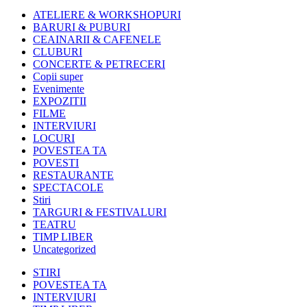
ATELIERE & WORKSHOPURI
BARURI & PUBURI
CEAINARII & CAFENELE
CLUBURI
CONCERTE & PETRECERI
Copii super
Evenimente
EXPOZITII
FILME
INTERVIURI
LOCURI
POVESTEA TA
POVESTI
RESTAURANTE
SPECTACOLE
Stiri
TARGURI & FESTIVALURI
TEATRU
TIMP LIBER
Uncategorized
STIRI
POVESTEA TA
INTERVIURI