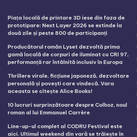
Piața locală de printare 3D iese din faza de
prototipare: Next Layer 2026 se extinde la
două zile și peste 800 de participanți
Producătorul român Lyset dezvoltă prima
gamă locală de corpuri de iluminat cu CRI 97,
performanță rar întâlnită inclusiv în Europa
Thrillere virale, ficțiune japoneză, dezvoltare
personală și povești care vindecă. Vara
aceasta se citește Alice Books!
10 lucruri surprinzătoare despre Colhoz, noul
roman al lui Emmanuel Carrère
Line-up-ul complet al CODRU Festival este
aici. Ultimul weekend din vară se trăiește în