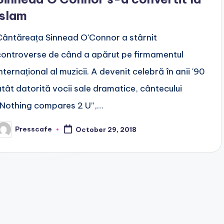
islam
Cântăreața Sinnead O'Connor a stârnit
controverse de când a apărut pe firmamentul
nternațional al muzicii. A devenit celebră în anii '90
atât datorită vocii sale dramatice, cântecului
”Nothing compares 2 U”,…
Presscafe
October 29, 2018
osted
y