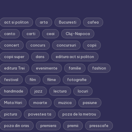
act si politon
arta
Bucuresti
cafea
canto
carti
ceai
Cluj-Napoca
concert
concurs
concursuri
copii
copii super
dans
editura act si politon
editura Trei
evenimente
familie
fashion
festival
film
filme
fotografie
handmade
jazz
lectura
locuri
Mata Hari
moarte
muzica
pasiune
pictura
povestea ta
poza de la metrou
poza din oras
premiera
premii
presscafe