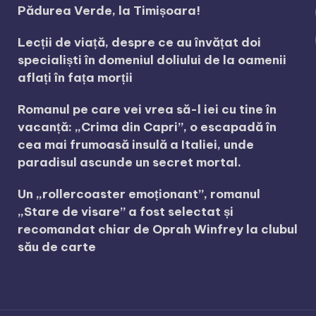
Pădurea Verde, la Timișoara!
Lecții de viață, despre ce au învățat doi
specialiști în domeniul doliului de la oamenii
aflați în fața morții
Romanul pe care vei vrea să-l iei cu tine în
vacanță: „Crima din Capri”, o escapadă în
cea mai frumoasă insulă a Italiei, unde
paradisul ascunde un secret mortal.
Un „rollercoaster emoționant”, romanul
„Stare de visare” a fost selectat și
recomandat chiar de Oprah Winfrey la clubul
său de carte