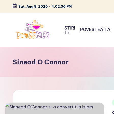
Sat, Aug 8, 2026
-
4:02:37 PM
Skip
to
STIRI
POVESTEA TA
content
Stiri
P
Cafeneau
r
experientelor
Sinead O Connor
urbane
e
s
s
c
a
i