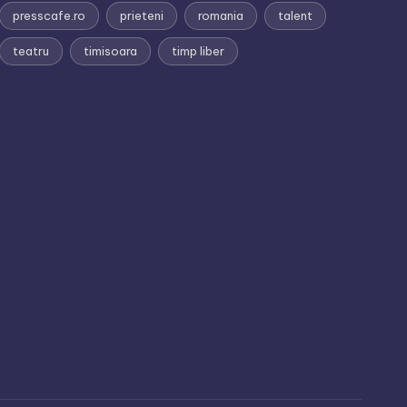
presscafe.ro
prieteni
romania
talent
teatru
timisoara
timp liber