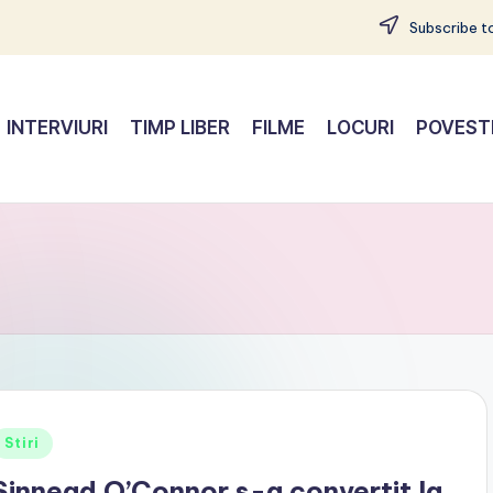
Subscribe to
INTERVIURI
TIMP LIBER
FILME
LOCURI
POVEST
Posted
Stiri
n
Sinnead O’Connor s-a convertit la