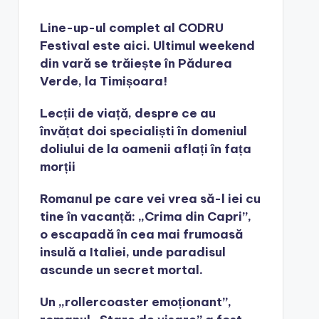
Line-up-ul complet al CODRU
Festival este aici. Ultimul weekend
din vară se trăiește în Pădurea
Verde, la Timișoara!
Lecții de viață, despre ce au
învățat doi specialiști în domeniul
doliului de la oamenii aflați în fața
morții
Romanul pe care vei vrea să-l iei cu
tine în vacanță: „Crima din Capri”,
o escapadă în cea mai frumoasă
insulă a Italiei, unde paradisul
ascunde un secret mortal.
Un „rollercoaster emoționant”,