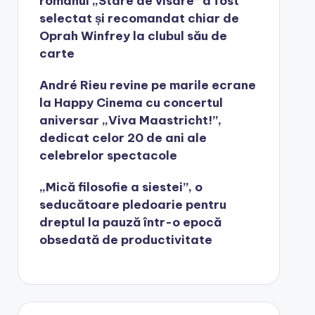
romanul „Stare de visare” a fost
selectat și recomandat chiar de
Oprah Winfrey la clubul său de
carte
André Rieu revine pe marile ecrane
la Happy Cinema cu concertul
aniversar „Viva Maastricht!”,
dedicat celor 20 de ani ale
celebrelor spectacole
„Mică filosofie a siestei”, o
seducătoare pledoarie pentru
dreptul la pauză într-o epocă
obsedată de productivitate