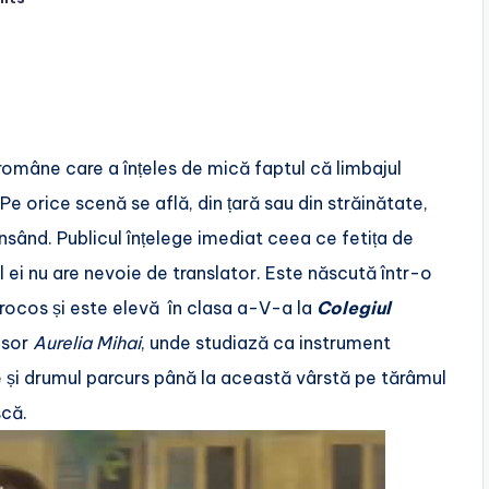
-române care a înțeles de mică faptul că limbajul
e orice scenă se află, din țară sau din străinătate,
sând. Publicul înțelege imediat ceea ce fetița de
l ei nu are nevoie de translator. Este născută într-o
orocos și este elevă în clasa a-V-a la
Colegiul
esor
Aurelia Mihai
, unde studiază ca instrument
ice și drumul parcurs până la această vârstă pe tărâmul
scă.