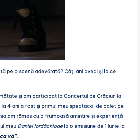
ată pe o scenă adevărată? Câţi ani aveai şi la ce
mătate şi am participat la Concertul de Crăciun la
a 4 ani a fost şi primul meu spectacol de balet pe
nia am rămas cu o frumoasă amintire şi experienţă
orul meu
Daniel Iordăchioae
la o emisiune de 1 Iunie la
ca và”.