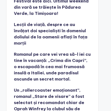
Festival este aici. Ultimul weekend
din vară se trăiește în Pădurea
Verde, la Timișoara!
Lecții de viață, despre ce au
învățat doi specialiști în domeniul
doliului de la oamenii aflați în fața
morții
Romanul pe care vei vrea să-l iei cu
tine în vacanță: „Crima din Capri”,
o escapadă în cea mai frumoasă
insulă a Italiei, unde paradisul
ascunde un secret mortal.
Un „rollercoaster emoționant”,
romanul „Stare de visare” a fost
selectat și recomandat chiar de
Oprah Winfrey la clubul său de