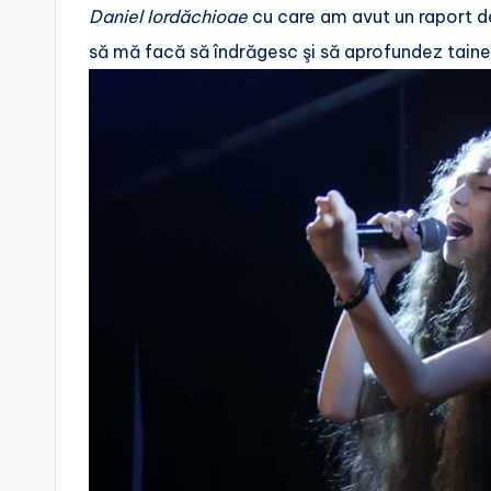
Daniel Iordăchioae
cu care am avut un raport deo
să mă facă să îndrăgesc şi să aprofundez tainel