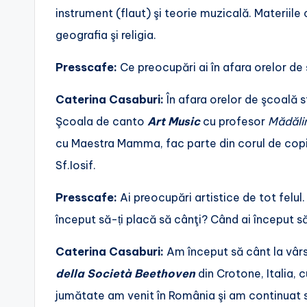
instrument (flaut) şi teorie muzicală. Materiile
geografia şi religia.
Presscafe:
Ce preocupări ai în afara orelor de
Caterina Casaburi:
În afara orelor de şcoală s
Şcoala de canto
Art Music
cu profesor
Mădăli
cu Maestra Mamma, fac parte din corul de copi
Sf.Iosif.
Presscafe:
Ai preocupări artistice de tot felul
început să-ți placă să cânţi? Când ai început să
Caterina Casaburi:
Am început să cânt la vârst
della Società Beethoven
din Crotone, Italia, 
jumătate am venit în România şi am continuat s