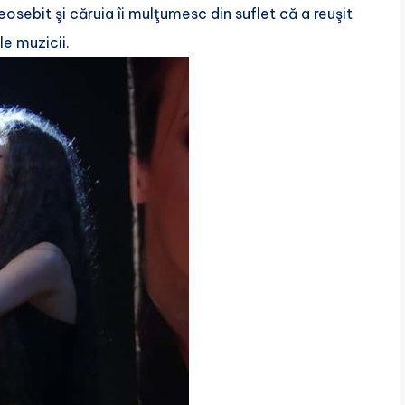
sebit şi căruia îi mulţumesc din suflet că a reuşit
e muzicii.