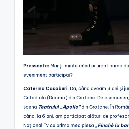
Presscafe:
Mai ţii minte când ai urcat prima d
eveniment participai?
Caterina Casaburi:
Da, când aveam 3 ani şi ju
Catedrala (Duomo) din Crotone. De asemenea, l
scena
Teatrului „Apollo”
din Crotone. În Româ
când, la 6 ani, am participat alături de profes
Naţional Tv cu prima mea piesă
„Finchè la bar