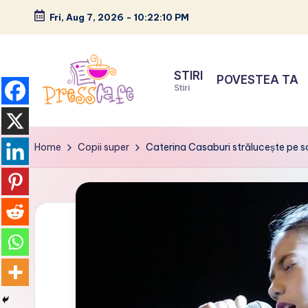
Fri, Aug 7, 2026
-
10:22:12 PM
Skip
to
STIRI
POVESTEA TA
content
Stiri
P
Cafeneau
r
experientelor
Home
Copii super
Caterina Casaburi strălucește pe sc
urbane
e
s
s
c
a