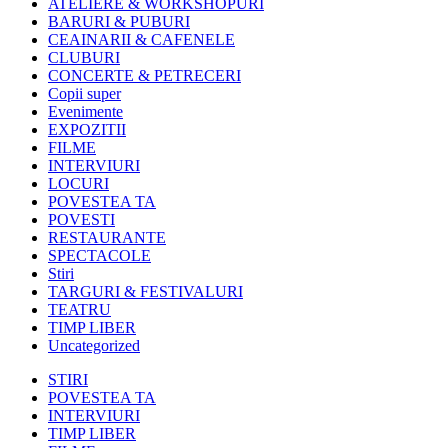
ATELIERE & WORKSHOPURI
BARURI & PUBURI
CEAINARII & CAFENELE
CLUBURI
CONCERTE & PETRECERI
Copii super
Evenimente
EXPOZITII
FILME
INTERVIURI
LOCURI
POVESTEA TA
POVESTI
RESTAURANTE
SPECTACOLE
Stiri
TARGURI & FESTIVALURI
TEATRU
TIMP LIBER
Uncategorized
STIRI
POVESTEA TA
INTERVIURI
TIMP LIBER