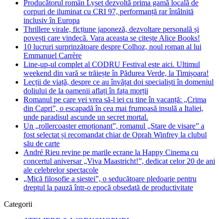
Producătorul român Lyset dezvoltă prima gamă locală de
corpuri de iluminat cu CRI 97, performanță rar întâlnită
inclusiv în Europa
Thrillere virale, ficțiune japoneză, dezvoltare personală și
povești care vindecă. Vara aceasta se citește Alice Books!
10 lucruri surprinzătoare despre Colhoz, noul roman al lui
Emmanuel Carrère
Line-up-ul complet al CODRU Festival este aici. Ultimul
weekend din vară se trăiește în Pădurea Verde, la Timișoara!
Lecții de viață, despre ce au învățat doi specialiști în domeniul
doliului de la oamenii aflați în fața morții
Romanul pe care vei vrea să-l iei cu tine în vacanță: „Crima
din Capri”, o escapadă în cea mai frumoasă insulă a Italiei,
unde paradisul ascunde un secret mortal.
Un „rollercoaster emoționant”, romanul „Stare de visare” a
fost selectat și recomandat chiar de Oprah Winfrey la clubul
său de carte
André Rieu revine pe marile ecrane la Happy Cinema cu
concertul aniversar „Viva Maastricht!”, dedicat celor 20 de ani
ale celebrelor spectacole
„Mică filosofie a siestei”, o seducătoare pledoarie pentru
dreptul la pauză într-o epocă obsedată de productivitate
Categorii