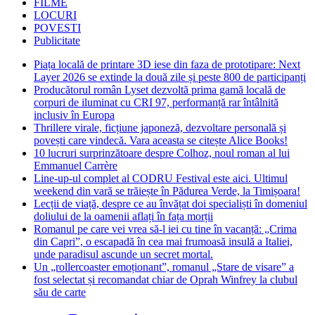
FILME
LOCURI
POVESTI
Publicitate
Piața locală de printare 3D iese din faza de prototipare: Next
Layer 2026 se extinde la două zile și peste 800 de participanți
Producătorul român Lyset dezvoltă prima gamă locală de
corpuri de iluminat cu CRI 97, performanță rar întâlnită
inclusiv în Europa
Thrillere virale, ficțiune japoneză, dezvoltare personală și
povești care vindecă. Vara aceasta se citește Alice Books!
10 lucruri surprinzătoare despre Colhoz, noul roman al lui
Emmanuel Carrère
Line-up-ul complet al CODRU Festival este aici. Ultimul
weekend din vară se trăiește în Pădurea Verde, la Timișoara!
Lecții de viață, despre ce au învățat doi specialiști în domeniul
doliului de la oamenii aflați în fața morții
Romanul pe care vei vrea să-l iei cu tine în vacanță: „Crima
din Capri”, o escapadă în cea mai frumoasă insulă a Italiei,
unde paradisul ascunde un secret mortal.
Un „rollercoaster emoționant”, romanul „Stare de visare” a
fost selectat și recomandat chiar de Oprah Winfrey la clubul
său de carte