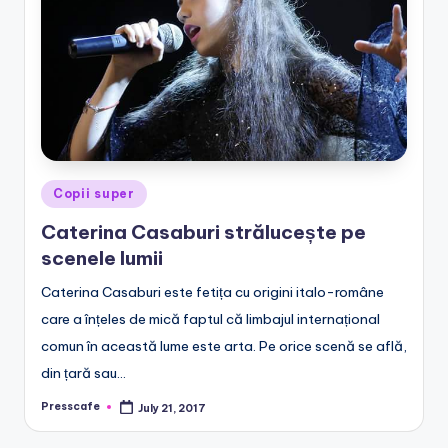
e
.
r
o
Posted
Copii super
in
Caterina Casaburi strălucește pe
scenele lumii
Caterina Casaburi este fetița cu origini italo-române
care a înțeles de mică faptul că limbajul internațional
comun în această lume este arta. Pe orice scenă se află,
din țară sau…
Presscafe
July 21, 2017
Posted
by