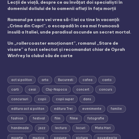
Lecții de viață, despre ce au învățat doi specialiști în
domeniul doliului de la oamenii aflați în fața morții
Romanul pe care vei vrea să-l iei cu tine în vacanță:
„Crima din Capri”, o escapadă în cea mai frumoasă
insulă a Italiei, unde paradisul ascunde un secret mortal.
Un „rollercoaster emoționant”, romanul „Stare de
visare” a fost selectat și recomandat chiar de Oprah
Winfrey la clubul său de carte
act si politon
arta
Bucuresti
cafea
canto
carti
ceai
Cluj-Napoca
concert
concurs
concursuri
copii
copii super
dans
editura act si politon
editura Trei
evenimente
familie
fashion
festival
film
filme
fotografie
handmade
jazz
lectura
locuri
Mata Hari
moarte
muzica
pasiune
pictura
povestea ta