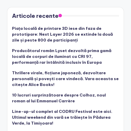
Articole recente
Piața locală de printare 3D iese din faza de
prototipare: Next Layer 2026 se extinde la două
zile și peste 800 de participanți
Producătorul român Lyset dezvoltă prima gamă
locală de corpuri de iluminat cu CRI 97,
performanță rar întâlnită inclusiv în Europa
Thrillere virale, ficțiune japoneză, dezvoltare
personală și povești care vindecă. Vara aceasta se
citește Alice Books!
10 lucruri surprinzătoare despre Colhoz, noul
roman al lui Emmanuel Carrère
Line-up-ul complet al CODRU Festival este aici.
Ultimul weekend din vară se trăiește în Pădurea
Verde, la Timișoara!