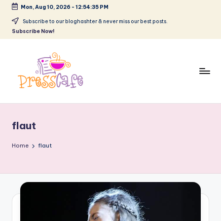
Mon, Aug 10, 2026
-
12:54:36 PM
Skip
Subscribe to our bloghashter & never miss our best posts.
Subscribe Now!
to
content
P
Cafeneau
r
experientelor
flaut
urbane
e
s
Home
flaut
s
c
a
f