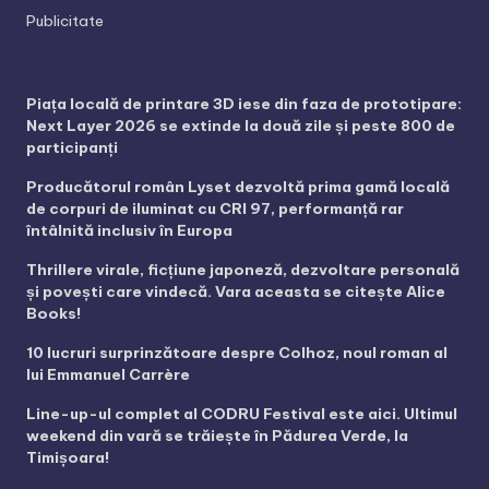
Publicitate
Piața locală de printare 3D iese din faza de prototipare:
Next Layer 2026 se extinde la două zile și peste 800 de
participanți
Producătorul român Lyset dezvoltă prima gamă locală
de corpuri de iluminat cu CRI 97, performanță rar
întâlnită inclusiv în Europa
Thrillere virale, ficțiune japoneză, dezvoltare personală
și povești care vindecă. Vara aceasta se citește Alice
Books!
10 lucruri surprinzătoare despre Colhoz, noul roman al
lui Emmanuel Carrère
Line-up-ul complet al CODRU Festival este aici. Ultimul
weekend din vară se trăiește în Pădurea Verde, la
Timișoara!