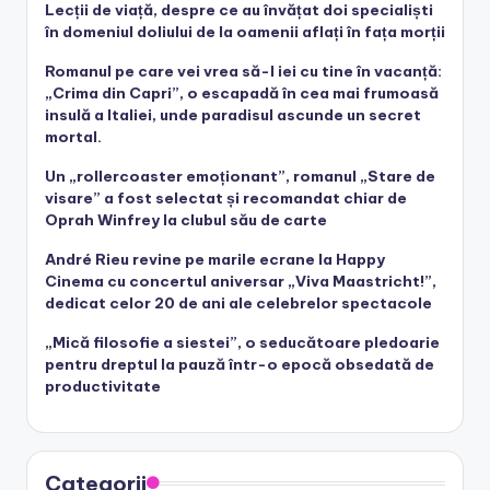
Lecții de viață, despre ce au învățat doi specialiști
în domeniul doliului de la oamenii aflați în fața morții
Romanul pe care vei vrea să-l iei cu tine în vacanță:
„Crima din Capri”, o escapadă în cea mai frumoasă
insulă a Italiei, unde paradisul ascunde un secret
mortal.
Un „rollercoaster emoționant”, romanul „Stare de
visare” a fost selectat și recomandat chiar de
Oprah Winfrey la clubul său de carte
André Rieu revine pe marile ecrane la Happy
Cinema cu concertul aniversar „Viva Maastricht!”,
dedicat celor 20 de ani ale celebrelor spectacole
„Mică filosofie a siestei”, o seducătoare pledoarie
pentru dreptul la pauză într-o epocă obsedată de
productivitate
Categorii