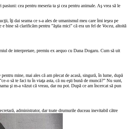
ri pasiuni: cea pentru meseria ta şi cea pentru animale. Aş vrea să le
ucţii, îţi dai seama ce s-a ales de umanismul meu care îmi ieşea pe
e e bine să clarificăm pentru ”ăştia mici” că era un fel de
Vocea
, altoită
miul de interpretare, premiu ex aequo cu Dana Dogaru. Cum să uit
e pentru mine, mai ales că am plecat de acasă, singură, în lume, după
ce-o să te faci tu în viaţa asta, că nu eşti bună de muncă?” Nu sunt,
u mama şi m-a văzut că vreau, dar nu pot. După ce am încercat să pun
ecretară, administrator, dar toate drumurile duceau inevitabil către