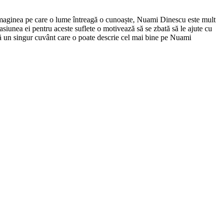
de imaginea pe care o lume întreagă o cunoaște, Nuami Dinescu este mult
asiunea ei pentru aceste suflete o motivează să se zbată să le ajute cu
istă un singur cuvânt care o poate descrie cel mai bine pe Nuami