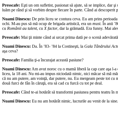
Presscafe:
Eşti un om sufletist, pasionat să ajute, să se implice, dar ş
luăm pe rând şi să vorbim despre fiecare în parte. Când ai descoperit p
Nuami Dinescu:
De prin liceu se contura ceva. Eu am prins perioad
ochi. M-au pus să mă ocup de brigada artistică, era un
must
. În anii ’
cu
Românii
au talent
, cu
X factor
, dar la grămadă. Era funny. Mai ales
Presscafe:
Mai ţii minte când ai urcat prima dată pe o scenă adevărat
Nuami Dinescu:
Da. În ’83- ’84 la Costineşti, la
Gala Tânărului Act
aşa ceva?
Presscafe:
Familia ţi-a încurajat această pasiune?
Nuami Dinescu:
Am avut noroc cu o mamă liberă la cap care aşa l-a ed
liceu, la 18 ani. Nu mi-au impus niciodată nimic, nici măcar să mă măr
că nu am putere, am voinţă, dar putere, nu. Eu mergeam peste tot cu ma
două furci de fân în căruţă, era să cad cu furcă cu tot pe deal.
Presscafe:
Când te-ai hotărât să transformi pasiunea pentru teatru în m
Nuami Dinescu:
Eu nu am hotărât nimic, lucrurile au venit de la sine.