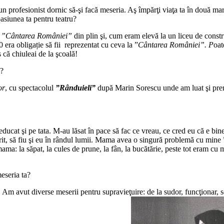
i un profesionist dornic să-şi facă meseria. Aş împărţi viaţa ta în două ma
asiunea ta pentru teatru?
a
”Cântarea
României”
din plin şi, cum eram elevă la un liceu de constr
80 era obligație să fii reprezentat cu ceva la ”
Cântarea României”. P
oat
 că chiuleai de la şcoală!
ă?
or
, cu spectacolul
”Rânduieli”
după Marin Sorescu unde am luat şi pre
ucat şi pe tata. M-au lăsat în pace să fac ce vreau, ce cred eu că e bin
it, să fiu şi eu în rândul lumii. Mama avea o singură problemă cu mine ”
ma: la săpat, la cules de prune, la fân, la bucătărie, peste tot eram c
eseria ta?
 Am avut diverse meserii pentru supravieţuire: de la sudor, funcţionar, s