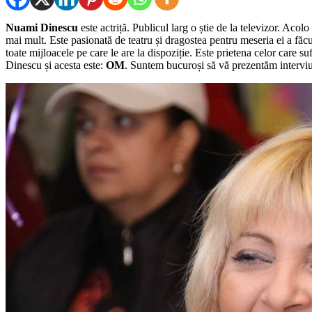
Nuami Dinescu
este actriță. Publicul larg o știe de la televizor. Ac
mai mult. Este pasionată de teatru și dragostea pentru meseria ei a făcu
toate mijloacele pe care le are la dispoziție. Este prietena celor care 
Dinescu și acesta este:
OM
. Suntem bucuroși să vă prezentăm intervi