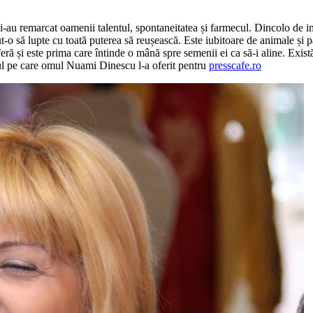
olo i-au remarcat oamenii talentul, spontaneitatea și farmecul. Dincolo 
t-o să lupte cu toată puterea să reușească. Este iubitoare de animale și p
suferă și este prima care întinde o mână spre semenii ei ca să-i aline. Ex
ul pe care omul Nuami Dinescu l-a oferit pentru
presscafe.ro