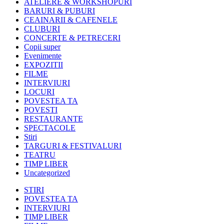
ATELIERE & WORKSHOPURI
BARURI & PUBURI
CEAINARII & CAFENELE
CLUBURI
CONCERTE & PETRECERI
Copii super
Evenimente
EXPOZITII
FILME
INTERVIURI
LOCURI
POVESTEA TA
POVESTI
RESTAURANTE
SPECTACOLE
Stiri
TARGURI & FESTIVALURI
TEATRU
TIMP LIBER
Uncategorized
STIRI
POVESTEA TA
INTERVIURI
TIMP LIBER