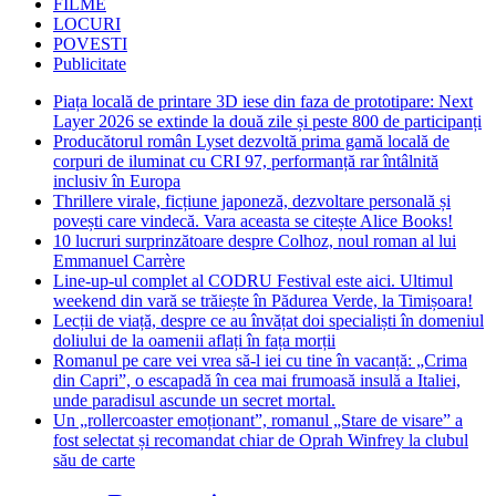
FILME
LOCURI
POVESTI
Publicitate
Piața locală de printare 3D iese din faza de prototipare: Next
Layer 2026 se extinde la două zile și peste 800 de participanți
Producătorul român Lyset dezvoltă prima gamă locală de
corpuri de iluminat cu CRI 97, performanță rar întâlnită
inclusiv în Europa
Thrillere virale, ficțiune japoneză, dezvoltare personală și
povești care vindecă. Vara aceasta se citește Alice Books!
10 lucruri surprinzătoare despre Colhoz, noul roman al lui
Emmanuel Carrère
Line-up-ul complet al CODRU Festival este aici. Ultimul
weekend din vară se trăiește în Pădurea Verde, la Timișoara!
Lecții de viață, despre ce au învățat doi specialiști în domeniul
doliului de la oamenii aflați în fața morții
Romanul pe care vei vrea să-l iei cu tine în vacanță: „Crima
din Capri”, o escapadă în cea mai frumoasă insulă a Italiei,
unde paradisul ascunde un secret mortal.
Un „rollercoaster emoționant”, romanul „Stare de visare” a
fost selectat și recomandat chiar de Oprah Winfrey la clubul
său de carte