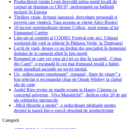
Producătorul român Lyset dezvoltă prima gamă locală de
corpuri de iluminat cu CRI 97, performanță rar întâlnită
inclusiv în Europa
Thrillere virale, ficțiune japoneză, dezvoltare personală și
povești care vindecă. Vara aceasta se citește Alice Books!
10 lucruri surprinzătoare despre Colhoz, noul roman al lui
Emmanuel Carrère
Line-up-ul complet al CODRU Festival este aici. Ultimul
weekend din vară se trăiește în Pădurea Verde, la Timișoara!
Lecții de viață, despre ce au învățat doi specialiști în domeniul
doliului de la oamenii aflați în fața morții
Romanul pe care vei vrea să-l iei cu tine în vacanță: „Crima
din Capri”, o escapadă în cea mai frumoasă insulă a Italiei,
unde paradisul ascunde un secret mortal.
Un „rollercoaster emoționant”, romanul „Stare de visare” a
fost selectat și recomandat chiar de Oprah Winfrey la clubul
său de carte
André Rieu revine pe marile ecrane la Happy Cinema cu
concertul aniversar „Viva Maastricht!”, dedicat celor 20 de ani
ale celebrelor spectacole
„Mică filosofie a siestei”, o seducătoare pledoarie pentru
dreptul la pauză într-o epocă obsedată de productivitate
Categorii