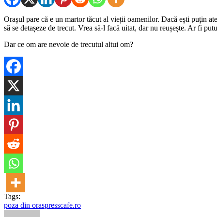
Orașul pare că e un martor tăcut al vieții oamenilor. Dacă ești puțin at
să se detașeze de trecut. Vrea să-l facă uitat, dar nu reușește. Ar fi pu
Dar ce om are nevoie de trecutul altui om?
Tags:
poza din oras
presscafe.ro