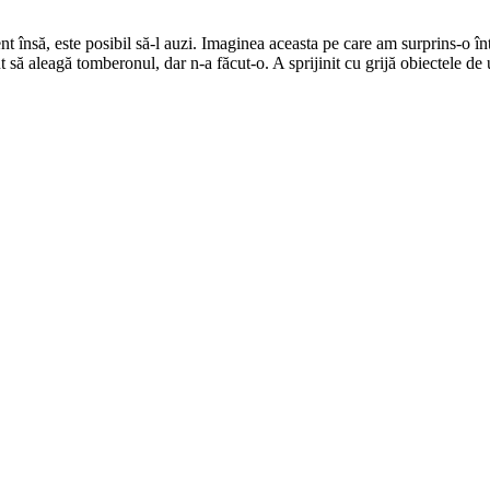
ent însă, este posibil să-l auzi. Imaginea aceasta pe care am surprins-o 
tut să aleagă tomberonul, dar n-a făcut-o. A sprijinit cu grijă obiectele de