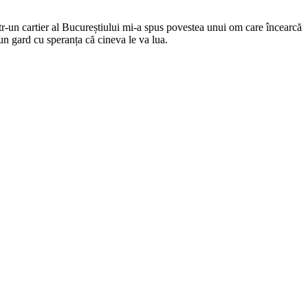
într-un cartier al Bucureștiului mi-a spus povestea unui om care încearcă
 un gard cu speranța că cineva le va lua.