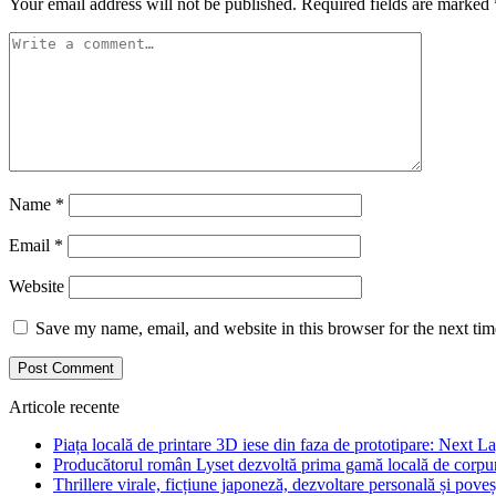
Your email address will not be published.
Required fields are marked
Name
*
Email
*
Website
Save my name, email, and website in this browser for the next ti
Articole recente
Piața locală de printare 3D iese din faza de prototipare: Next La
Producătorul român Lyset dezvoltă prima gamă locală de corpuri
Thrillere virale, ficțiune japoneză, dezvoltare personală și pove