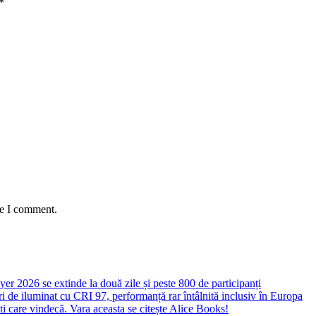
*
me I comment.
yer 2026 se extinde la două zile și peste 800 de participanți
 de iluminat cu CRI 97, performanță rar întâlnită inclusiv în Europa
ști care vindecă. Vara aceasta se citește Alice Books!