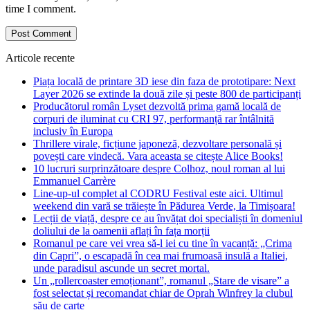
time I comment.
Articole recente
Piața locală de printare 3D iese din faza de prototipare: Next
Layer 2026 se extinde la două zile și peste 800 de participanți
Producătorul român Lyset dezvoltă prima gamă locală de
corpuri de iluminat cu CRI 97, performanță rar întâlnită
inclusiv în Europa
Thrillere virale, ficțiune japoneză, dezvoltare personală și
povești care vindecă. Vara aceasta se citește Alice Books!
10 lucruri surprinzătoare despre Colhoz, noul roman al lui
Emmanuel Carrère
Line-up-ul complet al CODRU Festival este aici. Ultimul
weekend din vară se trăiește în Pădurea Verde, la Timișoara!
Lecții de viață, despre ce au învățat doi specialiști în domeniul
doliului de la oamenii aflați în fața morții
Romanul pe care vei vrea să-l iei cu tine în vacanță: „Crima
din Capri”, o escapadă în cea mai frumoasă insulă a Italiei,
unde paradisul ascunde un secret mortal.
Un „rollercoaster emoționant”, romanul „Stare de visare” a
fost selectat și recomandat chiar de Oprah Winfrey la clubul
său de carte