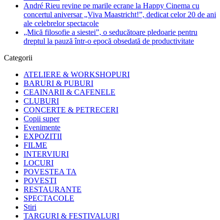
André Rieu revine pe marile ecrane la Happy Cinema cu
concertul aniversar „Viva Maastricht!”, dedicat celor 20 de ani
ale celebrelor spectacole
„Mică filosofie a siestei”, o seducătoare pledoarie pentru
dreptul la pauză într-o epocă obsedată de productivitate
Categorii
ATELIERE & WORKSHOPURI
BARURI & PUBURI
CEAINARII & CAFENELE
CLUBURI
CONCERTE & PETRECERI
Copii super
Evenimente
EXPOZITII
FILME
INTERVIURI
LOCURI
POVESTEA TA
POVESTI
RESTAURANTE
SPECTACOLE
Stiri
TARGURI & FESTIVALURI