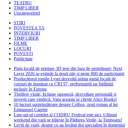
TEATRU
TIMP LIBER
Uncategorized
STIRI
POVESTEA TA
INTERVIURI
TIMP LIBER
FILME
LOCURI
POVESTI
Publicitate
Piața locală de printare 3D iese din faza de prototipare: Next
Layer 2026 se extinde la două zile și peste 800 de participanți
Producătorul român Lyset dezvoltă prima gamă locală de
corpuri de iluminat cu CRI 97, performanță rar întâlnită
inclusiv în Europa
Thrillere virale, ficțiune japoneză, dezvoltare personală și
povești care vindecă. Vara aceasta se citește Alice Books!
10 lucruri surprinzătoare despre Colhoz, noul roman al lui
Emmanuel Carrère
Line-up-ul complet al CODRU Festival este aici. Ultimul
weekend din vară se trăiește în Pădurea Verde, la Timișoara!
Lecții de viață, despre ce au învățat doi specialiști în domeniul