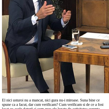
El nici usturoi nu a mancat, nici gura nu-i miroase. Suna bine ce
spune ca a facut, dar cum verificam? Cum verificam si de ce a fost
lasat cu acele datorii si cum erau ele legate de activitatea curenta…