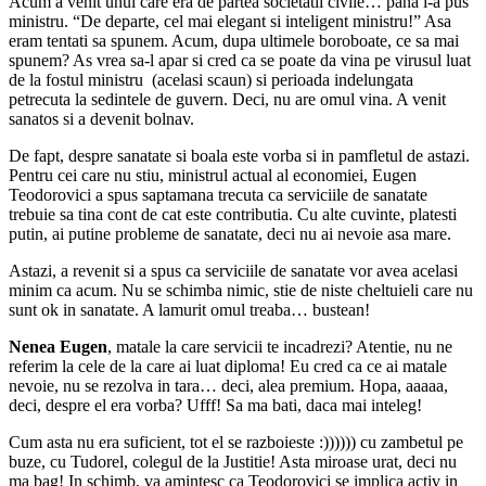
Acum a venit unul care era de partea societatii civile… pana l-a pus
ministru. “De departe, cel mai elegant si inteligent ministru!” Asa
eram tentati sa spunem. Acum, dupa ultimele boroboate, ce sa mai
spunem? As vrea sa-l apar si cred ca se poate da vina pe virusul luat
de la fostul ministru (acelasi scaun) si perioada indelungata
petrecuta la sedintele de guvern. Deci, nu are omul vina. A venit
sanatos si a devenit bolnav.
De fapt, despre sanatate si boala este vorba si in pamfletul de astazi.
Pentru cei care nu stiu, ministrul actual al economiei, Eugen
Teodorovici a spus saptamana trecuta ca serviciile de sanatate
trebuie sa tina cont de cat este contributia. Cu alte cuvinte, platesti
putin, ai putine probleme de sanatate, deci nu ai nevoie asa mare.
Astazi, a revenit si a spus ca serviciile de sanatate vor avea acelasi
minim ca acum. Nu se schimba nimic, stie de niste cheltuieli care nu
sunt ok in sanatate. A lamurit omul treaba… bustean!
Nenea Eugen
, matale la care servicii te incadrezi? Atentie, nu ne
referim la cele de la care ai luat diploma! Eu cred ca ce ai matale
nevoie, nu se rezolva in tara… deci, alea premium. Hopa, aaaaa,
deci, despre el era vorba? Ufff! Sa ma bati, daca mai inteleg!
Cum asta nu era suficient, tot el se razboieste :)))))) cu zambetul pe
buze, cu Tudorel, colegul de la Justitie! Asta miroase urat, deci nu
ma bag! In schimb, va amintesc ca Teodorovici se implica activ in