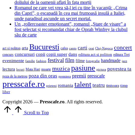
doliului de la oamenii aflați în fața morții
Romanul pe care vei vrea să-l iei cu tine în vacanță: „Crima
din Capri”, o escapadă în cea mai frumoasă insulă a Italiei,
unde paradisul ascunde un secret mortal.
Un „rollercoaster emoționant”, romanul „Stare de visare” a
fost selectat și recomandat chiar de Oprah Winfrey la clubul
său de carte
Bucuresti
concert
carti
arta
act si politon
cafea
canto
ceai
Cluj-Napoca
concursuri
copii
copii super
dans
concurs
editura act si politon
editura Trei
festival
film
evenimente
handmade
filme
familie
fashion
fotografie
jazz
pasiune
muzica
povestea ta
lectura
Mata Hari
moarte
locuri
pictura
premii
poza din oras
presscafe
poza de la metrou
premiera
presscafe.ro
talent
teatru
romania
timisoara
timp
prieteni
liber
Copyright 2026 —
Presscafe.ro
. All rights reserved.
Scroll to Top