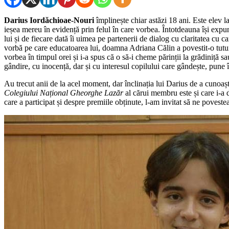
Darius Iordăchioae-Nouri
împlinește chiar astăzi 18 ani. Este elev l
ieșea mereu în evidență prin felul în care vorbea. Întotdeauna își expu
lui și de fiecare dată îi uimea pe partenerii de dialog cu claritatea cu c
vorbă pe care educatoarea lui, doamna Adriana Călin a povestit-o tutur
vorbea în timpul orei și i-a spus că o să-i cheme părinții la grădiniță s
gândire, cu inocență, dar și cu interesul copilului care gândește, pune 
Au trecut anii de la acel moment, dar înclinația lui Darius de a cunoașt
Colegiului Național Gheorghe Lazăr
al cărui membru este și care i-a 
care a participat și despre premiile obținute, l-am invitat să ne povestea