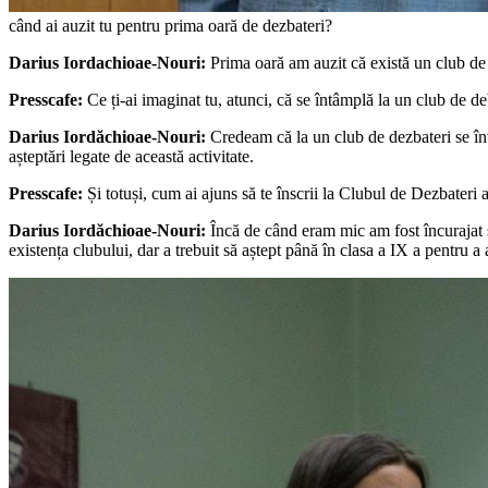
când ai auzit tu pentru prima oară de dezbateri?
Darius Iordachioae-Nouri:
Prima oară am auzit că există un club de d
Presscafe:
Ce ți-ai imaginat tu, atunci, că se întâmplă la un club de d
Darius Iordăchioae-Nouri:
Credeam că la un club de dezbateri se înv
așteptări legate de această activitate.
Presscafe:
Și totuși, cum ai ajuns să te înscrii la Clubul de Dezbateri 
Darius Iordăchioae-Nouri:
Încă de când eram mic am fost încurajat să
existența clubului, dar a trebuit să aștept până în clasa a IX a pentru a 