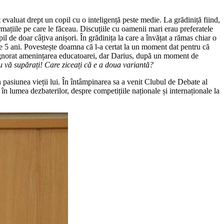
 evaluat drept un copil cu o inteligență peste medie. La grădiniță fiind,
mațiile pe care le făceau. Discuțiile cu oamenii mari erau preferatele
pil de doar câțiva anișori. În grădinița la care a învățat a rămas chiar o
e 5 ani. Povestește doamna că l-a certat la un moment dat pentru că
r fi ignorat amenințarea educatoarei, dar Darius, după un moment de
 vă supărați! Care ziceați că e a doua variantă?
n pasiunea vieții lui. În întâmpinarea sa a venit Clubul de Debate al
n lumea dezbaterilor, despre competițiile naționale și internaționale la