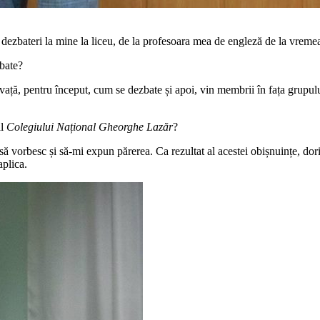
ezbateri la mine la liceu, de la profesoara mea de engleză de la vremea 
ebate?
ață, pentru început, cum se dezbate și apoi, vin membrii în fața grupulu
al
Colegiului Național Gheorghe Lazăr
?
 vorbesc și să-mi expun părerea. Ca rezultat al acestei obișnuințe, dorin
aplica.