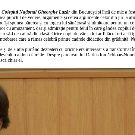
a
Colegiul Național Gheorghe Lazăr
din București și încă de mic a fost
nea punctul de vedere, argumenta și cerea argumente celor din jur la afir
are își spunea părerea și cu logica lui sănătoasă și uimitoare pentru un co
or cu amuzament, dar și admirație pentru felul în care gândea copilul d
au o să-l dea afară din clasă. Orice copil de vârsta lui ar fi tăcut ori a
întrebarea care a rămas celebră printre cadrele didactice din grădiniță:
Nu
e și de a afla purtând dezbateri cu oricine era interesat s-a transformat î
devenit o a doua familie. Despre parcursul lui Darius Iordăchioae-Nouri î
scă chiar el.