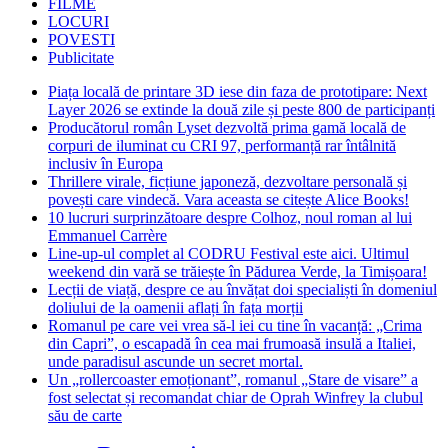
FILME
LOCURI
POVESTI
Publicitate
Piața locală de printare 3D iese din faza de prototipare: Next
Layer 2026 se extinde la două zile și peste 800 de participanți
Producătorul român Lyset dezvoltă prima gamă locală de
corpuri de iluminat cu CRI 97, performanță rar întâlnită
inclusiv în Europa
Thrillere virale, ficțiune japoneză, dezvoltare personală și
povești care vindecă. Vara aceasta se citește Alice Books!
10 lucruri surprinzătoare despre Colhoz, noul roman al lui
Emmanuel Carrère
Line-up-ul complet al CODRU Festival este aici. Ultimul
weekend din vară se trăiește în Pădurea Verde, la Timișoara!
Lecții de viață, despre ce au învățat doi specialiști în domeniul
doliului de la oamenii aflați în fața morții
Romanul pe care vei vrea să-l iei cu tine în vacanță: „Crima
din Capri”, o escapadă în cea mai frumoasă insulă a Italiei,
unde paradisul ascunde un secret mortal.
Un „rollercoaster emoționant”, romanul „Stare de visare” a
fost selectat și recomandat chiar de Oprah Winfrey la clubul
său de carte