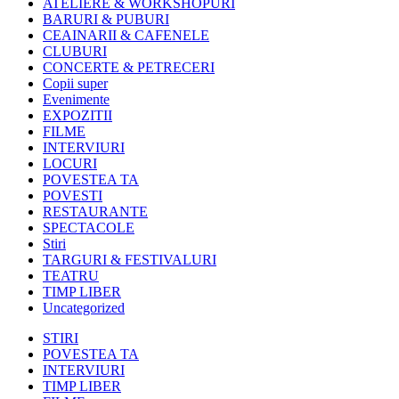
ATELIERE & WORKSHOPURI
BARURI & PUBURI
CEAINARII & CAFENELE
CLUBURI
CONCERTE & PETRECERI
Copii super
Evenimente
EXPOZITII
FILME
INTERVIURI
LOCURI
POVESTEA TA
POVESTI
RESTAURANTE
SPECTACOLE
Stiri
TARGURI & FESTIVALURI
TEATRU
TIMP LIBER
Uncategorized
STIRI
POVESTEA TA
INTERVIURI
TIMP LIBER