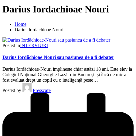
Darius Iordachioae Nouri
Home
Darius Iordachioae Nouri
Posted in
INTERVIURI
Darius Iordăchioae-Nouri sau pasiunea de a fi debater
Darius Iordăchioae-Nouri împlinește chiar astăzi 18 ani. Este elev la
Colegiul Național Gheorghe Lazăr din București și încă de mic a
fost evaluat drept un copil cu o inteligență peste…
Posted by
Presscafe