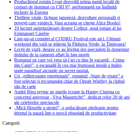
Producătorul român Lyset dezvoltă prima gamă locală de
corpuri de iluminat cu CRI 97, performanță rar întâlnită
inclusiv în Europa
Thrillere virale, ficțiune japoneză, dezvoltare personală și
povești care vindecă. Vara aceasta se citește Alice Books!
10 lucruri surprinzătoare despre Colhoz, noul roman al lui
Emmanuel Carrère
Line-up-ul complet al CODRU Festival este aici. Ultimul
weekend din vară se trăiește în Pădurea Verde, la Timișoara!
Lecții de viață, despre ce au învățat doi specialiști în domeniul
doliului de la oamenii aflați în fața morții
Romanul pe care vei vrea să-l iei cu tine în vacanță: „Crima
din Capri”, o escapadă în cea mai frumoasă insulă a Italiei,
unde paradisul ascunde un secret mortal.
Un „rollercoaster emoționant”, romanul „Stare de visare” a
fost selectat și recomandat chiar de Oprah Winfrey la clubul
său de carte
André Rieu revine pe marile ecrane la Happy Cinema cu
concertul aniversar „Viva Maastricht!”, dedicat celor 20 de ani
ale celebrelor spectacole
„Mică filosofie a siestei”, o seducătoare pledoarie pentru
dreptul la pauză într-o epocă obsedată de productivitate
Categorii