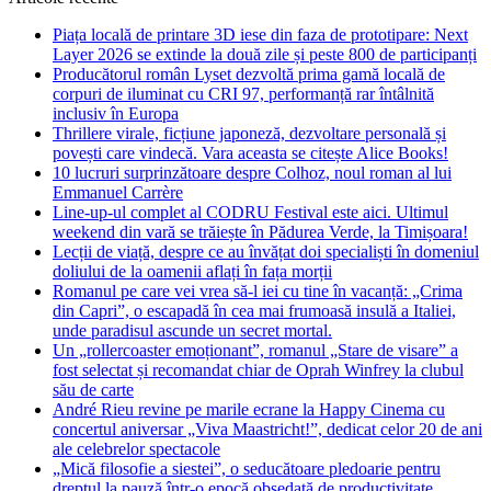
Piața locală de printare 3D iese din faza de prototipare: Next
Layer 2026 se extinde la două zile și peste 800 de participanți
Producătorul român Lyset dezvoltă prima gamă locală de
corpuri de iluminat cu CRI 97, performanță rar întâlnită
inclusiv în Europa
Thrillere virale, ficțiune japoneză, dezvoltare personală și
povești care vindecă. Vara aceasta se citește Alice Books!
10 lucruri surprinzătoare despre Colhoz, noul roman al lui
Emmanuel Carrère
Line-up-ul complet al CODRU Festival este aici. Ultimul
weekend din vară se trăiește în Pădurea Verde, la Timișoara!
Lecții de viață, despre ce au învățat doi specialiști în domeniul
doliului de la oamenii aflați în fața morții
Romanul pe care vei vrea să-l iei cu tine în vacanță: „Crima
din Capri”, o escapadă în cea mai frumoasă insulă a Italiei,
unde paradisul ascunde un secret mortal.
Un „rollercoaster emoționant”, romanul „Stare de visare” a
fost selectat și recomandat chiar de Oprah Winfrey la clubul
său de carte
André Rieu revine pe marile ecrane la Happy Cinema cu
concertul aniversar „Viva Maastricht!”, dedicat celor 20 de ani
ale celebrelor spectacole
„Mică filosofie a siestei”, o seducătoare pledoarie pentru
dreptul la pauză într-o epocă obsedată de productivitate