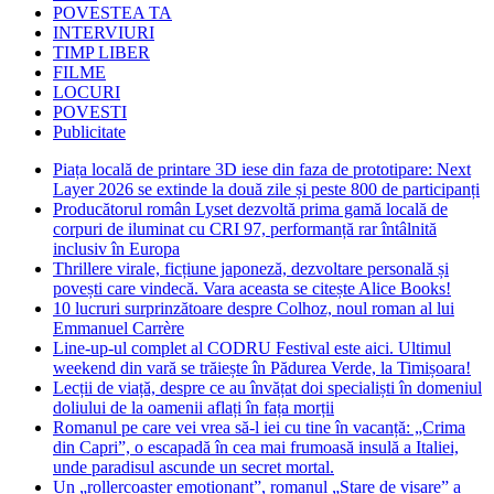
POVESTEA TA
INTERVIURI
TIMP LIBER
FILME
LOCURI
POVESTI
Publicitate
Piața locală de printare 3D iese din faza de prototipare: Next
Layer 2026 se extinde la două zile și peste 800 de participanți
Producătorul român Lyset dezvoltă prima gamă locală de
corpuri de iluminat cu CRI 97, performanță rar întâlnită
inclusiv în Europa
Thrillere virale, ficțiune japoneză, dezvoltare personală și
povești care vindecă. Vara aceasta se citește Alice Books!
10 lucruri surprinzătoare despre Colhoz, noul roman al lui
Emmanuel Carrère
Line-up-ul complet al CODRU Festival este aici. Ultimul
weekend din vară se trăiește în Pădurea Verde, la Timișoara!
Lecții de viață, despre ce au învățat doi specialiști în domeniul
doliului de la oamenii aflați în fața morții
Romanul pe care vei vrea să-l iei cu tine în vacanță: „Crima
din Capri”, o escapadă în cea mai frumoasă insulă a Italiei,
unde paradisul ascunde un secret mortal.
Un „rollercoaster emoționant”, romanul „Stare de visare” a