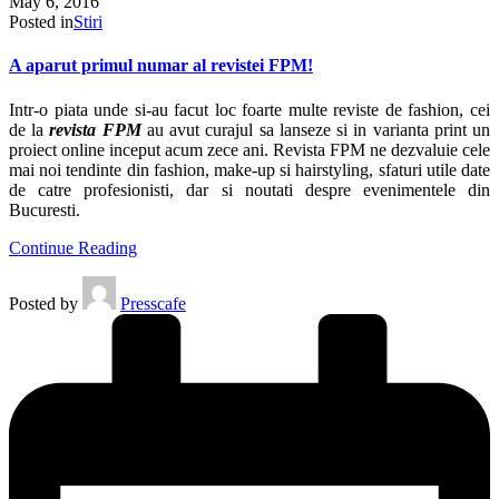
May 6, 2016
Posted in
Stiri
A aparut primul numar al revistei FPM!
Intr-o piata unde si-au facut loc foarte multe reviste de fashion, cei
de la
revista FPM
au avut curajul sa lanseze si in varianta print un
proiect online inceput acum zece ani. Revista FPM ne dezvaluie cele
mai noi tendinte din fashion, make-up si hairstyling, sfaturi utile date
de catre profesionisti, dar si noutati despre evenimentele din
Bucuresti.
Continue Reading
Posted by
Presscafe