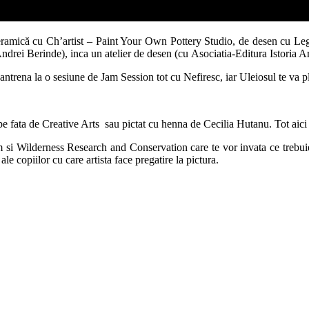
e ceramică cu Ch’artist – Paint Your Own Pottery Studio, de desen cu L
rei Berinde), inca un atelier de desen (cu Asociatia-Editura Istoria Artei
i antrena la o sesiune de Jam Session tot cu Nefiresc, iar Uleiosul te va p
t pe fata de Creative Arts sau pictat cu henna de Cecilia Hutanu. Tot aic
 si Wilderness Research and Conservation care te vor invata ce trebuie 
le copiilor cu care artista face pregatire la pictura.