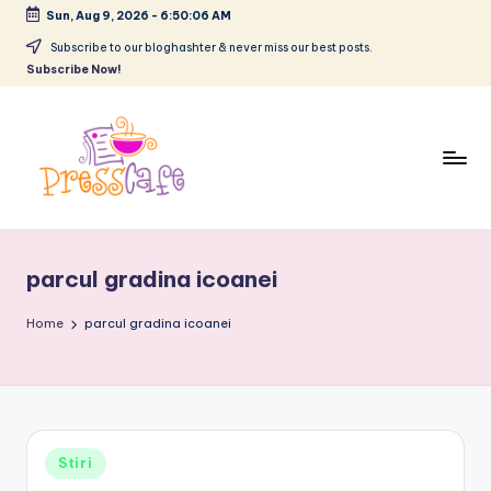
Sun, Aug 9, 2026
-
6:50:06 AM
Skip
Subscribe to our bloghashter & never miss our best posts.
Subscribe Now!
to
content
P
Cafeneau
r
experientelor
parcul gradina icoanei
urbane
e
s
Home
parcul gradina icoanei
s
c
a
Posted
Stiri
f
in