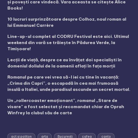
și povești care vindecă. Vara aceasta se citește Alice
Books!
10 lucruri surprinzătoare despre Colhoz, noul roman al
lui Emmanuel Carrère
Line-up-ul complet al CODRU Festival este aici. Ultimul
weekend din vară se trăiește în Pădurea Verde, la
Timișoara!
Lecții de viață, despre ce au învățat doi specialiști în
domeniul doliului de la oamenii aflați în fața morții
Romanul pe care vei vrea să-l iei cu tine în vacanță:
„Crima din Capri”, o escapadă în cea mai frumoasă
insulă a Italiei, unde paradisul ascunde un secret mortal.
Un „rollercoaster emoționant”, romanul „Stare de
visare” a fost selectat și recomandat chiar de Oprah
Winfrey la clubul său de carte
act si politon
arta
Bucuresti
cafea
canto