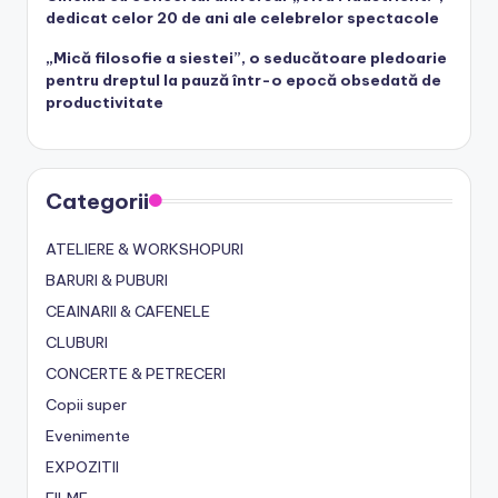
dedicat celor 20 de ani ale celebrelor spectacole
„Mică filosofie a siestei”, o seducătoare pledoarie
pentru dreptul la pauză într-o epocă obsedată de
productivitate
Categorii
ATELIERE & WORKSHOPURI
BARURI & PUBURI
CEAINARII & CAFENELE
CLUBURI
CONCERTE & PETRECERI
Copii super
Evenimente
EXPOZITII
FILME