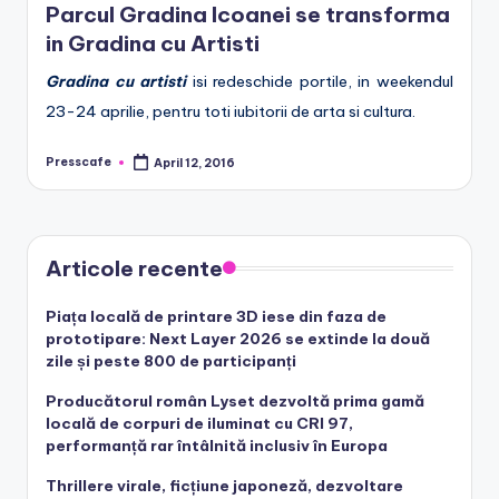
Parcul Gradina Icoanei se transforma
e
in Gradina cu Artisti
.
Gradina cu artisti
isi redeschide portile, in weekendul
r
23-24 aprilie, pentru toti iubitorii de arta si cultura.
o
Presscafe
April 12, 2016
Posted
by
Articole recente
Piața locală de printare 3D iese din faza de
prototipare: Next Layer 2026 se extinde la două
zile și peste 800 de participanți
Producătorul român Lyset dezvoltă prima gamă
locală de corpuri de iluminat cu CRI 97,
performanță rar întâlnită inclusiv în Europa
Thrillere virale, ficțiune japoneză, dezvoltare