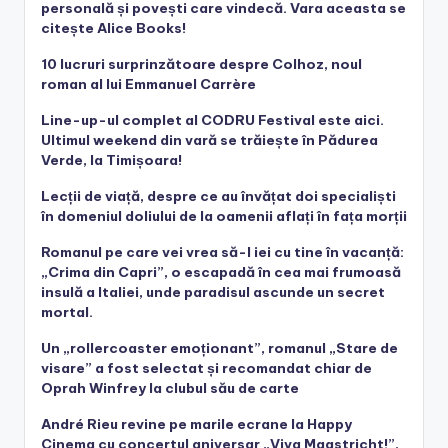
personală și povești care vindecă. Vara aceasta se
citește Alice Books!
10 lucruri surprinzătoare despre Colhoz, noul
roman al lui Emmanuel Carrère
Line-up-ul complet al CODRU Festival este aici.
Ultimul weekend din vară se trăiește în Pădurea
Verde, la Timișoara!
Lecții de viață, despre ce au învățat doi specialiști
în domeniul doliului de la oamenii aflați în fața morții
Romanul pe care vei vrea să-l iei cu tine în vacanță:
„Crima din Capri”, o escapadă în cea mai frumoasă
insulă a Italiei, unde paradisul ascunde un secret
mortal.
Un „rollercoaster emoționant”, romanul „Stare de
visare” a fost selectat și recomandat chiar de
Oprah Winfrey la clubul său de carte
André Rieu revine pe marile ecrane la Happy
Cinema cu concertul aniversar „Viva Maastricht!”,