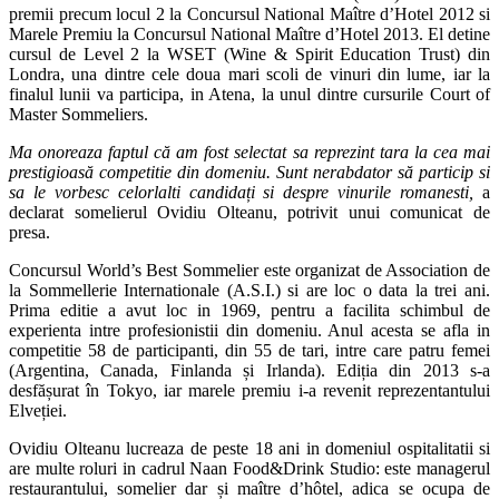
premii precum locul 2 la Concursul National Maître d’Hotel 2012 si
Marele Premiu la Concursul National Maître d’Hotel 2013. El detine
cursul de Level 2 la WSET (Wine & Spirit Education Trust) din
Londra, una dintre cele doua mari scoli de vinuri din lume, iar la
finalul lunii va participa, in Atena, la unul dintre cursurile Court of
Master Sommeliers.
Ma onoreaza faptul că am fost selectat sa reprezint tara la cea mai
prestigioasă competitie din domeniu. Sunt nerabdator să particip si
sa le vorbesc celorlalti candidați si despre vinurile romanesti,
a
declarat somelierul Ovidiu Olteanu, potrivit unui comunicat de
presa.
Concursul World’s Best Sommelier este organizat de Association de
la Sommellerie Internationale (A.S.I.) si are loc o data la trei ani.
Prima editie a avut loc in 1969, pentru a facilita schimbul de
experienta intre profesionistii din domeniu. Anul acesta se afla in
competitie 58 de participanti, din 55 de tari, intre care patru femei
(Argentina, Canada, Finlanda și Irlanda). Ediția din 2013 s-a
desfășurat în Tokyo, iar marele premiu i-a revenit reprezentantului
Elveției.
Ovidiu Olteanu lucreaza de peste 18 ani in domeniul ospitalitatii si
are multe roluri in cadrul Naan Food&Drink Studio: este managerul
restaurantului, somelier dar și maître d’hôtel, adica se ocupa de