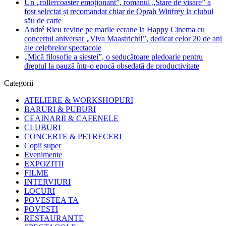
Un „rollercoaster emoționant”, romanul „Stare de visare” a
fost selectat și recomandat chiar de Oprah Winfrey la clubul
său de carte
André Rieu revine pe marile ecrane la Happy Cinema cu
concertul aniversar „Viva Maastricht!”, dedicat celor 20 de ani
ale celebrelor spectacole
„Mică filosofie a siestei”, o seducătoare pledoarie pentru
dreptul la pauză într-o epocă obsedată de productivitate
Categorii
ATELIERE & WORKSHOPURI
BARURI & PUBURI
CEAINARII & CAFENELE
CLUBURI
CONCERTE & PETRECERI
Copii super
Evenimente
EXPOZITII
FILME
INTERVIURI
LOCURI
POVESTEA TA
POVESTI
RESTAURANTE