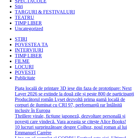
SPECTACOLE
Stiri
TARGURI & FESTIVALURI
TEATRU
TIMP LIBER
Uncategorized
STIRI
POVESTEA TA
INTERVIURI
TIMP LIBER
FILME
LOCURI
POVESTI
Publicitate
Piața locală de printare 3D iese din faza de prototipare: Next
Layer 2026 se extinde la două zile și peste 800 de participanți
Producătorul român Lyset dezvoltă prima gamă locală de
corpuri de iluminat cu CRI 97, performanță rar întâlnită
inclusiv în Europa
Thrillere virale, ficțiune japoneză, dezvoltare personală și
povești care vindecă. Vara aceasta se citește Alice Books!
10 lucruri surprinzătoare despre Colhoz, noul roman al lui
Emmanuel Carrère