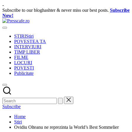
Skip
-
to
Subscribe to our bloghashter & never miss our best posts.
Subscribe
content
Now!
Presscafe.ro
Cafeneau
experientelor
STIRI
Stiri
urbane
POVESTEA TA
INTERVIURI
TIMP LIBER
FILME
LOCURI
POVESTI
Publicitate
Subscribe
Home
Stiri
Ovidiu Olteanu ne reprezinta la World’s Best Sommelier