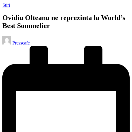
Posted
Stiri
in
Ovidiu Olteanu ne reprezinta la World’s
Best Sommelier
Posted
Presscafe
by