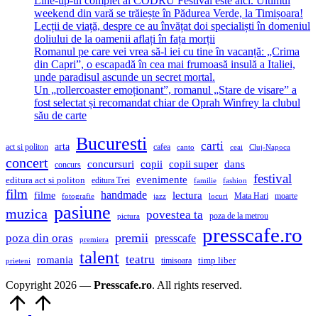
Line-up-ul complet al CODRU Festival este aici. Ultimul
weekend din vară se trăiește în Pădurea Verde, la Timișoara!
Lecții de viață, despre ce au învățat doi specialiști în domeniul
doliului de la oamenii aflați în fața morții
Romanul pe care vei vrea să-l iei cu tine în vacanță: „Crima
din Capri”, o escapadă în cea mai frumoasă insulă a Italiei,
unde paradisul ascunde un secret mortal.
Un „rollercoaster emoționant”, romanul „Stare de visare” a
fost selectat și recomandat chiar de Oprah Winfrey la clubul
său de carte
Bucuresti
carti
arta
act si politon
cafea
canto
ceai
Cluj-Napoca
concert
concursuri
copii
copii super
dans
concurs
festival
evenimente
editura act si politon
editura Trei
familie
fashion
film
handmade
lectura
filme
Mata Hari
moarte
fotografie
jazz
locuri
pasiune
muzica
povestea ta
poza de la metrou
pictura
presscafe.ro
premii
poza din oras
presscafe
premiera
talent
teatru
romania
timisoara
timp liber
prieteni
Copyright 2026 —
Presscafe.ro
. All rights reserved.
Scroll
to