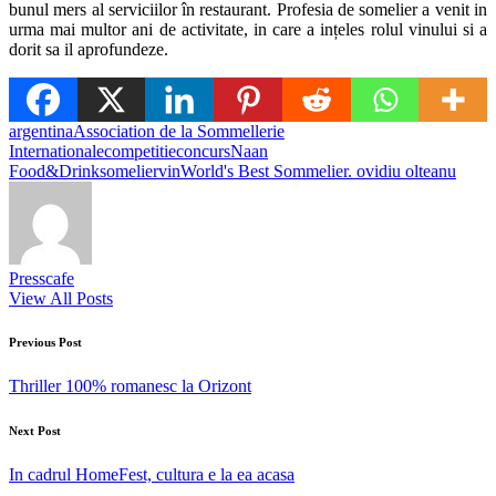
bunul mers al serviciilor în restaurant. Profesia de somelier a venit in
urma mai multor ani de activitate, in care a ințeles rolul vinului si a
dorit sa il aprofundeze.
Tags:
argentina
Association de la Sommellerie
Internationale
competitie
concurs
Naan
Food&Drink
somelier
vin
World's Best Sommelier. ovidiu olteanu
Presscafe
View All Posts
Post
Previous Post
navigation
Thriller 100% romanesc la Orizont
Next Post
In cadrul HomeFest, cultura e la ea acasa