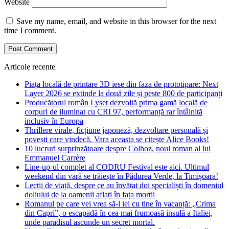
Website
Save my name, email, and website in this browser for the next
time I comment.
Articole recente
Piața locală de printare 3D iese din faza de prototipare: Next
Layer 2026 se extinde la două zile și peste 800 de participanți
Producătorul român Lyset dezvoltă prima gamă locală de
corpuri de iluminat cu CRI 97, performanță rar întâlnită
inclusiv în Europa
Thrillere virale, ficțiune japoneză, dezvoltare personală și
povești care vindecă. Vara aceasta se citește Alice Books!
10 lucruri surprinzătoare despre Colhoz, noul roman al lui
Emmanuel Carrère
Line-up-ul complet al CODRU Festival este aici. Ultimul
weekend din vară se trăiește în Pădurea Verde, la Timișoara!
Lecții de viață, despre ce au învățat doi specialiști în domeniul
doliului de la oamenii aflați în fața morții
Romanul pe care vei vrea să-l iei cu tine în vacanță: „Crima
din Capri”, o escapadă în cea mai frumoasă insulă a Italiei,
unde paradisul ascunde un secret mortal.