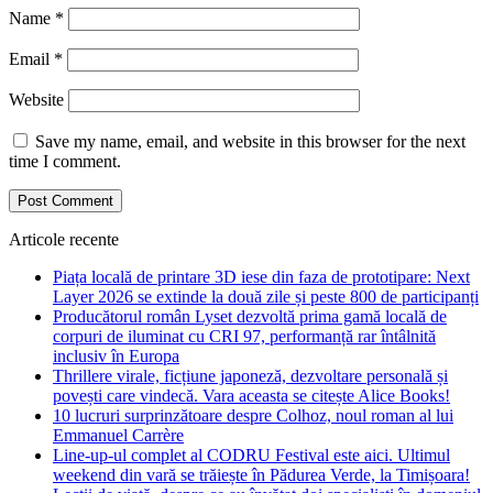
Name
*
Email
*
Website
Save my name, email, and website in this browser for the next
time I comment.
Articole recente
Piața locală de printare 3D iese din faza de prototipare: Next
Layer 2026 se extinde la două zile și peste 800 de participanți
Producătorul român Lyset dezvoltă prima gamă locală de
corpuri de iluminat cu CRI 97, performanță rar întâlnită
inclusiv în Europa
Thrillere virale, ficțiune japoneză, dezvoltare personală și
povești care vindecă. Vara aceasta se citește Alice Books!
10 lucruri surprinzătoare despre Colhoz, noul roman al lui
Emmanuel Carrère
Line-up-ul complet al CODRU Festival este aici. Ultimul
weekend din vară se trăiește în Pădurea Verde, la Timișoara!