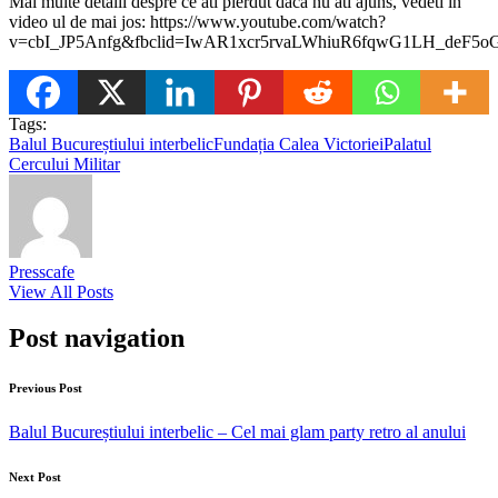
Mai multe detalii despre ce ati pierdut daca nu ati ajuns, vedeti in
video ul de mai jos: https://www.youtube.com/watch?
v=cbI_JP5Anfg&fbclid=IwAR1xcr5rvaLWhiuR6fqwG1LH_deF5
Tags:
Balul Bucureștiului interbelic
Fundația Calea Victoriei
Palatul
Cercului Militar
Presscafe
View All Posts
Post navigation
Previous Post
Balul Bucureștiului interbelic – Cel mai glam party retro al anului
Next Post