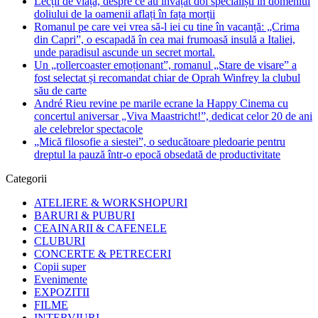
Lecții de viață, despre ce au învățat doi specialiști în domeniul
doliului de la oamenii aflați în fața morții
Romanul pe care vei vrea să-l iei cu tine în vacanță: „Crima
din Capri”, o escapadă în cea mai frumoasă insulă a Italiei,
unde paradisul ascunde un secret mortal.
Un „rollercoaster emoționant”, romanul „Stare de visare” a
fost selectat și recomandat chiar de Oprah Winfrey la clubul
său de carte
André Rieu revine pe marile ecrane la Happy Cinema cu
concertul aniversar „Viva Maastricht!”, dedicat celor 20 de ani
ale celebrelor spectacole
„Mică filosofie a siestei”, o seducătoare pledoarie pentru
dreptul la pauză într-o epocă obsedată de productivitate
Categorii
ATELIERE & WORKSHOPURI
BARURI & PUBURI
CEAINARII & CAFENELE
CLUBURI
CONCERTE & PETRECERI
Copii super
Evenimente
EXPOZITII
FILME
INTERVIURI