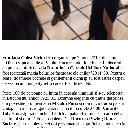
Fundația Calea Victoriei
a organizat pe 7 iunie 2019, de la ora
20.00, a șaptea ediție a Balului Bucureștiului Interbelic. În decorul
de poveste oferit de
sala Bizantină
a
Cercului Militar Național
, a
fost recreeată magia balurilor fastuoase ale anilor ’20 și ‘30. Pentru o
seară, doamnele cochete și gentlemenii dichisiți au fost astfel oaspeți
de seamă ai unui party retro care a fost de neuitat.
Peste 100 de persoane au intrat în capsula timpului și s-au teleportat
în Bucureștiul anilor 1920-30. Doamne elegante cu ținute desprinse
din poveștile protipendadei
Micului Paris
și domni cu frac și pălării
vintage au încins ringul de dans până după orele 24.00.
Vinurile
Jidvei
au asigurat clinchetul fericit al paharelor, orchestra armatei a
dat tonul și o trupă de dans talentată –
București Swing Dance
Society
, dar mai ales și cei doi prezentatori magnifici au animat ca la