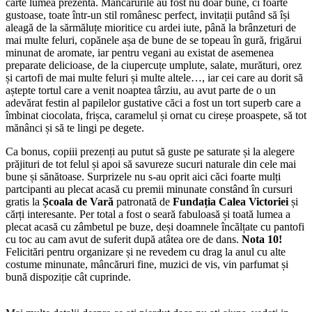
carte lumea prezentă. Mâncărurile au fost nu doar bune, ci foarte
gustoase, toate într-un stil românesc perfect, invitații putând să își
aleagă de la sărmăluțe mioritice cu ardei iute, până la brânzeturi de
mai multe feluri, copănele așa de bune de se topeau în gură, frigărui
minunat de aromate, iar pentru vegani au existat de asemenea
preparate delicioase, de la ciupercuțe umplute, salate, murături, orez
și cartofi de mai multe feluri și multe altele…, iar cei care au dorit să
aștepte tortul care a venit noaptea târziu, au avut parte de o un
adevărat festin al papilelor gustative căci a fost un tort superb care a
îmbinat ciocolata, frișca, caramelul și ornat cu cireșe proaspete, să tot
mănânci și să te lingi pe degete.
Ca bonus, copiii prezenți au putut să guste pe saturate și la alegere
prăjituri de tot felul și apoi să savureze sucuri naturale din cele mai
bune și sănătoase. Surprizele nu s-au oprit aici căci foarte mulți
partcipanti au plecat acasă cu premii minunate constând în cursuri
gratis la
Școala de Vară
patronată de
Fundația Calea Victoriei
și
cărți interesante. Per total a fost o seară fabuloasă și toată lumea a
plecat acasă cu zâmbetul pe buze, deși doamnele încălțate cu pantofi
cu toc au cam avut de suferit după atâtea ore de dans.
Nota 10!
Felicitări pentru organizare și ne revedem cu drag la anul cu alte
costume minunate, mâncăruri fine, muzici de vis, vin parfumat și
bună dispoziție cât cuprinde.