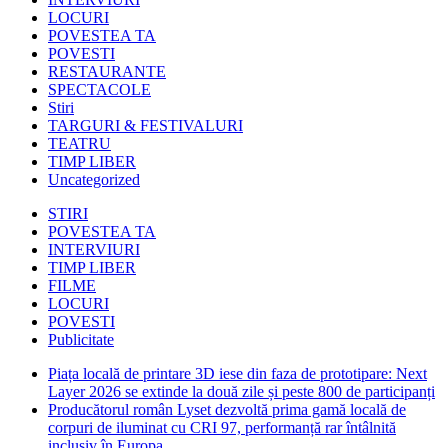
LOCURI
POVESTEA TA
POVESTI
RESTAURANTE
SPECTACOLE
Stiri
TARGURI & FESTIVALURI
TEATRU
TIMP LIBER
Uncategorized
STIRI
POVESTEA TA
INTERVIURI
TIMP LIBER
FILME
LOCURI
POVESTI
Publicitate
Piața locală de printare 3D iese din faza de prototipare: Next
Layer 2026 se extinde la două zile și peste 800 de participanți
Producătorul român Lyset dezvoltă prima gamă locală de
corpuri de iluminat cu CRI 97, performanță rar întâlnită
inclusiv în Europa