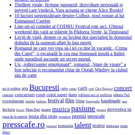
Thrillere virale, ficțiune japoneză, dezvoltare personală și
povești care vindecă. Vara aceasta se citește Alice Books!
10 lucruri surprinzătoare despre Colhoz, noul roman al lui
Emmanuel Carrère
Line-up-ul complet al CODRU Festival este aici. Ultimul
weekend din vară se trăiește în Pădurea Verde, la Timișoara!
Lecții de viață, despre ce au învățat doi specialiști în domeniul
doliului de la oamenii aflați în fața morții
Romanul pe care vei vrea să-l iei cu tine în vacanță: „Crima
din Capri”, o escapadă în cea mai frumoasă insulă a Italiei,
unde paradisul ascunde un secret mortal.
Un „rollercoaster emoționant”, romanul „Stare de visare” a
fost selectat și recomandat chiar de Oprah Winfrey la clubul
său de carte
Bucuresti
concert
carti
arta
act si politon
cafea
canto
ceai
Cluj-Napoca
concursuri
copii
copii super
dans
concurs
editura act si politon
editura Trei
festival
film
evenimente
handmade
filme
familie
fashion
fotografie
jazz
pasiune
muzica
povestea ta
lectura
Mata Hari
moarte
locuri
pictura
premii
poza din oras
presscafe
poza de la metrou
premiera
presscafe.ro
talent
teatru
romania
timisoara
timp
prieteni
liber