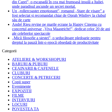
din Capri”, o escapadă în cea mai frumoasă insulă a Italiei,
unde paradisul ascunde un secret mortal.
Un „rollercoaster emoționant”, romanul „Stare de visare” a
fost selectat și recomandat chiar de Oprah Winfrey la clubul
său de carte
André Rieu revine pe marile ecrane la Happy Cinema cu
concertul aniversar „Viva Maastricht!”, dedicat celor 20 de ani
ale celebrelor spectacole
„Mică filosofie a siestei”, o seducătoare pledoarie pentru
dreptul la pauză într-o epocă obsedată de productivitate
Categorii
ATELIERE & WORKSHOPURI
BARURI & PUBURI
CEAINARII & CAFENELE
CLUBURI
CONCERTE & PETRECERI
Copii super
Evenimente
EXPOZITII
FILME
INTERVIURI
LOCURI
POVESTEA TA