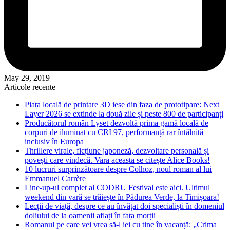
May 29, 2019
Articole recente
Piața locală de printare 3D iese din faza de prototipare: Next
Layer 2026 se extinde la două zile și peste 800 de participanți
Producătorul român Lyset dezvoltă prima gamă locală de
corpuri de iluminat cu CRI 97, performanță rar întâlnită
inclusiv în Europa
Thrillere virale, ficțiune japoneză, dezvoltare personală și
povești care vindecă. Vara aceasta se citește Alice Books!
10 lucruri surprinzătoare despre Colhoz, noul roman al lui
Emmanuel Carrère
Line-up-ul complet al CODRU Festival este aici. Ultimul
weekend din vară se trăiește în Pădurea Verde, la Timișoara!
Lecții de viață, despre ce au învățat doi specialiști în domeniul
doliului de la oamenii aflați în fața morții
Romanul pe care vei vrea să-l iei cu tine în vacanță: „Crima