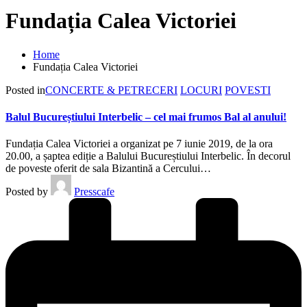
Fundația Calea Victoriei
Home
Fundația Calea Victoriei
Posted in
CONCERTE & PETRECERI
LOCURI
POVESTI
Balul Bucureștiului Interbelic – cel mai frumos Bal al anului!
Fundația Calea Victoriei a organizat pe 7 iunie 2019, de la ora
20.00, a șaptea ediție a Balului Bucureștiului Interbelic. În decorul
de poveste oferit de sala Bizantină a Cercului…
Posted by
Presscafe