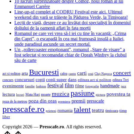
10 lucruri surprinzătoare despre Colhoz, noul roman al lui
Emmanuel Carrère
Line-up-ul complet al CODRU Festival este aici. Ultimul
weekend din vară se trăiește în Pădurea Verde, la Timișoara!
Lecții de viață, despre ce au învățat doi specialiști în domeniul
doliului de la oamenii aflați în fața morții
Romanul pe care vei vrea să-l iei cu tine în vacanță: „Crima
din Capri”, o escapadă în cea mai frumoasă insulă a Italiei,
unde paradisul ascunde un secret mortal.
Un „rollercoaster emoționant”, romanul „Stare de visare” a
fost selectat și recomandat chiar de Oprah Winfrey la clubul
său de carte
Bucuresti
concert
carti
arta
act si politon
cafea
canto
ceai
Cluj-Napoca
concursuri
copii
copii super
dans
concurs
editura act si politon
editura Trei
festival
film
evenimente
handmade
filme
familie
fashion
fotografie
jazz
pasiune
muzica
povestea ta
lectura
Mata Hari
moarte
locuri
pictura
premii
poza din oras
presscafe
poza de la metrou
premiera
presscafe.ro
talent
teatru
romania
timisoara
timp
prieteni
liber
Copyright 2026 —
Presscafe.ro
. All rights reserved.