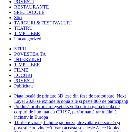
POVESTI
RESTAURANTE
SPECTACOLE
Stiri
TARGURI & FESTIVALURI
TEATRU
TIMP LIBER
Uncategorized
STIRI
POVESTEA TA
INTERVIURI
TIMP LIBER
FILME
LOCURI
POVESTI
Publicitate
Piața locală de printare 3D iese din faza de prototipare: Next
Layer 2026 se extinde la două zile și peste 800 de participanți
Producătorul român Lyset dezvoltă prima gamă locală de
corpuri de iluminat cu CRI 97, performanță rar întâlnită
inclusiv în Europa
Thrillere virale, ficțiune japoneză, dezvoltare personală și
povești care vindecă. Vara aceasta se citește Alice Books!