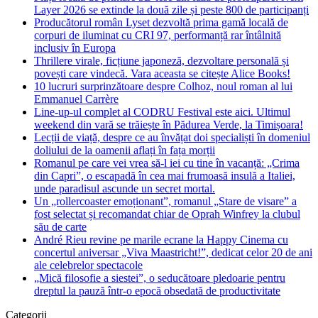
Layer 2026 se extinde la două zile și peste 800 de participanți
Producătorul român Lyset dezvoltă prima gamă locală de
corpuri de iluminat cu CRI 97, performanță rar întâlnită
inclusiv în Europa
Thrillere virale, ficțiune japoneză, dezvoltare personală și
povești care vindecă. Vara aceasta se citește Alice Books!
10 lucruri surprinzătoare despre Colhoz, noul roman al lui
Emmanuel Carrère
Line-up-ul complet al CODRU Festival este aici. Ultimul
weekend din vară se trăiește în Pădurea Verde, la Timișoara!
Lecții de viață, despre ce au învățat doi specialiști în domeniul
doliului de la oamenii aflați în fața morții
Romanul pe care vei vrea să-l iei cu tine în vacanță: „Crima
din Capri”, o escapadă în cea mai frumoasă insulă a Italiei,
unde paradisul ascunde un secret mortal.
Un „rollercoaster emoționant”, romanul „Stare de visare” a
fost selectat și recomandat chiar de Oprah Winfrey la clubul
său de carte
André Rieu revine pe marile ecrane la Happy Cinema cu
concertul aniversar „Viva Maastricht!”, dedicat celor 20 de ani
ale celebrelor spectacole
„Mică filosofie a siestei”, o seducătoare pledoarie pentru
dreptul la pauză într-o epocă obsedată de productivitate
Categorii