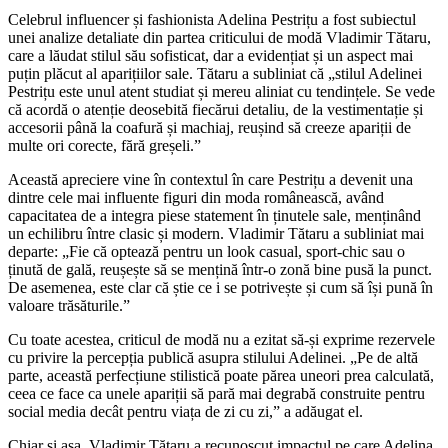
Celebrul influencer și fashionista Adelina Pestrițu a fost subiectul
unei analize detaliate din partea criticului de modă Vladimir Tătaru,
care a lăudat stilul său sofisticat, dar a evidențiat și un aspect mai
puțin plăcut al aparițiilor sale. Tătaru a subliniat că „stilul Adelinei
Pestrițu este unul atent studiat și mereu aliniat cu tendințele. Se vede
că acordă o atenție deosebită fiecărui detaliu, de la vestimentație și
accesorii până la coafură și machiaj, reușind să creeze apariții de
multe ori corecte, fără greșeli.”
Această apreciere vine în contextul în care Pestrițu a devenit una
dintre cele mai influente figuri din moda românească, având
capacitatea de a integra piese statement în ținutele sale, menținând
un echilibru între clasic și modern. Vladimir Tătaru a subliniat mai
departe: „Fie că optează pentru un look casual, sport-chic sau o
ținută de gală, reușește să se mențină într-o zonă bine pusă la punct.
De asemenea, este clar că știe ce i se potrivește și cum să își pună în
valoare trăsăturile.”
Cu toate acestea, criticul de modă nu a ezitat să-și exprime rezervele
cu privire la percepția publică asupra stilului Adelinei. „Pe de altă
parte, această perfecțiune stilistică poate părea uneori prea calculată,
ceea ce face ca unele apariții să pară mai degrabă construite pentru
social media decât pentru viața de zi cu zi,” a adăugat el.
Chiar și așa, Vladimir Tătaru a recunoscut impactul pe care Adelina