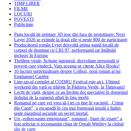
TIMP LIBER
FILME
LOCURI
POVESTI
Publicitate
Piața locală de printare 3D iese din faza de prototipare: Next
Layer 2026 se extinde la două zile și peste 800 de participanți
Producătorul român Lyset dezvoltă prima gamă locală de
corpuri de iluminat cu CRI 97, performanță rar întâlnită
inclusiv în Europa
Thrillere virale, ficțiune japoneză, dezvoltare personală și
povești care vindecă. Vara aceasta se citește Alice Books!
10 lucruri surprinzătoare despre Colhoz, noul roman al lui
Emmanuel Carrère
Line-up-ul complet al CODRU Festival este aici. Ultimul
weekend din vară se trăiește în Pădurea Verde, la Timișoara!
Lecții de viață, despre ce au învățat doi specialiști în domeniul
doliului de la oamenii aflați în fața morții
Romanul pe care vei vrea să-l iei cu tine în vacanță: „Crima
din Capri”, o escapadă în cea mai frumoasă insulă a Italiei,
unde paradisul ascunde un secret mortal.
Un „rollercoaster emoționant”, romanul „Stare de visare” a
fost selectat și recomandat chiar de Oprah Winfrey la clubul
său de carte