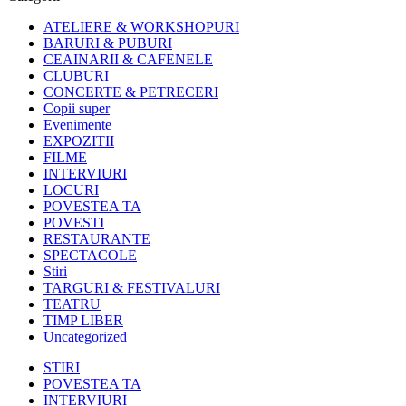
ATELIERE & WORKSHOPURI
BARURI & PUBURI
CEAINARII & CAFENELE
CLUBURI
CONCERTE & PETRECERI
Copii super
Evenimente
EXPOZITII
FILME
INTERVIURI
LOCURI
POVESTEA TA
POVESTI
RESTAURANTE
SPECTACOLE
Stiri
TARGURI & FESTIVALURI
TEATRU
TIMP LIBER
Uncategorized
STIRI
POVESTEA TA
INTERVIURI