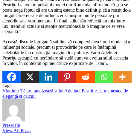
Pestrițu l-a avut în peisajul modei din România, afirmând că „nu se
poate nega faptul că are un simț estetic bine definit și că a reușit de-a
lungul carierei sale de influencer să inspire multe persoane prin
alegerile sale vestimentare. În final, stilul său reflectă un mix între
lux, trenduri actuale și atenție meticuloasă la o imagine ce se vrea
elegantă.”
Această discuție intrigantă subliniază complexitatea lumii modei și a
influenței sociale, precum și provocările pe care le întâmpină
celebritățile în construcția imaginii lor publice. Fanii Adelinei
Pestrițu așteaptă cu nerăbdare să vadă cum va evolua stilul acesteia
în viitor, în contextul opiniei critice exprimate de Tătaru.
Tags:
Vladimir Tătaru analizează stilul Adelinei Pestrițu: „Un amestec de
eleganță și calcul"
Presscafe
View All Posts