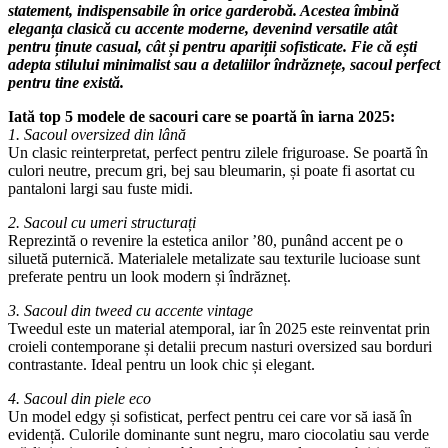
statement, indispensabile în orice garderobă. Acestea îmbină
eleganța clasică cu accente moderne, devenind versatile atât
pentru ținute casual, cât și pentru apariții sofisticate. Fie că ești
adepta stilului minimalist sau a detaliilor îndrăznețe, sacoul perfect
pentru tine există.
Iată top 5 modele de sacouri care se poartă în iarna 2025:
1. Sacoul oversized din lână
Un clasic reinterpretat, perfect pentru zilele friguroase. Se poartă în
culori neutre, precum gri, bej sau bleumarin, și poate fi asortat cu
pantaloni largi sau fuste midi.
2. Sacoul cu umeri structurați
Reprezintă o revenire la estetica anilor ’80, punând accent pe o
siluetă puternică. Materialele metalizate sau texturile lucioase sunt
preferate pentru un look modern și îndrăzneț.
3. Sacoul din tweed cu accente vintage
Tweedul este un material atemporal, iar în 2025 este reinventat prin
croieli contemporane și detalii precum nasturi oversized sau borduri
contrastante. Ideal pentru un look chic și elegant.
4. Sacoul din piele eco
Un model edgy și sofisticat, perfect pentru cei care vor să iasă în
evidență. Culorile dominante sunt negru, maro ciocolatiu sau verde