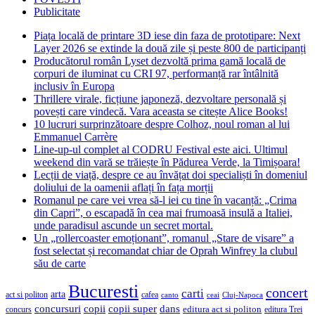
Publicitate
Piața locală de printare 3D iese din faza de prototipare: Next
Layer 2026 se extinde la două zile și peste 800 de participanți
Producătorul român Lyset dezvoltă prima gamă locală de
corpuri de iluminat cu CRI 97, performanță rar întâlnită
inclusiv în Europa
Thrillere virale, ficțiune japoneză, dezvoltare personală și
povești care vindecă. Vara aceasta se citește Alice Books!
10 lucruri surprinzătoare despre Colhoz, noul roman al lui
Emmanuel Carrère
Line-up-ul complet al CODRU Festival este aici. Ultimul
weekend din vară se trăiește în Pădurea Verde, la Timișoara!
Lecții de viață, despre ce au învățat doi specialiști în domeniul
doliului de la oamenii aflați în fața morții
Romanul pe care vei vrea să-l iei cu tine în vacanță: „Crima
din Capri”, o escapadă în cea mai frumoasă insulă a Italiei,
unde paradisul ascunde un secret mortal.
Un „rollercoaster emoționant”, romanul „Stare de visare” a
fost selectat și recomandat chiar de Oprah Winfrey la clubul
său de carte
Bucuresti
concert
carti
arta
act si politon
cafea
canto
ceai
Cluj-Napoca
concursuri
copii
copii super
dans
concurs
editura act si politon
editura Trei