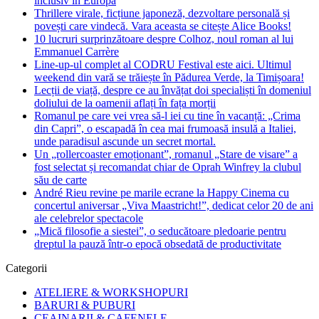
inclusiv în Europa
Thrillere virale, ficțiune japoneză, dezvoltare personală și
povești care vindecă. Vara aceasta se citește Alice Books!
10 lucruri surprinzătoare despre Colhoz, noul roman al lui
Emmanuel Carrère
Line-up-ul complet al CODRU Festival este aici. Ultimul
weekend din vară se trăiește în Pădurea Verde, la Timișoara!
Lecții de viață, despre ce au învățat doi specialiști în domeniul
doliului de la oamenii aflați în fața morții
Romanul pe care vei vrea să-l iei cu tine în vacanță: „Crima
din Capri”, o escapadă în cea mai frumoasă insulă a Italiei,
unde paradisul ascunde un secret mortal.
Un „rollercoaster emoționant”, romanul „Stare de visare” a
fost selectat și recomandat chiar de Oprah Winfrey la clubul
său de carte
André Rieu revine pe marile ecrane la Happy Cinema cu
concertul aniversar „Viva Maastricht!”, dedicat celor 20 de ani
ale celebrelor spectacole
„Mică filosofie a siestei”, o seducătoare pledoarie pentru
dreptul la pauză într-o epocă obsedată de productivitate
Categorii
ATELIERE & WORKSHOPURI
BARURI & PUBURI
CEAINARII & CAFENELE