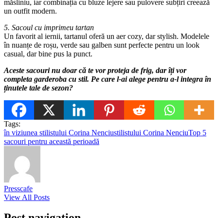
măsliniu, iar combinația cu bluze lejere sau pulovere subțiri creează
un outfit modern.
5. Sacoul cu imprimeu tartan
Un favorit al iernii, tartanul oferă un aer cozy, dar stylish. Modelele
în nuanțe de roșu, verde sau galben sunt perfecte pentru un look
casual, dar bine pus la punct.
Aceste sacouri nu doar că te vor proteja de frig, dar îți vor
completa garderoba cu stil. Pe care l-ai alege pentru a-l integra în
ținutele tale de sezon?
Tags:
în viziunea stilistului Corina Nenciu
stilistului Corina Nenciu
Top 5
sacouri pentru această perioadă
Presscafe
View All Posts
Post navigation