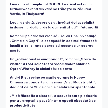
Line-up-ul complet al CODRU Festival este aici.
Ultimul weekend din vară se trăiește în Pădurea
Verde, la Timișoara!
Lecții de viață, despre ce au învățat doi specialiști
în domeniul doliului de la oamenii aflați în fața morții
Romanul pe care vei vrea să-l iei cu tine în vacanță:
„Crima din Capri”, o escapadă în cea mai frumoasă
insulă a Italiei, unde paradisul ascunde un secret
mortal.
Un „rollercoaster emoționant”, romanul „Stare de
visare” a fost selectat și recomandat chiar de
Oprah Winfrey la clubul său de carte
André Rieu revine pe marile ecrane la Happy
Cinema cu concertul aniversar „Viva Maastricht!”,
dedicat celor 20 de ani ale celebrelor spectacole
„Mică filosofie a siestei”, o seducătoare pledoarie
pentru dreptul la pauză într-o epocă obsedată de
productivitate