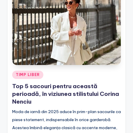
e
.
r
o
Posted
TIMP LIBER
in
Top 5 sacouri pentru această
perioadă, în viziunea stilistului Corina
Nenciu
Moda de iarnă din 2025 aduce în prim-plan sacourile ca
piese statement, indispensabile în orice garderobă.
Acestea îmbină eleganța clasică cu accente moderne,