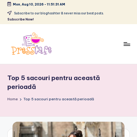
Mon, Aug 10, 2026
-
11:51:31 AM
Skip
Subscribe to our bloghashter & never miss our best posts.
Subscribe Now!
to
content
P
Cafeneau
r
experientelor
Top 5 sacouri pentru această
urbane
e
perioadă
s
Home
s
Top 5 sacouri pentru această perioadă
c
a
f