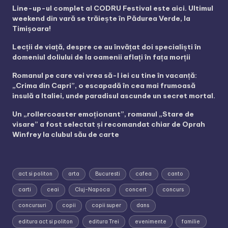
Line-up-ul complet al CODRU Festival este aici. Ultimul
weekend din vară se trăiește în Pădurea Verde, la
Timișoara!
Lecții de viață, despre ce au învățat doi specialiști în
domeniul doliului de la oamenii aflați în fața morții
Romanul pe care vei vrea să-l iei cu tine în vacanță:
„Crima din Capri”, o escapadă în cea mai frumoasă
insulă a Italiei, unde paradisul ascunde un secret mortal.
Un „rollercoaster emoționant”, romanul „Stare de
visare” a fost selectat și recomandat chiar de Oprah
Winfrey la clubul său de carte
act si politon
arta
Bucuresti
cafea
canto
carti
ceai
Cluj-Napoca
concert
concurs
concursuri
copii
copii super
dans
editura act si politon
editura Trei
evenimente
familie