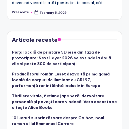
devenind versatile atât pentru ținute casual, cât…
Presscafe
February 5, 2025
Posted
by
Articole recente
Piața locală de printare 3D iese din faza de
prototipare: Next Layer 2026 se extinde la două
zile și peste 800 de participanți
Producătorul român Lyset dezvoltă prima gamă
locală de corpuri de iluminat cu CRI 97,
performanță rar întâlnită inclusiv în Europa
Thrillere virale, ficțiune japoneză, dezvoltare
personală și povești care vindecă. Vara aceasta se
citește Alice Books!
10 lucruri surprinzătoare despre Colhoz, noul
roman al lui Emmanuel Carrère