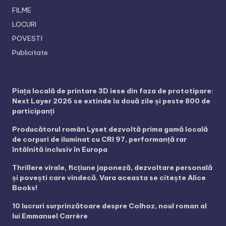
FILME
LOCURI
POVESTI
Publicitate
Piața locală de printare 3D iese din faza de prototipare:
Next Layer 2026 se extinde la două zile și peste 800 de
participanți
Producătorul român Lyset dezvoltă prima gamă locală
de corpuri de iluminat cu CRI 97, performanță rar
întâlnită inclusiv în Europa
Thrillere virale, ficțiune japoneză, dezvoltare personală
și povești care vindecă. Vara aceasta se citește Alice
Books!
10 lucruri surprinzătoare despre Colhoz, noul roman al
lui Emmanuel Carrère