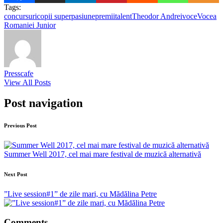
Tags:
concursuri
copii super
pasiune
premii
talent
Theodor Andrei
voce
Vocea
Romaniei Junior
Presscafe
View All Posts
Post navigation
Previous Post
Summer Well 2017, cel mai mare festival de muzică alternativă
Next Post
”Live session#1” de zile mari, cu Mădălina Petre
Comments