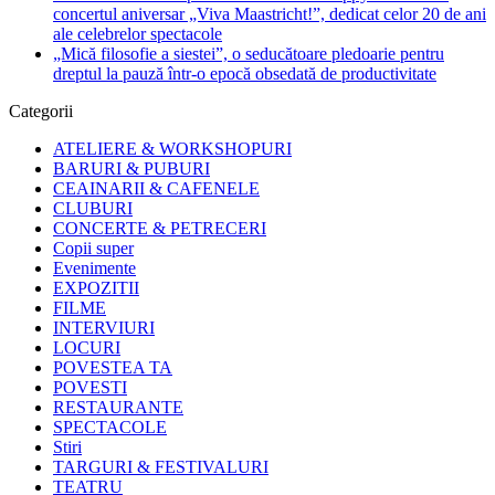
concertul aniversar „Viva Maastricht!”, dedicat celor 20 de ani
ale celebrelor spectacole
„Mică filosofie a siestei”, o seducătoare pledoarie pentru
dreptul la pauză într-o epocă obsedată de productivitate
Categorii
ATELIERE & WORKSHOPURI
BARURI & PUBURI
CEAINARII & CAFENELE
CLUBURI
CONCERTE & PETRECERI
Copii super
Evenimente
EXPOZITII
FILME
INTERVIURI
LOCURI
POVESTEA TA
POVESTI
RESTAURANTE
SPECTACOLE
Stiri
TARGURI & FESTIVALURI
TEATRU