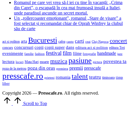
Romanul pe care vei vrea să-l iei cu tine în vacanță: „Crima
din Capri”, o escapadă în cea mai frumoasă insulă a Italiei,
unde paradisul ascunde un secret mortal.
Un „rollercoaster emoționant”, romanul „Stare de visare” a
fost selectat și recomandat chiar de Oprah Winfrey la clubul
său de carte
Bucuresti
concert
carti
arta
act si politon
cafea
canto
ceai
Cluj-Napoca
concursuri
copii
copii super
dans
concurs
editura act si politon
editura Trei
festival
film
evenimente
handmade
filme
familie
fashion
fotografie
jazz
pasiune
muzica
povestea ta
lectura
Mata Hari
moarte
locuri
pictura
premii
poza din oras
presscafe
poza de la metrou
premiera
presscafe.ro
talent
teatru
romania
timisoara
timp
prieteni
liber
Copyright 2026 —
Presscafe.ro
. All rights reserved.
Scroll to Top