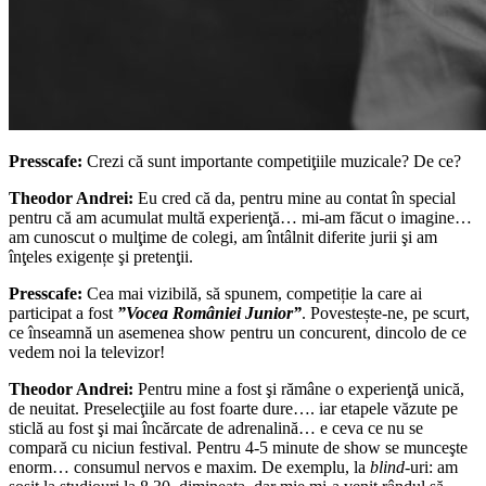
Presscafe:
Crezi că sunt importante competiţiile muzicale? De ce?
Theodor Andrei:
Eu cred că da, pentru mine au contat în special
pentru că am acumulat multă experienţă… mi-am făcut o imagine…
am cunoscut o mulţime de colegi, am întâlnit diferite jurii şi am
înţeles exigențe şi pretenţii.
Presscafe:
Cea mai vizibilă, să spunem, competiție la care ai
participat a fost
”Vocea României Junior”
. Povestește-ne, pe scurt,
ce înseamnă un asemenea show pentru un concurent, dincolo de ce
vedem noi la televizor!
Theodor Andrei:
Pentru mine a fost şi rămâne o experienţă unică,
de neuitat. Preselecţiile au fost foarte dure…. iar etapele văzute pe
sticlă au fost şi mai încărcate de adrenalină… e ceva ce nu se
compară cu niciun festival. Pentru 4-5 minute de show se munceşte
enorm… consumul nervos e maxim. De exemplu, la
blind
-uri: am