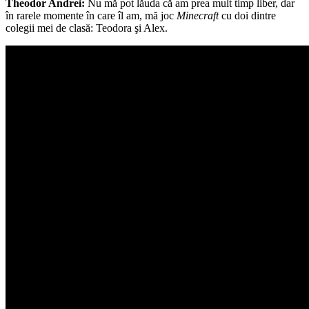
Theodor Andrei:
Nu mă pot lăuda că am prea mult timp liber, dar
în rarele momente în care îl am, mă joc
Minecraft
cu doi dintre
colegii mei de clasă: Teodora şi Alex.