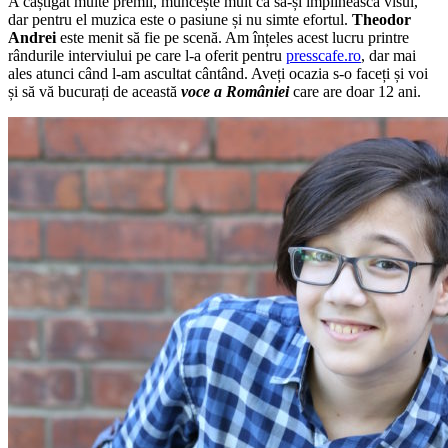
A câștigat multe premii, muncește mult ca să-și împlinească visul,
dar pentru el muzica este o pasiune și nu simte efortul.
Theodor
Andrei
este menit să fie pe scenă. Am înțeles acest lucru printre
rândurile interviului pe care l-a oferit pentru
presscafe.ro
, dar mai
ales atunci când l-am ascultat cântând. Aveți ocazia s-o faceți și voi
și să vă bucurați de această
voce a României
care are doar 12 ani.