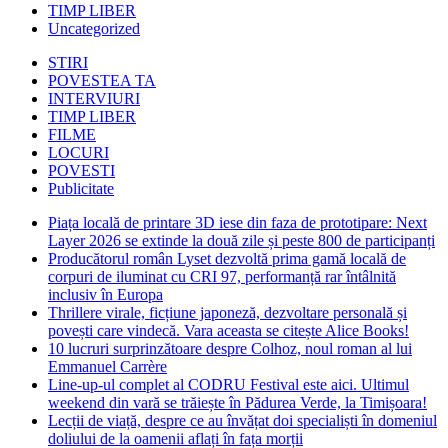
TIMP LIBER
Uncategorized
STIRI
POVESTEA TA
INTERVIURI
TIMP LIBER
FILME
LOCURI
POVESTI
Publicitate
Piața locală de printare 3D iese din faza de prototipare: Next
Layer 2026 se extinde la două zile și peste 800 de participanți
Producătorul român Lyset dezvoltă prima gamă locală de
corpuri de iluminat cu CRI 97, performanță rar întâlnită
inclusiv în Europa
Thrillere virale, ficțiune japoneză, dezvoltare personală și
povești care vindecă. Vara aceasta se citește Alice Books!
10 lucruri surprinzătoare despre Colhoz, noul roman al lui
Emmanuel Carrère
Line-up-ul complet al CODRU Festival este aici. Ultimul
weekend din vară se trăiește în Pădurea Verde, la Timișoara!
Lecții de viață, despre ce au învățat doi specialiști în domeniul
doliului de la oamenii aflați în fața morții