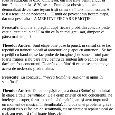
sosit la studiouri la 8.30, dimineaţa, dar mie mi-a venit rândul să
intru în concurs la 18.30, seara. Eram deja obosit şi un pic
demoralizat de cei care ieşeau trişti ca nu s-a întors niciun scaun. A
fost o tensiune de nedescris… E mult de povestit din fiecare etapă,
dar una peste alta – A MERITAT FIECARE EMOŢIE.
Presscafe:
Cum te-ai pregătit după fiecare probă din concurs peste
care ai trecut cu bine? Era din ce în ce mai greu sau, dimpotrivă,
părea mai simplu?
Theodor Andrei:
Sunt etape bine puse la punct, în sensul că se fac
repetiţii cu trainerii vocali ai antrenorilor şi apoi cu antrenorii. Se fac
repetiţii cu band-ul, se fac probe de imagine şi de sunet. Totul pare
foarte frumos şi nu pare greu pentru că suntem într-o echipă chiar
dacă am fost concurenţi. Doar în ziua filmării etapei se simt emoţia
aceea de nedescris şi adrenalina.
Presscafe:
La concursul
”Vocea României Junior”
ai ajuns în
semifinală.
Theodor Andrei:
Da, am depăşit etapa a doua (
Battle
) şi am intrat
în etapa a treia,
Semifinala
. Deja eram prieten cu toţi concurenţii, ne
înţelegeam super, formam o echipă (de altfel, am şi avut împreună
un moment de musical în Semifinală). În ciuda unei probleme grave
cu gâtul cu o zi înainte de semifinală, cu medicaţie şi repaus vocal de
o zi, am reuşit să cânt foarte bine, zic eu.