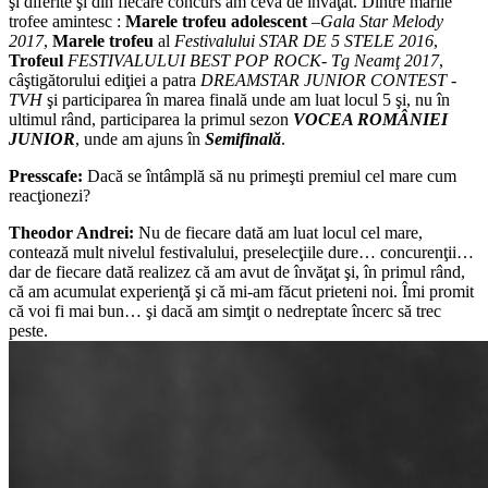
şi diferite şi din fiecare concurs am ceva de învăţat. Dintre marile
trofee amintesc :
Marele trofeu adolescent
–
Gala Star Melody
2017
,
Marele trofeu
al
Festivalului STAR DE 5 STELE 2016
,
Trofeul
FESTIVALULUI BEST POP ROCK- Tg Neamţ 2017
,
câştigătorului ediţiei a patra
DREAMSTAR JUNIOR CONTEST -
TVH
şi participarea în marea finală unde am luat locul 5 şi, nu în
ultimul rând, participarea la primul sezon
VOCEA ROMÂNIEI
JUNIOR
, unde am ajuns în
Semifinală
.
Presscafe:
Dacă se întâmplă să nu primeşti premiul cel mare cum
reacţionezi?
Theodor Andrei:
Nu de fiecare dată am luat locul cel mare,
contează mult nivelul festivalului, preselecţiile dure… concurenţii…
dar de fiecare dată realizez că am avut de învăţat şi, în primul rând,
că am acumulat experienţă şi că mi-am făcut prieteni noi. Îmi promit
că voi fi mai bun… şi dacă am simţit o nedreptate încerc să trec
peste.