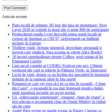
Articole recente
Piața locală de printare 3D iese din faza de prototipare: Next
Layer 2026 se extinde la două zile și peste 800 de participanți
Producătorul român Lyset dezvoltă prima gamă locală de
corpuri de iluminat cu CRI 97, performanță rar întâlnită
inclusiv în Europa
Thrillere virale, ficțiune japoneză, dezvoltare personală și
povești care vindecă. Vara aceasta se citește Alice Books!
10 lucruri surprinzătoare despre Colhoz, noul roman al lui
Emmanuel Carrère
Line-up-ul complet al CODRU Festival este aici. Ultimul
weekend din vară se trăiește în Pădurea Verde, la Timișoara!
Lecții de viață, despre ce au învățat doi specialiști în domeniul
doliului de la oamenii aflați în fața morții
Romanul pe care vei vrea să-l iei cu tine în vacanță: „Crima
din Capri”, o escapadă în cea mai frumoasă insulă a Italiei,
unde paradisul ascunde un secret mortal.
Un „rollercoaster emoționant”, romanul „Stare de visare” a
fost selectat și recomandat chiar de Oprah Winfrey la clubul
său de carte
André Rieu revine pe marile ecrane la Happy Cinema cu