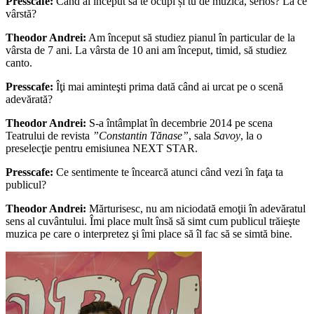
Presscafe:
Când ai început să te ocupi și tu de muzică, serios? La ce
vârstă?
Theodor Andrei:
Am început să studiez pianul în particular de la
vârsta de 7 ani. La vârsta de 10 ani am început, timid, să studiez
canto.
Presscafe:
Îţi mai aminteşti prima dată când ai urcat pe o scenă
adevărată?
Theodor Andrei:
S-a întâmplat în decembrie 2014 pe scena
Teatrului de revista
”Constantin Tănase”
, sala
Savoy
, la o
preselecţie pentru emisiunea NEXT STAR.
Presscafe:
Ce sentimente te încearcă atunci când vezi în faţa ta
publicul?
Theodor Andrei:
Mărturisesc, nu am niciodată emoţii în adevăratul
sens al cuvântului. Îmi place mult însă să simt cum publicul trăieşte
muzica pe care o interpretez şi îmi place să îl fac să se simtă bine.